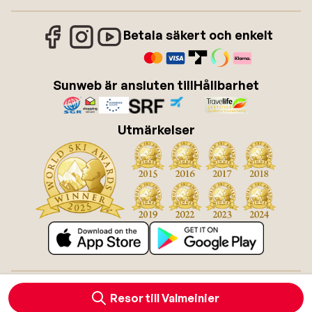
Betala säkert och enkelt
Sunweb är ansluten till
Hållbarhet
Utmärkelser
Om Sunweb
Jobba hos Sunweb
Allmänna villkor
Cookies
Resor till Valmeinier
Tillgänglighetsdirektiv
Ansvarsfriskrivning
Sitemap