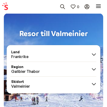
0
Resor till Valmeinier
Land
Frankrike
Region
Galibier Thabor
Skidort
Valmeinier