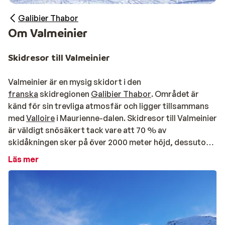
Galibier Thabor
Om Valmeinier
Skidresor till Valmeinier
Valmeinier är en mysig skidort i den
franska
skidregionen
Galibier Thabor
. Området är
känd för sin trevliga atmosfär och ligger tillsammans
med
Valloire
i Maurienne-dalen. Skidresor till Valmeinier
är väldigt snösäkert tack vare att 70 % av
skidåkningen sker på över 2000 meter höjd, dessutom
får området hjälp av 400 snökanoner.
Läs mer
Skidåkning dag som natt i Valmeinier
Valmeiniers skidområde ligger i direkt anslutning till
skidområdet i Valloire, tillsammans bjuder orterna på