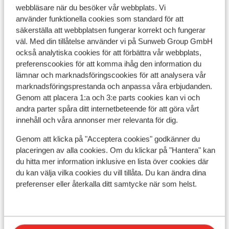
webbläsare när du besöker vår webbplats. Vi
använder funktionella cookies som standard för att
säkerställa att webbplatsen fungerar korrekt och fungerar
väl. Med din tillåtelse använder vi på Sunweb Group GmbH
också analytiska cookies för att förbättra vår webbplats,
preferenscookies för att komma ihåg den information du
lämnar och marknadsföringscookies för att analysera vår
marknadsföringsprestanda och anpassa våra erbjudanden.
Genom att placera 1:a och 3:e parts cookies kan vi och
andra parter spåra ditt internetbeteende för att göra vårt
Fantastisk
8
innehåll och våra annonser mer relevanta för dig.
Résidence P&V Le Thabor -
Ré
extrapris
Valm
Genom att klicka på "Acceptera cookies" godkänner du
placeringen av alla cookies. Om du klickar på "Hantera" kan
Valmeinier
Galibier Thabor
Frankrike
5
du hitta mer information inklusive en lista över cookies där
B
Mitt i pisten Violetter
du kan välja vilka cookies du vill tillåta. Du kan ändra dina
B
Roliga aktiviteter för barn
B
preferenser eller återkalla ditt samtycke när som helst.
Uppvärmd utomhuspool och bastu
Fantastisk utsikt
pris per person från
Lör 3 Apr. - Lör 10 Apr.
Lör
4 259:-
Inga måltider
2
person
Inga