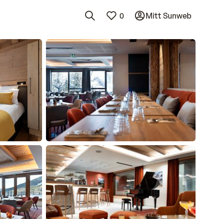
0
Mitt Sunweb