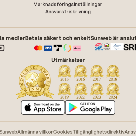
Marknadsföringsinställningar
Ansvarsfriskrivning
ala medier
Betala säkert och enkelt
Sunweb är anslute
Utmärkelser
 Sunweb
Allmänna villkor
Cookies
Tillgänglighetsdirektiv
Ansv