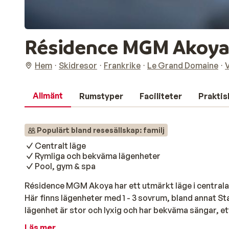
Résidence MGM Akoy
Hem
Skidresor
Frankrike
Le Grand Domaine
Allmänt
Rumstyper
Faciliteter
Praktis
Populärt bland resesällskap: familj
Centralt läge
Rymliga och bekväma lägenheter
Pool, gym & spa
Résidence MGM Akoya har ett utmärkt läge i centrala
Här finns lägenheter med 1 - 3 sovrum, bland annat S
lägenhet är stor och lyxig och har bekväma sängar, et
användbart kök, en TV och en privat balkong. Efter en
Läs mer