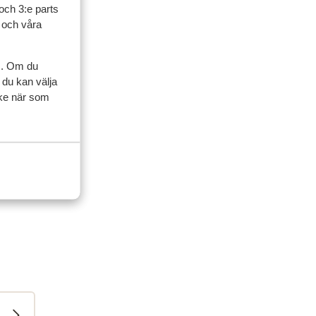
och 3:e parts
l och våra
s. Om du
 du kan välja
ycke när som
ner