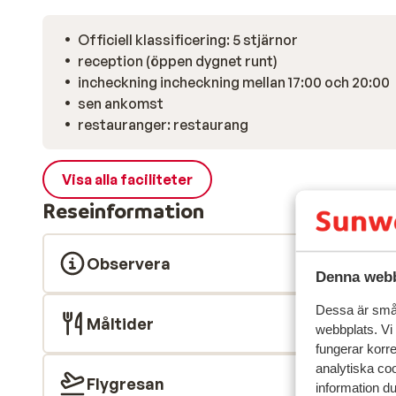
Officiell klassificering: 5 stjärnor
reception (öppen dygnet runt)
incheckning incheckning mellan 17:00 och 20:00
sen ankomst
restauranger: restaurang
Visa alla faciliteter
Reseinformation
Observera
Denna webb
Dessa är små 
Måltider
webbplats. Vi
fungerar korr
analytiska coo
Flygresan
information d