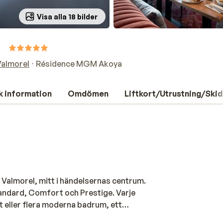
Visa alla 18 bilder
a
Valmorel
Résidence MGM Akoya
k information
Omdömen
Liftkort/Utrustning/Skid
 Valmorel, mitt i händelsernas centrum.
tandard, Comfort och Prestige. Varje
t eller flera moderna badrum, ett
 fantastisk dag i backen kan du njuta av