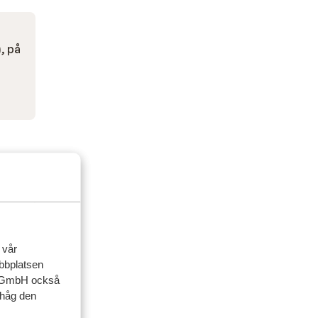
, på
 vår
ebbplatsen
up GmbH också
ihåg den