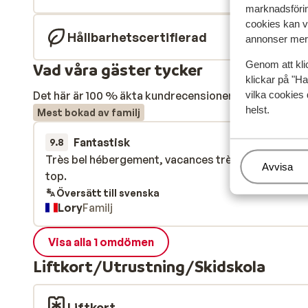
marknadsförin
cookies kan vi
Hållbarhetscertifierad
annonser mer 
Genom att kli
Vad våra gäster tycker
klickar på "Ha
vilka cookies 
Det här är 100 % äkta kundrecensioner som verkligen 
helst.
Mest bokad av familj
Fantastisk
16 feb.
9.8
Très bel hébergement, vacances très reposantes, 
Très bel hébergement, vacances très reposantes, 
Hantera
Avvisa
top.
top.
Översätt till svenska
Lory
Familj
Visa alla 1 omdömen
Liftkort/Utrustning/Skidskola
Liftkort