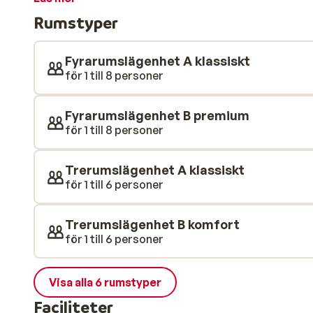
många högkvalitativa faciliteter på anläggningen, i
Rumstyper
bubbelpool, bastu, hamam, gym och mycket mer. Mot e
lugnande massage eller skönhetsbehandling med den 
Fyrarumslägenhet A klassiskt
för 1 till 8 personer
Fyrarumslägenhet B premium
för 1 till 8 personer
Trerumslägenhet A klassiskt
för 1 till 6 personer
Trerumslägenhet B komfort
för 1 till 6 personer
Visa alla 6 rumstyper
Faciliteter