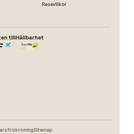
Resevillkor
n till
Hållbarhet
arsfriskrivning
Sitemap