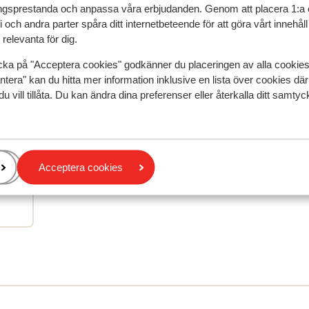
gsprestanda och anpassa våra erbjudanden. Genom att placera 1:a 
 och andra parter spåra ditt internetbeteende för att göra vårt innehål
relevanta för dig.
cka på "Acceptera cookies" godkänner du placeringen av alla cookie
ntera" kan du hitta mer information inklusive en lista över cookies där
du vill tillåta. Du kan ändra dina preferenser eller återkalla ditt samt
speglar deras upplevelser av vår produkt.
Mer om recensio
 2025
au
au
Acceptera cookies