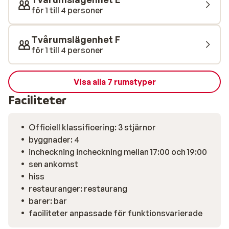
erbjuder goda alternativ. Efter en dag i backen kan du
för 1 till 4 personer
koppla av i den mysiga baren eller förvara din
utrustning i skidförrådet med låsbara skåp. Det
Tvårumslägenhet F
centrala läget i backarna och tillgången till alla
för 1 till 4 personer
nödvändiga bekvämligheter gör detta till ett smart val
för dig som vill tillbringa så mycket tid som möjligt på
skidorna – utan onödigt krångel.
Visa alla 7 rumstyper
Faciliteter
Officiell klassificering: 3 stjärnor
byggnader: 4
incheckning incheckning mellan 17:00 och 19:00
sen ankomst
hiss
restauranger: restaurang
barer: bar
faciliteter anpassade för funktionsvarierade