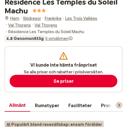
Résidence Les Temples du Soleil
Machu
Hem
Skidresor
Frankrike
Les Trois Vallées
Val Thorens
Val Thorens
Résidence Les Temples du Soleil Machu
4.8 Genomsnittlig
5 omdömen
Vi kunde inte hämta frånpriset
Se alla priser och rabatter i prisöversikten.
Se priser
Allmänt
Rumstyper
Faciliteter
Praktisk in
Populärt bland resesällskap: ensam förälder