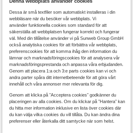
Denna webbplats använder cookies
Dessa är små textfiler som automatiskt installeras i din
webbläsare när du besöker vår webbplats. Vi
använder funktionella cookies som standard för att
Visa på karta
säkerställa att webbplatsen fungerar korrekt och fungerar
väl. Med din tillåtelse använder vi på Sunweb Group GmbH
också analytiska cookies för att förbättra vår webbplats,
preferenscookies för att komma ihåg den information du
lämnar och marknadsföringscookies för att analysera vår
marknadsföringsprestanda och anpassa våra erbjudanden.
I området
Genom att placera 1:a och 3:e parts cookies kan vi och
I utkanten av centrum
andra parter spåra ditt internetbeteende för att göra vårt
Avstånd till flygplats geneva international airport
innehåll och våra annonser mer relevanta för dig.
ca 159 km: Chambery airport är ca 112 km, Lyon-
Saint-Exupery airport ca 193 km
Genom att klicka på "Acceptera cookies" godkänner du
Avstånd till tågstation moutiers train station är ca
placeringen av alla cookies. Om du klickar på "Hantera" kan
du hitta mer information inklusive en lista över cookies där
38 km
du kan välja vilka cookies du vill tillåta. Du kan ändra dina
Avstånd till pist ca 0 m
preferenser eller återkalla ditt samtycke när som helst.
Avstånd till längdåkningsspår
Avstånd till skidlift ca 20 m