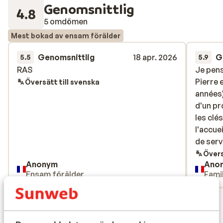
Genomsnittlig
4.8
5 omdömen
Mest bokad av ensam förälder
Genomsnittlig
18 apr. 2026
G
5.5
5.9
RAS
RAS
Je pens
Je pens
Pierre 
Pierre 
Översätt till svenska
années)
années)
d'un pr
d'un pr
les clé
les clé
l'accue
l'accue
de serv
de serv
tarif
Övers
Anonym
Ano
Ensam förälder
Famil
Visa alla 5 omdömen
Läge