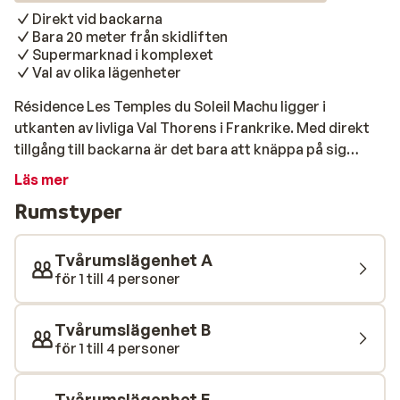
Direkt vid backarna
Bara 20 meter från skidliften
Supermarknad i komplexet
Val av olika lägenheter
Résidence Les Temples du Soleil Machu ligger i
utkanten av livliga Val Thorens i Frankrike. Med direkt
tillgång till backarna är det bara att knäppa på sig
skidorna på morgonen och glida iväg nerför första
Läs mer
pisten. Närmaste skidlift ligger endast 20 meter bort –
Rumstyper
perfekt för en smidig start på dagen. Lägenheterna är
funktionellt inredda och har allt du behöver för en
bekväm vistelse: ett kompakt pentry, en matplats och
Tvårumslägenhet A
sovmöjligheter för upp till fyra personer. Perfekt för
för 1 till 4 personer
par, vänner eller små familjer som föredrar ett
självständigt boende i hjärtat av Europas största
Tvårumslägenhet B
skidområde, Les Trois Vallées. I byggnaden finns en
för 1 till 4 personer
mataffär – praktiskt för frukost, snacks eller middag.
Vill du hellre slippa laga mat? Den egna restaurangen
Tvårumslägenhet E