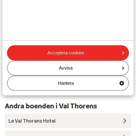
Avstånd till skidskola
Närmaste kiosk
Närmaste restaurang
Liftkort/Utrustning/Skidskola
Liftkort
Acceptera cookies
Skidskola
Avvisa
Hantera
Utrustning
Andra boenden i Val Thorens
Le Val Thorens Hotel