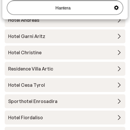
Andra boenden i Val di Fassa
Hantera
Hotel Andreas
Hotel Garni Aritz
Hotel Christine
Residence Villa Artic
Hotel Cesa Tyrol
Sporthotel Enrosadira
Hotel Fiordaliso