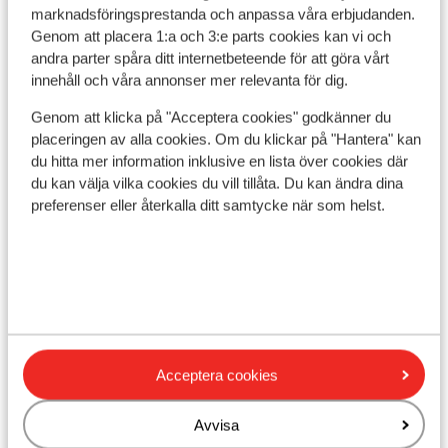
volgend
marknadsföringsprestanda och anpassa våra erbjudanden.
Visa på karta
Genom att placera 1:a och 3:e parts cookies kan vi och
andra parter spåra ditt internetbeteende för att göra vårt
innehåll och våra annonser mer relevanta för dig.
Genom att klicka på "Acceptera cookies" godkänner du
I området
placeringen av alla cookies. Om du klickar på "Hantera" kan
I centrum
du hitta mer information inklusive en lista över cookies där
Avstånd till skidlift ca 100 m
du kan välja vilka cookies du vill tillåta. Du kan ändra dina
preferenser eller återkalla ditt samtycke när som helst.
Liftkort/Utrustning/Skidskola
Liftkort
Skidskola
Acceptera cookies
Utrustning
Avvisa