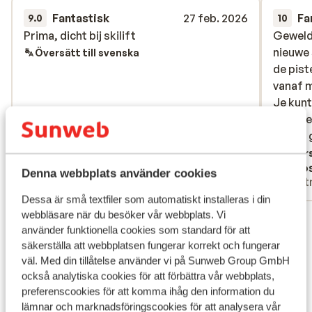
Fantastisk
27 feb. 2026
Fa
9.0
10
Prima, dicht bij skilift
Prima, dicht bij skilift
Geweld
Geweld
nieuwe 
nieuwe 
Översätt till svenska
de pist
de pist
vanaf m
vanaf m
Je kunt
Je kunt
gevarie
gevarie
en een 
en een 
Daarnaa
Övers
Anonym
Joo
groot, 
Denna webbplats använder cookies
Partner
Part
zeer m
Dessa är små textfiler som automatiskt installeras i din
heel ve
webbläsare när du besöker vår webbplats. Vi
Visa alla 6 omdömen
behand
använder funktionella cookies som standard för att
was dat
Läge
säkerställa att webbplatsen fungerar korrekt och fungerar
vertrok
väl. Med din tillåtelse använder vi på Sunweb Group GmbH
voren a
också analytiska cookies för att förbättra vår webbplats,
stond e
preferenscookies för att komma ihåg den information du
andere 
lämnar och marknadsföringscookies för att analysera vår