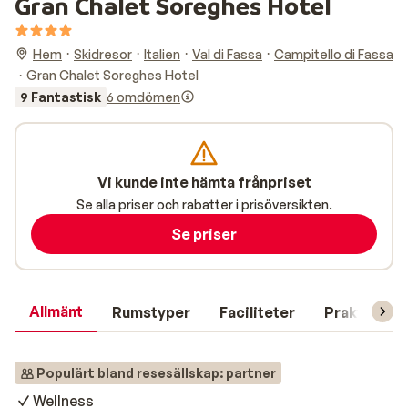
Gran Chalet Soreghes Hotel
Hem
Skidresor
Italien
Val di Fassa
Campitello di Fassa
Gran Chalet Soreghes Hotel
9 Fantastisk
6 omdömen
Vi kunde inte hämta frånpriset
Se alla priser och rabatter i prisöversikten.
Se priser
Allmänt
Rumstyper
Faciliteter
Praktisk in
Populärt bland resesällskap: partner
Wellness