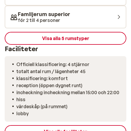
unika ritualerna som skämmer bort kropp och själ. Låt
dig överraskas av den speciella atmosfären och den
Familjerum superior
professionella vården.
för 2 till 4 personer
Visa alla 5 rumstyper
Faciliteter
Officiell klassificering: 4 stjärnor
totalt antal rum / lägenheter 45
klassificering: komfort
reception (öppen dygnet runt)
incheckning incheckning mellan 15:00 och 22:00
hiss
värdeskåp (på rummet)
lobby