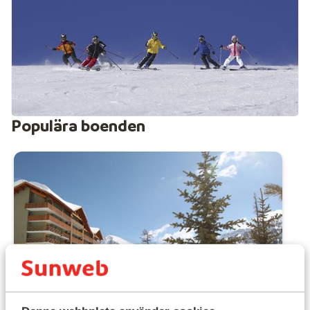
dag i backarna rekommenderas ett avkopplande besök
i bastun.
Populära boenden