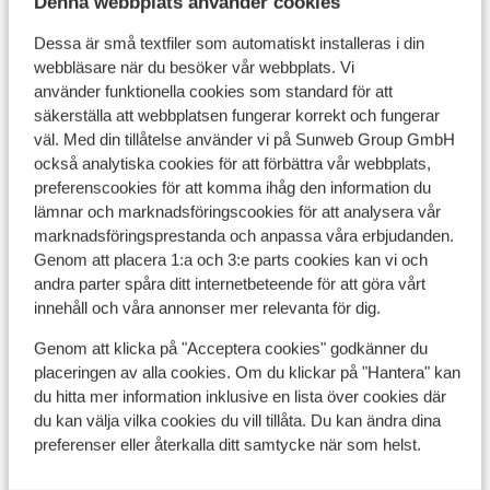
Denna webbplats använder cookies
Dessa är små textfiler som automatiskt installeras i din
Bra
webbläsare när du besöker vår webbplats. Vi
7.4
använder funktionella cookies som standard för att
Résidence MMV Les Terrasses
säkerställa att webbplatsen fungerar korrekt och fungerar
d'Isola
väl. Med din tillåtelse använder vi på Sunweb Group GmbH
Isola 2000
Isola 2000
Frankrike
också analytiska cookies för att förbättra vår webbplats,
preferenscookies för att komma ihåg den information du
Centralt läge 200 meter från backar och skidlift
Moderna lägenheter
lämnar och marknadsföringscookies för att analysera vår
Butiker i närheten
marknadsföringsprestanda och anpassa våra erbjudanden.
pris per person från
Lör 3 Apr. - Lör 10 Apr.
Genom att placera 1:a och 3:e parts cookies kan vi och
5 686:-
Inga måltider
2
person
andra parter spåra ditt internetbeteende för att göra vårt
innehåll och våra annonser mer relevanta för dig.
Visa
Genom att klicka på "Acceptera cookies" godkänner du
placeringen av alla cookies. Om du klickar på "Hantera" kan
Andra boenden i Isola 2000
du hitta mer information inklusive en lista över cookies där
du kan välja vilka cookies du vill tillåta. Du kan ändra dina
preferenser eller återkalla ditt samtycke när som helst.
Résidence MMV Les Terrasses d'Isola