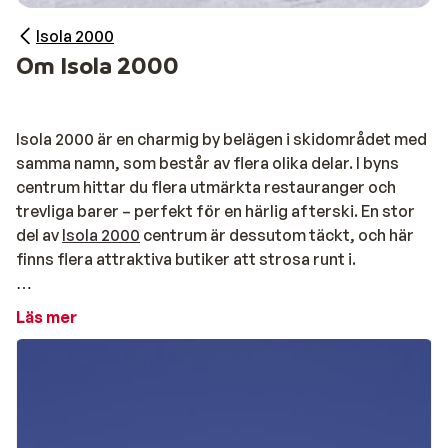
Isola 2000
Om Isola 2000
Isola 2000 är en charmig by belägen i skidområdet med
samma namn, som består av flera olika delar. I byns
centrum hittar du flera utmärkta restauranger och
trevliga barer – perfekt för en härlig afterski. En stor
del av
Isola 2000
centrum är dessutom täckt, och här
finns flera attraktiva butiker att strosa runt i.
Tack vare Isolas närhet till Franska Rivieran lockas
Läs mer
många skidåkare från regionen, vilket ger byn en
sofistikerad och livlig atmosfär. För dig som vill göra
något annat än att åka skidor finns det också gott om
alternativ, som en fartfylld stund på isbanan, en
omgång squash eller ett besök på gymmet. Efter en