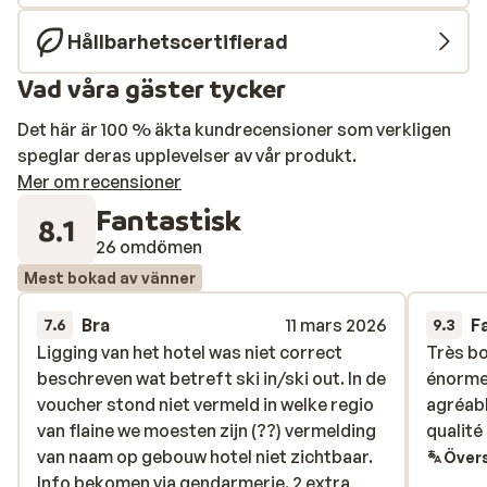
Hållbarhetscertifierad
Vad våra gäster tycker
Det här är 100 % äkta kundrecensioner som verkligen
speglar deras upplevelser av vår produkt.
Mer om recensioner
Fantastisk
8.1
26 omdömen
Mest bokad av vänner
Bra
11 mars 2026
F
7.6
9.3
Ligging van het hotel was niet correct
Ligging van het hotel was niet correct
Très bo
Très bo
beschreven wat betreft ski in/ski out. In de
beschreven wat betreft ski in/ski out. In de
énorme
énorme
voucher stond niet vermeld in welke regio
voucher stond niet vermeld in welke regio
agréabl
agréabl
van flaine we moesten zijn (??) vermelding
van flaine we moesten zijn (??) vermelding
qualité
qualité
van naam op gebouw hotel niet zichtbaar.
van naam op gebouw hotel niet zichtbaar.
Övers
Info bekomen via gendarmerie. 2 extra
Info bekomen via gendarmerie. 2 extra