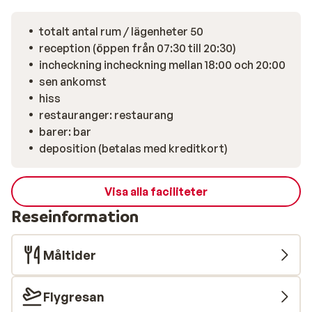
hela familjen.
totalt antal rum / lägenheter 50
reception (öppen från 07:30 till 20:30)
incheckning incheckning mellan 18:00 och 20:00
sen ankomst
hiss
restauranger: restaurang
barer: bar
deposition (betalas med kreditkort)
Visa alla faciliteter
Reseinformation
Måltider
Flygresan