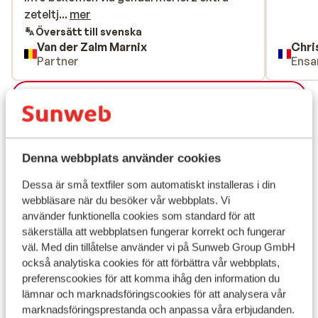
zeteltjes op de kamer en terras zou hier
zeteltj...
mer
wel mogen.Handdoekenservice werd pas
Översätt till svenska
Van der Zalm Marnix
Chri
voorlaatste dag vervangen, doch bij
Partner
Ensa
melding hiervan kregen we spontaan
nieuwe. Douche was verstopt, waardoor
Visa alla 26 omdömen
we de handdoeken nodig hadden om het
water op te vangen vloer badkamer. maar
Läge
deze werd ogenblikkelijk hersteld (top!)
wel luiddruchtige groep (engelsen) maar
Denna webbplats använder cookies
dit heb je nooit onder controle. Algemeen
toch een goed hotel en aan te bevelen.
Dessa är små textfiler som automatiskt installeras i din
webbläsare när du besöker vår webbplats. Vi
Visa på karta
använder funktionella cookies som standard för att
säkerställa att webbplatsen fungerar korrekt och fungerar
väl. Med din tillåtelse använder vi på Sunweb Group GmbH
också analytiska cookies för att förbättra vår webbplats,
preferenscookies för att komma ihåg den information du
I området
lämnar och marknadsföringscookies för att analysera vår
I centrum
marknadsföringsprestanda och anpassa våra erbjudanden.