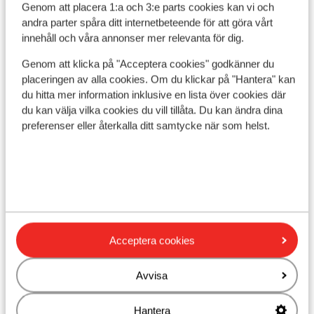
Avstånd till pist ca 200 m
Genom att placera 1:a och 3:e parts cookies kan vi och
Avstånd till skidlift ca 300 m
andra parter spåra ditt internetbeteende för att göra vårt
Närmaste butiker ca 50 m
innehåll och våra annonser mer relevanta för dig.
Närmaste kiosk ca 300 m
Genom att klicka på "Acceptera cookies" godkänner du
Närmaste restaurang ca 50 m
placeringen av alla cookies. Om du klickar på "Hantera" kan
du hitta mer information inklusive en lista över cookies där
Liftkort/Utrustning/Skidskola
du kan välja vilka cookies du vill tillåta. Du kan ändra dina
preferenser eller återkalla ditt samtycke när som helst.
Liftkort
Skidskola
Utrustning
Acceptera cookies
Andra boenden i Le Grand Massif
Avvisa
Hotel MGM Les Suites d'Alexane
Hantera