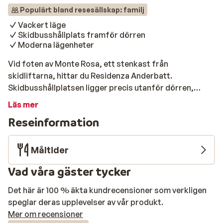
Populärt bland resesällskap: familj
Vackert läge
Skidbusshållplats framför dörren
Moderna lägenheter
Vid foten av Monte Rosa, ett stenkast från
skidliftarna, hittar du Residenza Anderbatt.
Skidbusshållplatsen ligger precis utanför dörren,
perfekt! De moderna lägenheterna är fint möblerade
Läs mer
och det finns även lägenheter för upp till 6 personer.
Reseinformation
Under dagen kan du njuta av en härlig dag i pisten och
på kvällen är det skönt att komma hem till din lägenhet.
Känner du inte för att laga mat själv? Det finns trevliga
Måltider
restauranger i närheten för en utsökt måltid och du kan
Vad våra gäster tycker
avrunda kvällen med en sängfösare i en av barerna.
Det här är 100 % äkta kundrecensioner som verkligen
speglar deras upplevelser av vår produkt.
Mer om recensioner