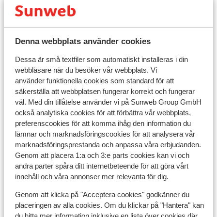
Skidskola
Denna webbplats använder cookies
Utrustning
Dessa är små textfiler som automatiskt installeras i din
webbläsare när du besöker vår webbplats. Vi
Andra boenden i Monterosa
använder funktionella cookies som standard för att
säkerställa att webbplatsen fungerar korrekt och fungerar
väl. Med din tillåtelse använder vi på Sunweb Group GmbH
Residence Maison Fosson
också analytiska cookies för att förbättra vår webbplats,
preferenscookies för att komma ihåg den information du
Residence dei Walser
lämnar och marknadsföringscookies för att analysera vår
marknadsföringsprestanda och anpassa våra erbjudanden.
Genom att placera 1:a och 3:e parts cookies kan vi och
Hotel La Trinitè Monboso
andra parter spåra ditt internetbeteende för att göra vårt
innehåll och våra annonser mer relevanta för dig.
Gresil Residence
Genom att klicka på "Acceptera cookies" godkänner du
placeringen av alla cookies. Om du klickar på "Hantera" kan
Apartment Ferra
du hitta mer information inklusive en lista över cookies där