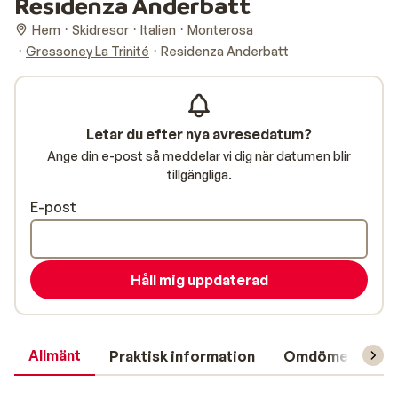
Residenza Anderbatt
Hem
Skidresor
Italien
Monterosa
Gressoney La Trinité
Residenza Anderbatt
Letar du efter nya avresedatum?
Ange din e-post så meddelar vi dig när datumen blir
tillgängliga.
E-post
Håll mig uppdaterad
Allmänt
Praktisk information
Omdömen
L