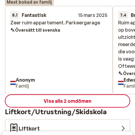
Mest bokad av familj
Fantastisk
15 mars 2025
B
8.1
7.4
Zeer ruim appartement. Parkeergarage
Zeer ruim appartement. Parkeergarage
Ruim a
Ruim a
op bove
op bove
Översätt till svenska
uitzich
uitzich
meerde
meerde
die voo
die voo
is vaag
is vaag
Oftewe
Oftewel
rijden!
Övers
Anonym
Edw
dus is 
Familj
Famil
minima
(geen 
Visa alla 2 omdömen
beperkt
aandach
Liftkort/Utrustning/Skidskola
oftewel
aardig
Liftkort