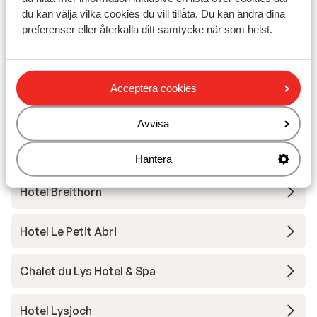
du kan välja vilka cookies du vill tillåta. Du kan ändra dina
preferenser eller återkalla ditt samtycke när som helst.
Apartment Laura
Au Charmant Petit Lac Spa & Park Hotel
Acceptera cookies
Breithorn Lodge
Avvisa
Hotel Bellevue
Hantera
Hotel Breithorn
Hotel Le Petit Abri
Chalet du Lys Hotel & Spa
Hotel Lysjoch