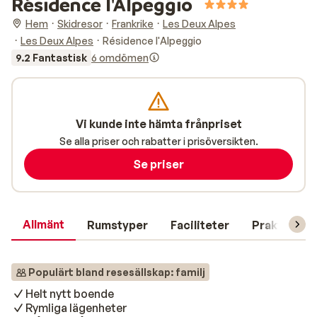
Résidence l'Alpeggio
Hem
Skidresor
Frankrike
Les Deux Alpes
Les Deux Alpes
Résidence l'Alpeggio
9.2 Fantastisk
6 omdömen
Vi kunde inte hämta frånpriset
Se alla priser och rabatter i prisöversikten.
Se priser
Allmänt
Rumstyper
Faciliteter
Praktisk in
Populärt bland resesällskap: familj
Helt nytt boende
Rymliga lägenheter