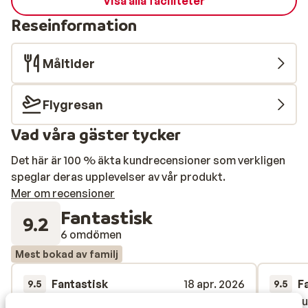
Visa alla faciliteter
Reseinformation
Måltider
Flygresan
Vad våra gäster tycker
Det här är 100 % äkta kundrecensioner som verkligen
speglar deras upplevelser av vår produkt.
Mer om recensioner
Fantastisk
9.2
6 omdömen
Mest bokad av familj
Fantastisk
18 apr. 2026
F
9.5
9.5
Bien placé en plein centre station, belle
Bien placé en plein centre station, belle
Thoroug
Thoroug