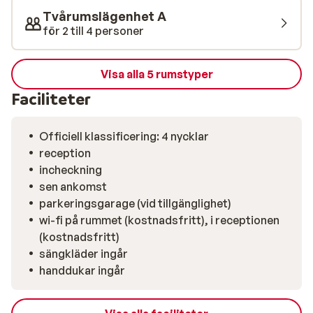
utan extra kostnad. Läget är också idealiskt: lugnt,
Tvårumslägenhet A
men ändå bara 600 meter från Les Deux Alpes livliga
för 2 till 4 personer
centrum. Där hittar du butiker, restauranger och en
trevlig afterski-atmosfär.
Visa alla 5 rumstyper
Faciliteter
Officiell klassificering: 4 nycklar
reception
incheckning
sen ankomst
parkeringsgarage (vid tillgänglighet)
wi-fi på rummet (kostnadsfritt), i receptionen
(kostnadsfritt)
sängkläder ingår
handdukar ingår