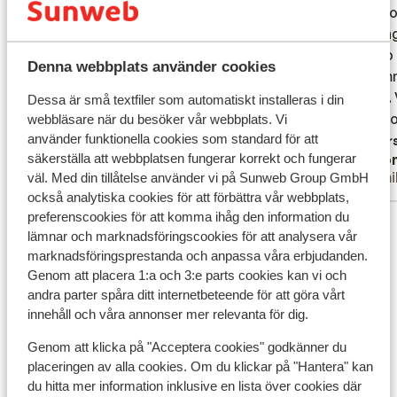
résidence appart spacieux et cosy,
résidence appart spacieux et cosy,
to acco
to acco
personnel agréable et réactif
personnel agréable et réactif
Getting
Getting
was so 
was so 
Översätt till svenska
Denna webbplats använder cookies
accomm
accomm
family.
family.
Dessa är små textfiler som automatiskt installeras i din
Locatio
Locatio
webbläsare när du besöker vår webbplats. Vi
använder funktionella cookies som standard för att
literal
Övers
säkerställa att webbplatsen fungerar korrekt och fungerar
Anonym
Ano
super c
Familj
Famil
väl. Med din tillåtelse använder vi på Sunweb Group GmbH
grocery
också analytiska cookies för att förbättra vår webbplats,
preferenscookies för att komma ihåg den information du
Visa alla 6 omdömen
lämnar och marknadsföringscookies för att analysera vår
Liftkort/Utrustning/Skidskola
marknadsföringsprestanda och anpassa våra erbjudanden.
Genom att placera 1:a och 3:e parts cookies kan vi och
andra parter spåra ditt internetbeteende för att göra vårt
Liftkort
innehåll och våra annonser mer relevanta för dig.
Genom att klicka på "Acceptera cookies" godkänner du
Skidskola
placeringen av alla cookies. Om du klickar på "Hantera" kan
du hitta mer information inklusive en lista över cookies där