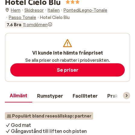
Hotel Cielo Blu
Hem
Skidresor
Italien
PontediLegno-Tonale
Passo Tonale
Hotel Cielo Blu
7.6 Bra
11 omdömen
Vi kunde inte hämta frånpriset
Se alla priser och rabatter i prisöversikten.
Se priser
Allmänt
Rumstyper
Faciliteter
Praktisk in
Populärt bland resesällskap: partner
God mat
Gångavstånd till liften och pisten