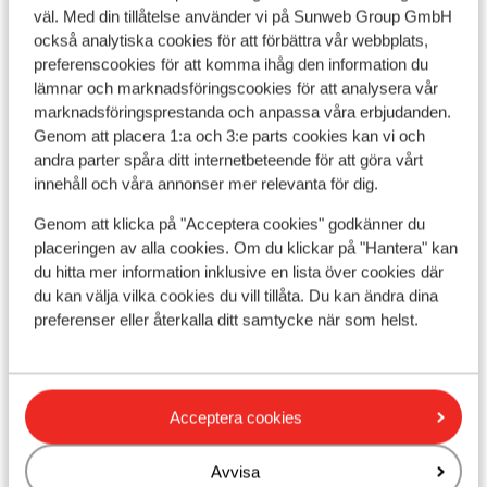
Visa på karta
väl. Med din tillåtelse använder vi på Sunweb Group GmbH
också analytiska cookies för att förbättra vår webbplats,
preferenscookies för att komma ihåg den information du
lämnar och marknadsföringscookies för att analysera vår
marknadsföringsprestanda och anpassa våra erbjudanden.
I området
Genom att placera 1:a och 3:e parts cookies kan vi och
andra parter spåra ditt internetbeteende för att göra vårt
I utkanten av centrum
innehåll och våra annonser mer relevanta för dig.
Avstånd till centrum: ca 150 m
Avstånd till uttagsautomat ca 150 m
Genom att klicka på "Acceptera cookies" godkänner du
Avstånd till pist ca 100 m
placeringen av alla cookies. Om du klickar på "Hantera" kan
Skidbuss i direktanslutning till hotellet ( skidbuss
du hitta mer information inklusive en lista över cookies där
är gratis vid uppvisat liftkort / gäskort)
du kan välja vilka cookies du vill tillåta. Du kan ändra dina
Avstånd till skidlift ca 100 m
preferenser eller återkalla ditt samtycke när som helst.
Närmaste butiker ca 150 m
Närmaste kiosk ca 150 m
Närmaste restaurang ca 150 m
Acceptera cookies
Lugnt läge
Liftkort/Utrustning/Skidskola
Avvisa