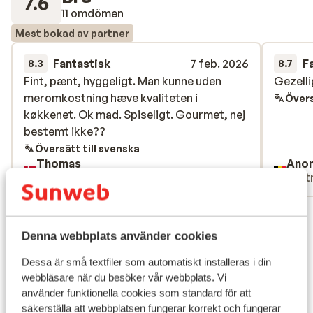
7.6
11 omdömen
Mest bokad av partner
Fantastisk
7 feb. 2026
F
8.3
8.7
Fint, pænt, hyggeligt. Man kunne uden
Fint, pænt, hyggeligt. Man kunne uden
Gezelli
Gezelli
meromkostning hæve kvaliteten i
meromkostning hæve kvaliteten i
Övers
køkkenet. Ok mad. Spiseligt. Gourmet, nej
køkkenet. Ok mad. Spiseligt. Gourmet, nej
bestemt ikke??
bestemt ikke??
Översätt till svenska
Thomas
Ano
Familj
Part
Visa alla 11 omdömen
Läge
Denna webbplats använder cookies
Dessa är små textfiler som automatiskt installeras i din
webbläsare när du besöker vår webbplats. Vi
använder funktionella cookies som standard för att
säkerställa att webbplatsen fungerar korrekt och fungerar