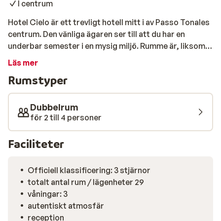
I centrum
Hotel Cielo är ett trevligt hotell mitt i av Passo Tonales
centrum. Den vänliga ägaren ser till att du har en
underbar semester i en mysig miljö. Rumme är, liksom
resten av hotellet traditionellt inredda och har en mysig
Läs mer
atmosfär. Skidåkning är aldrig långt bort eftersom
Rumstyper
liften bara är 75 meter från hotellet. Din vistelse på
Hotel Cielo inkluderar halvpension med en trevlig
frukostbuffé och goda och traditionella italienska
Dubbelrum
rätter.
för 2 till 4 personer
Faciliteter
Officiell klassificering: 3 stjärnor
totalt antal rum / lägenheter 29
våningar: 3
autentiskt atmosfär
reception