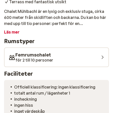
Terrass med fantastisk utsikt
Chalet Mühlbachl är en lyxig och exklusiv stuga, cirka
600 meter från skidliften och backarna. Du kan bo här
med upp till tio personer: perfekt för en
vintersportssemester med familjen eller en grupp
Läs mer
vänner. Här kan ni njuta av en hemlagad måltid
Rumstyper
tillsammans i det mysiga vardagsrumsköket.
Dessutom har du en terrass med vacker utsikt över
omgivningarna. Detta är verkligen en härlig stuga där
Femrumschalet
du kan koppla av efter en dag med skidåkning eller
för 2 till 10 personer
snowboardåkning i den friska luften.
Faciliteter
Officiell klassificering: ingen klassificering
totalt antal rum / lägenheter 1
incheckning
ingen hiss
inget värdeskåp