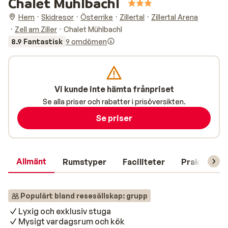
Chalet Mühlbachl
Hem
Skidresor
Österrike
Zillertal
Zillertal Arena
Zell am Ziller
Chalet Mühlbachl
8.9 Fantastisk
9 omdömen
Vi kunde inte hämta frånpriset
Se alla priser och rabatter i prisöversikten.
Se priser
Allmänt
Rumstyper
Faciliteter
Praktisk in
Populärt bland resesällskap: grupp
Lyxig och exklusiv stuga
Mysigt vardagsrum och kök