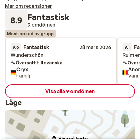
Mer om recensioner
Fantastisk
8.9
9 omdömen
Mest bokad av grupp
Fantastisk
28 mars 2026
Fa
9.6
9.1
Wunderschön
Wunderschön
Ruim en
Ruim en
Översätt till svenska
Övers
Cryx
Ano
Familj
Vänn
Visa alla 9 omdömen
Läge
Visa på karta