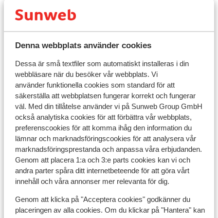
Denna webbplats använder cookies
I området
Dessa är små textfiler som automatiskt installeras i din
Avstånd till centrum: zell am ziller är ca 2,5 km
webbläsare när du besöker vår webbplats. Vi
Avstånd till pist ca 600 m
använder funktionella cookies som standard för att
Avstånd till skidlift ca 600 m: karspitzbahn 1 är ca
säkerställa att webbplatsen fungerar korrekt och fungerar
600 m
väl. Med din tillåtelse använder vi på Sunweb Group GmbH
Närmaste restaurang ca 400 m
också analytiska cookies för att förbättra vår webbplats,
Lugnt läge
preferenscookies för att komma ihåg den information du
lämnar och marknadsföringscookies för att analysera vår
Liftkort/Utrustning/Skidskola
marknadsföringsprestanda och anpassa våra erbjudanden.
Genom att placera 1:a och 3:e parts cookies kan vi och
andra parter spåra ditt internetbeteende för att göra vårt
Liftkort
innehåll och våra annonser mer relevanta för dig.
Genom att klicka på "Acceptera cookies" godkänner du
Skidskola
placeringen av alla cookies. Om du klickar på "Hantera" kan