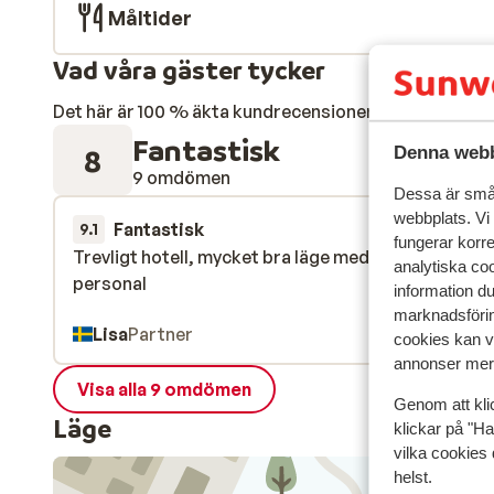
Måltider
Vad våra gäster tycker
Det här är 100 % äkta kundrecensioner som verkligen 
Fantastisk
8
Denna webb
9 omdömen
Dessa är små 
webbplats. Vi
Fantastisk
28 feb. 
9.1
fungerar korr
Trevligt hotell, mycket bra läge med gästvänlig
Trevligt hotell, mycket bra läge med gästvänlig
analytiska coo
personal
personal
information d
marknadsförin
Lisa
Partner
cookies kan vi
annonser mer 
Visa alla 9 omdömen
Genom att kli
Läge
klickar på "Ha
vilka cookies 
helst.