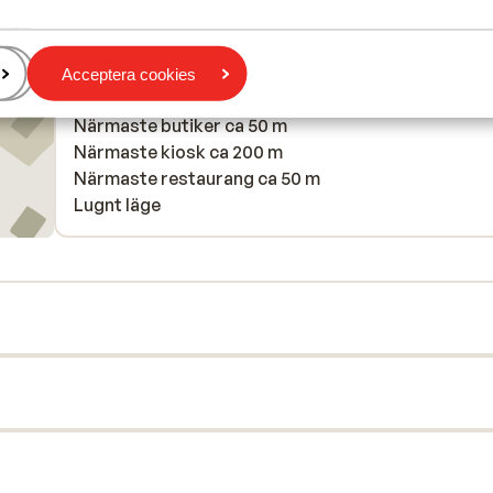
Avstånd till centrum: ca 50 m
Avstånd till pist ca 100 m
Avstånd till skidbuss ca 300 m
Acceptera cookies
Avstånd till skidlift ca 100 m
Närmaste butiker ca 50 m
Närmaste kiosk ca 200 m
Närmaste restaurang ca 50 m
Lugnt läge