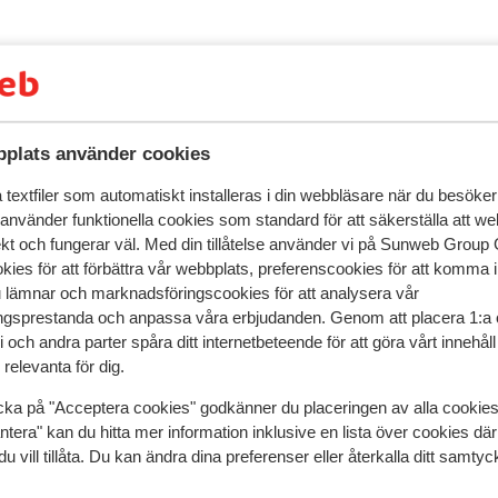
speglar deras upplevelser av vår produkt.
Mer om recensio
plats använder cookies
Mest bokad av 
textfiler som automatiskt installeras i din webbläsare när du besöker
 använder funktionella cookies som standard för att säkerställa att w
2026
Bra
17 jan.
7.4
ekt och fungerar väl. Med din tillåtelse använder vi på Sunweb Gro
Ideaal gelegen in het centrum kort bij de liften
Ideaal gelegen in het centrum kort bij de liften
kies för att förbättra vår webbplats, preferenscookies för att komma 
makkelijke parkeerplaats
makkelijke parkeerplaats
u lämnar och marknadsföringscookies för att analysera vår
Översätt till svenska
gsprestanda och anpassa våra erbjudanden. Genom att placera 1:a 
Anonym
Partner
 och andra parter spåra ditt internetbeteende för att göra vårt innehål
relevanta för dig.
cka på "Acceptera cookies" godkänner du placeringen av alla cookie
ntera" kan du hitta mer information inklusive en lista över cookies där
du vill tillåta. Du kan ändra dina preferenser eller återkalla ditt samt
I området