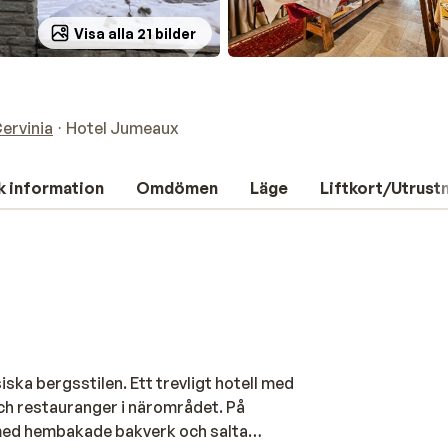
Visa alla 21 bilder
Cervinia
Hotel Jumeaux
k information
Omdömen
Läge
Liftkort/Utrust
ska bergsstilen. Ett trevligt hotell med
ch restauranger i närområdet. På
med hembakade bakverk och salta