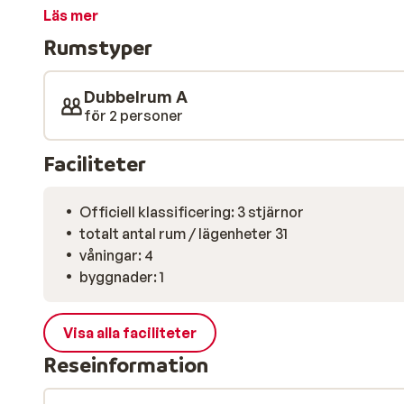
godsaker. Det finns inget bättre sätt att börja en spo
Läs mer
drink i salongen, det mysiga vardagsrummet, och sed
Rumstyper
restaurang på nolltid, eftersom det finns gott om val 
Dubbelrum A
för 2 personer
Faciliteter
Officiell klassificering: 3 stjärnor
totalt antal rum / lägenheter 31
våningar: 4
byggnader: 1
Visa alla faciliteter
Reseinformation