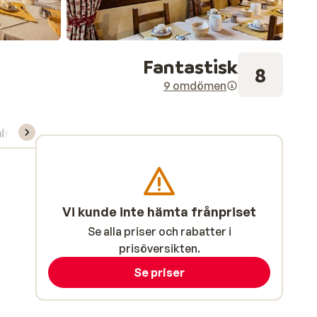
Fantastisk
8
9 omdömen
ning/Skidskola
Vi kunde inte hämta frånpriset
Se alla priser och rabatter i
prisöversikten.
Se priser