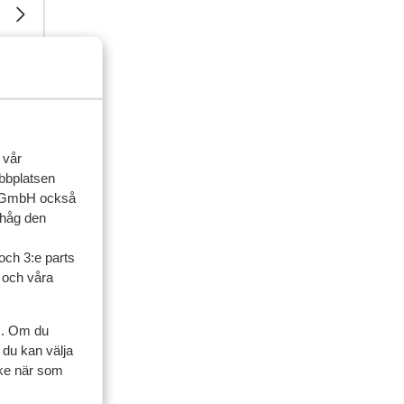
ner
vänner
 vår
ebbplatsen
 2026
up GmbH också
ihåg den
och 3:e parts
l och våra
s. Om du
 du kan välja
ycke när som