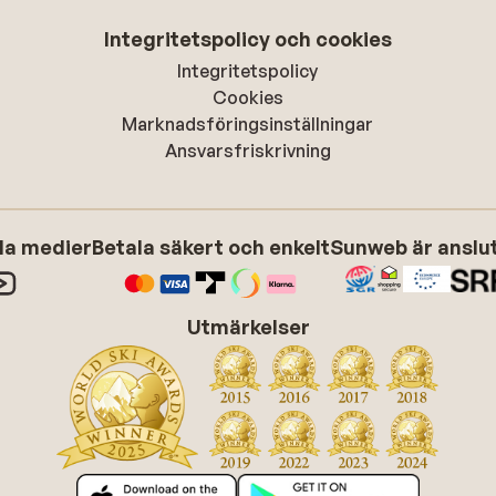
Integritetspolicy och cookies
Integritetspolicy
Cookies
Marknadsföringsinställningar
Ansvarsfriskrivning
ala medier
Betala säkert och enkelt
Sunweb är anslute
Utmärkelser