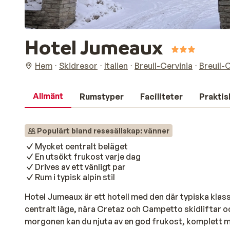
Hotel Jumeaux
Hem
Skidresor
Italien
Breuil-Cervinia
Breuil-
Allmänt
Rumstyper
Faciliteter
Praktis
Populärt bland resesällskap: vänner
Mycket centralt beläget
En utsökt frukost varje dag
Drives av ett vänligt par
Rum i typisk alpin stil
Hotel Jumeaux är ett hotell med den där typiska klassi
centralt läge, nära Cretaz och Campetto skidliftar o
morgonen kan du njuta av en god frukost, komplett 