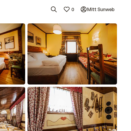
0
Mitt Sunweb