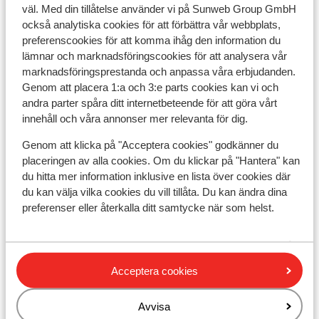
väl. Med din tillåtelse använder vi på Sunweb Group GmbH
också analytiska cookies för att förbättra vår webbplats,
Andra boenden i Alpe d'Huez Grand
preferenscookies för att komma ihåg den information du
Domaine Ski
lämnar och marknadsföringscookies för att analysera vår
marknadsföringsprestanda och anpassa våra erbjudanden.
Résidence Daria-I Nor
Genom att placera 1:a och 3:e parts cookies kan vi och
andra parter spåra ditt internetbeteende för att göra vårt
innehåll och våra annonser mer relevanta för dig.
Hotel Au Chamois d'Or
Genom att klicka på "Acceptera cookies" godkänner du
placeringen av alla cookies. Om du klickar på "Hantera" kan
Hotel Daria-I Nor
du hitta mer information inklusive en lista över cookies där
du kan välja vilka cookies du vill tillåta. Du kan ändra dina
Hotel Le Castillan
preferenser eller återkalla ditt samtycke när som helst.
Village Club du Soleil Oz en Oisans
Acceptera cookies
Residence le Claret I & II
Avvisa