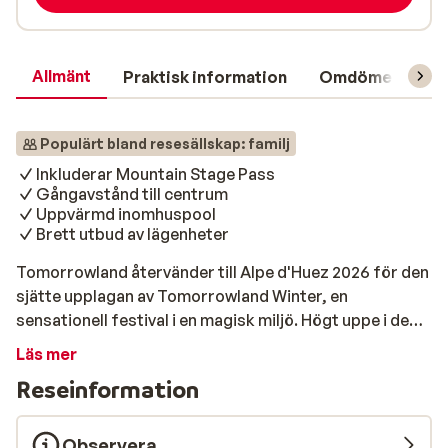
Allmänt
Praktisk information
Omdömen
L
Populärt bland resesällskap: familj
Inkluderar Mountain Stage Pass
Gångavstånd till centrum
Uppvärmd inomhuspool
Brett utbud av lägenheter
Tomorrowland återvänder till Alpe d'Huez 2026 för den
sjätte upplagan av Tomorrowland Winter, en
sensationell festival i en magisk miljö. Högt uppe i de
fantastiska franska Alperna samlas festivalbesökare
Läs mer
från hela världen! Det betyder skidåkning,
Reseinformation
snowboardåkning och festande i en skidort som
förvandlats till en enda gigantisk festivalplats. Välj
mellan en 5-dagars (tisdag-lördag) eller 8-dagars
Observera