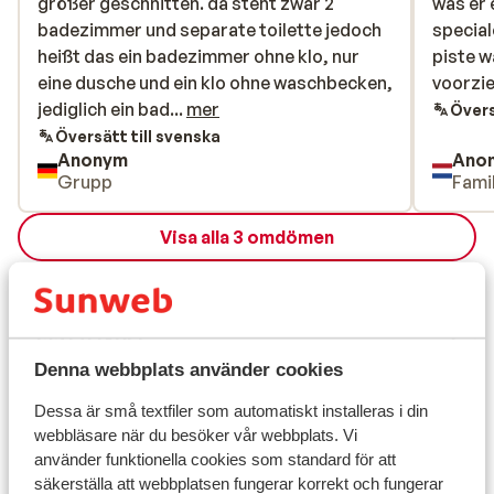
du snabbt hitta en mysig restaurang eller en terrass
größer geschnitten. da steht zwar 2
größer geschnitten. da steht zwar 2
was er 
was er 
med utsikt över dalen. Och i fjärran lockar skidliften
badezimmer und separate toilette jedoch
badezimmer und separate toilette jedoch
special
special
som tar dig direkt till det vidsträckta skidområdet.
heißt das ein badezimmer ohne klo, nur
heißt das ein badezimmer ohne klo, nur
piste w
piste w
eine dusche und ein klo ohne waschbecken,
eine dusche und ein klo ohne waschbecken,
voorzie
voorzie
jediglich ein bad war voll ausgestattet.
jediglich ein bad...
mer
Övers
Översätt till svenska
Anonym
Ano
Grupp
Famil
Visa alla 3 omdömen
Liftkort/Utrustning/Skidskola
Liftkort
Denna webbplats använder cookies
Skidskola
Dessa är små textfiler som automatiskt installeras i din
webbläsare när du besöker vår webbplats. Vi
använder funktionella cookies som standard för att
Utrustning
säkerställa att webbplatsen fungerar korrekt och fungerar