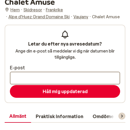
Chalet Amuse
Hem
Skidresor
Frankrike
Alpe d'Huez Grand Domaine Ski
Vaujany
Chalet Amuse
Letar du efter nya avresedatum?
Ange din e-post så meddelar vi dig när datumen blir
tillgängliga.
E-post
Håll mig uppdaterad
Allmänt
Praktisk information
Omdömen
L