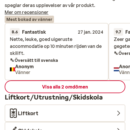
speglar deras upplevelser av vår produkt.
Mer om recensioner
Mest bokad av vänner
Fantastisk
27 jan. 2024
F
8.6
9.7
Nette, leuke, goed uigeruste
Nette, leuke, goed uigeruste
Zeer gas
Zeer gas
accommodatie op 10 minuten rijden van de
accommodatie op 10 minuten rijden van de
gegete
gegete
skilift.
skilift.
Övers
Översätt till svenska
Anonym
Ano
Vänner
Vänn
Visa alla 2 omdömen
Liftkort/Utrustning/Skidskola
Liftkort