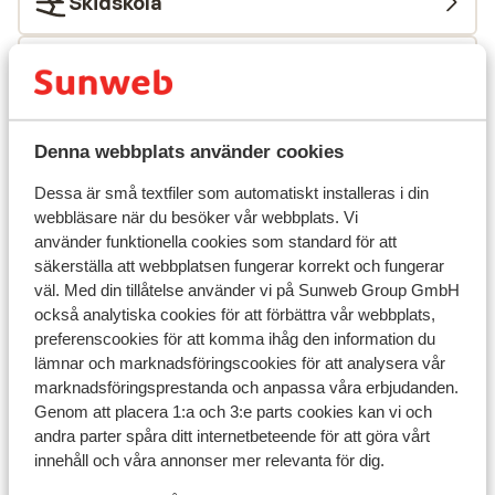
Skidskola
Utrustning
Andra boenden i Alpe d'Huez Grand
Denna webbplats använder cookies
Domaine Ski
Dessa är små textfiler som automatiskt installeras i din
webbläsare när du besöker vår webbplats. Vi
Résidence Daria-I Nor
använder funktionella cookies som standard för att
säkerställa att webbplatsen fungerar korrekt och fungerar
Hotel Au Chamois d'Or
väl. Med din tillåtelse använder vi på Sunweb Group GmbH
också analytiska cookies för att förbättra vår webbplats,
preferenscookies för att komma ihåg den information du
Hotel Daria-I Nor
lämnar och marknadsföringscookies för att analysera vår
marknadsföringsprestanda och anpassa våra erbjudanden.
Genom att placera 1:a och 3:e parts cookies kan vi och
Hotel Le Castillan
andra parter spåra ditt internetbeteende för att göra vårt
innehåll och våra annonser mer relevanta för dig.
Village Club du Soleil Oz en Oisans