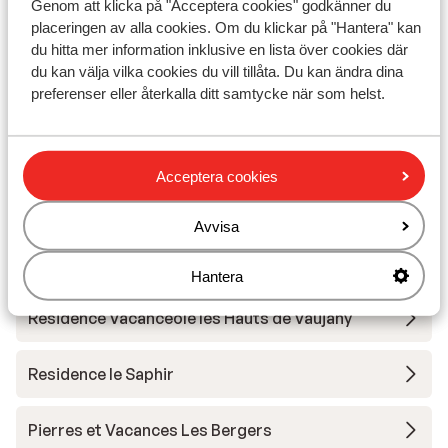
Genom att klicka på "Acceptera cookies" godkänner du
placeringen av alla cookies. Om du klickar på "Hantera" kan
Residence le Claret I & II
du hitta mer information inklusive en lista över cookies där
du kan välja vilka cookies du vill tillåta. Du kan ändra dina
Residence Prestige Phoenix A
preferenser eller återkalla ditt samtycke när som helst.
Chalet Marguerite
Acceptera cookies
Appart' Hotel Prestige Odalys l'Eclose
Avvisa
Residence Les Edelweiss
Hantera
Résidence Vacanceole les Hauts de Vaujany
Residence le Saphir
Pierres et Vacances Les Bergers