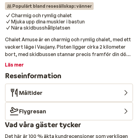
Populärt bland resesällskap: vänner
Charmig och rymlig chalet
Mjuka upp dina muskler i bastun
Nära skidbusshållplatsen
Chalet Amuse är en charmig och rymlig chalet, med ett
vackert läge i Vaujany. Pisten ligger cirka 2 kilometer
bort, med skidbussen stannar precis framför din dörr
och tar dig smidigt dit. Boendet rymmer upp till 8
Läs mer
personer och är därför mycket lämplig för en grupp
Reseinformation
vänner eller en stor familj. Efter en intensiv dag i snön
är det underbart att mjuka upp stela muskler i den
varma bastun eller varför inte testa på jacuzzin! I
Måltider
centrala Vaujany hittar du trevliga restauranger där du
kan njuta av en traditionell fransk Raclette; doppa den
Flygresan
krispiga bagetten, potatisen eller grönsakerna i krämig
ost och njut. Här spenderar du din skidresa i en mysiga
Vad våra gäster tycker
by med fantastiska förutsättningar!
Det här är 100 % äkta kundrecensioner som verkligen