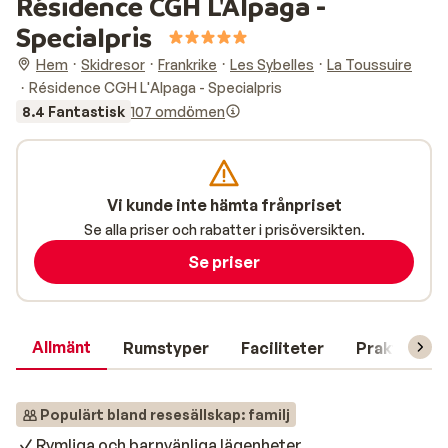
Résidence CGH L'Alpaga -
Specialpris
Hem
Skidresor
Frankrike
Les Sybelles
La Toussuire
Résidence CGH L'Alpaga - Specialpris
8.4 Fantastisk
107 omdömen
Vi kunde inte hämta frånpriset
Se alla priser och rabatter i prisöversikten.
Se priser
Allmänt
Rumstyper
Faciliteter
Praktisk in
Populärt bland resesällskap: familj
Rymliga och barnvänliga lägenheter