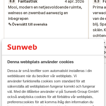
Fantastisk
4 apr. 2026
F
8.8
8.3
Mooi, modern en netjesvoldoende ruimte,
Mooi, modern en netjesvoldoende ruimte,
Prima a
Prima a
welness en zwembad aanwezig en
welness en zwembad aanwezig en
verwach
verwach
inbegrepen
inbegrepen
van de 
van de 
blij. S
blij. S
Översätt till svenska
skiën. 
skiën. 
ochtend
ochtend
locker,
locker,
handig,
Övers
Anonym
Chlo
chocol
Familj
Vänn
Wij gaa
Denna webbplats använder cookies
Visa alla 107 omdömen
Dessa är små textfiler som automatiskt installeras i din
Läge
webbläsare när du besöker vår webbplats. Vi
använder funktionella cookies som standard för att
säkerställa att webbplatsen fungerar korrekt och fungerar
väl. Med din tillåtelse använder vi på Sunweb Group GmbH
också analytiska cookies för att förbättra vår webbplats,
preferenscookies för att komma ihåg den information du
Visa på karta