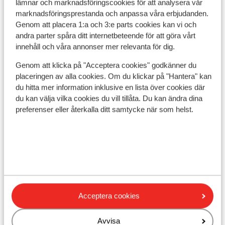
lämnar och marknadsföringscookies för att analysera vår
marknadsföringsprestanda och anpassa våra erbjudanden.
Genom att placera 1:a och 3:e parts cookies kan vi och
andra parter spåra ditt internetbeteende för att göra vårt
innehåll och våra annonser mer relevanta för dig.
I området
Genom att klicka på "Acceptera cookies" godkänner du
Avstånd till centrum: ca 300 m
placeringen av alla cookies. Om du klickar på "Hantera" kan
Avstånd till pist ca 100 m
du hitta mer information inklusive en lista över cookies där
Närmaste butiker ca 300 m
du kan välja vilka cookies du vill tillåta. Du kan ändra dina
preferenser eller återkalla ditt samtycke när som helst.
Liftkort/Utrustning/Skidskola
Liftkort
Skidskola
Acceptera cookies
Utrustning
Avvisa