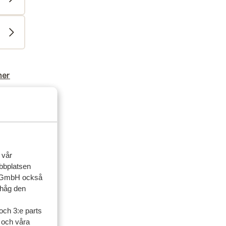
ner
artner
2026
 vår
d
d
ebbplatsen
up GmbH också
ihåg den
land
och 3:e parts
l och våra