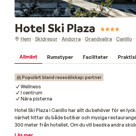
Hotel Ski Plaza
Hem
Skidresor
Andorra
Grandvalira
Canillo
Allmänt
Rumstyper
Faciliteter
Praktis
Populärt bland resesällskap: partner
Wellness
I centrum
Nära pisterna
Hotel Ski Plaza i Canillo har allt du behöver för en l
närhet hittar du både butiker och mysiga restaurange
300 meter från hotellet. Om du vill besöka andra ski
skidbussen, som stannar precis framför hotellet. När
Läs mer