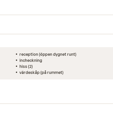
. Här finns bastu, solarium och jacuzzi.
 timme. För den som vill träna finns till och
sterna finns en lekplats. Teamet på Hotel
reception (öppen dygnet runt)
incheckning
hiss (2)
värdeskåp (på rummet)