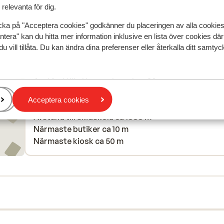
betalt för vattnet som helt klart var kranvatten påf
relevanta för dig.
i flaskan. Annars god mat och bra priser på vinet??
var mycket nöjda med både frukost och middag.
cka på "Acceptera cookies" godkänner du placeringen av alla cookie
ntera" kan du hitta mer information inklusive en lista över cookies där
I området
du vill tillåta. Du kan ändra dina preferenser eller återkalla ditt samt
I centrum
Avstånd till busshållplats ca 10 m
Avstånd till uttagsautomat ca 20 m
Avstånd till pist ca 1000 m
Acceptera cookies
Avstånd till skidlift ca 350 m
Avstånd till skidskola ca 1000 m
Närmaste butiker ca 10 m
Närmaste kiosk ca 50 m