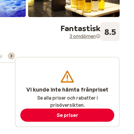
Fantastisk
8.5
3 omdömen
ning/Skidskola
Vi kunde inte hämta frånpriset
Se alla priser och rabatter i
prisöversikten.
Se priser