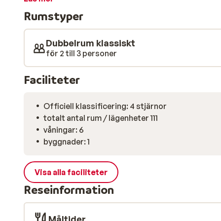
rekommenderas hotellets vackra wellnesscenter varmt
Rumstyper
Tillträde är tillåtet från 16 år och kostar cirka 15 € per
med ett gym mittemot komplexet, och för de yngre gä
Ski Plaza välkomnar dig med öppna armar!
Dubbelrum klassiskt
för 2 till 3 personer
Faciliteter
Officiell klassificering: 4 stjärnor
totalt antal rum / lägenheter 111
våningar: 6
byggnader: 1
Visa alla faciliteter
Reseinformation
Måltider