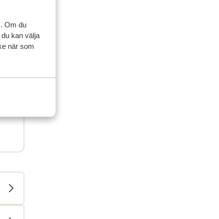
yllt
vi
s. Om du
 du kan välja
ycke när som