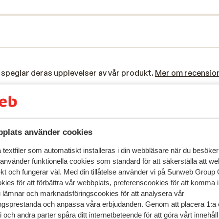
speglar deras upplevelser av vår produkt.
Mer om recensio
Mest bokad av p
2026
Fantastisk
8 mars 
8.0
plats använder cookies
tion
tion
I inledande text om hotellet stod det att tillgång till
I inledande text om hotellet stod det att tillgång till
spa:et var gratis. Så är inte fallet. Stod längre ner i
spa:et var gratis. Så är inte fallet. Stod längre ner i
textfiler som automatiskt installeras i din webbläsare när du besöker
information. Sunweb erkände misstaget och erbjö
information. Sunweb erkände misstaget och erbjö
 använder funktionella cookies som standard för att säkerställa att w
ekt och fungerar väl. Med din tillåtelse använder vi på Sunweb Gro
oss ett gratis besök som vi aldrig utnyttjade dock.
oss ett gratis besök som vi aldrig utnyttjade dock.
kies för att förbättra vår webbplats, preferenscookies för att komma 
Ganska litet spa, så det var inte så lockande. I
Ganska litet spa, så det var inte så locka...
mer
u lämnar och marknadsföringscookies för att analysera vår
Anonym
Partner
restaurangen erbjöds vatten i flaska för 3 euro, ib
gsprestanda och anpassa våra erbjudanden. Genom att placera 1:a 
fick man gratis vatten. Men en del kvällar ville de ha
 och andra parter spåra ditt internetbeteende för att göra vårt innehål