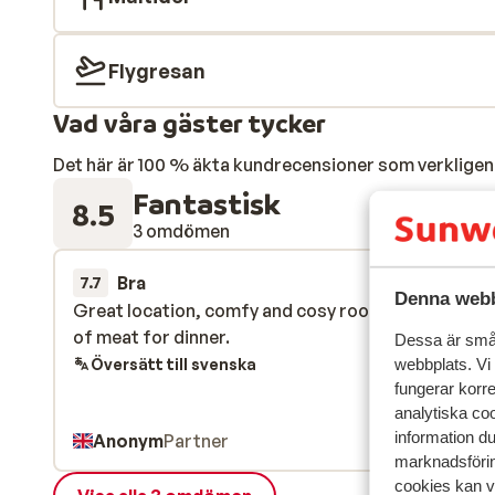
Flygresan
Vad våra gäster tycker
Det här är 100 % äkta kundrecensioner som verkligen 
Fantastisk
8.5
3 omdömen
Bra
15 mars 
7.7
Denna webb
Great location, comfy and cosy rooms, large selec
Great location, comfy and cosy rooms, large selec
of meat for dinner.
of meat for dinner.
Dessa är små 
Översätt till svenska
webbplats. Vi
fungerar korr
analytiska coo
information d
Anonym
Partner
marknadsförin
cookies kan vi