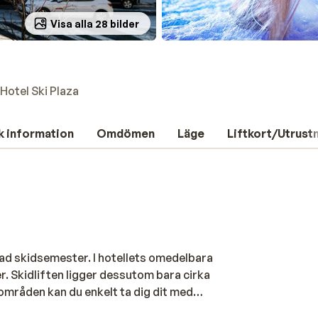
Visa alla 28 bilder
Hotel Ski Plaza
k information
Omdömen
Läge
Liftkort/Utrust
yckad skidsemester. I hotellets omedelbara
r. Skidliften ligger dessutom bara cirka
dområden kan du enkelt ta dig dit med
 du återvänder efter en dag i backen