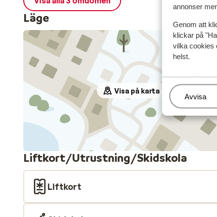
Visa alla 3 omdömen
annonser mer 
Läge
Genom att kli
klickar på "Ha
vilka cookies 
helst.
Visa på karta
Hantera
Avvisa
Liftkort/Utrustning/Skidskola
Liftkort