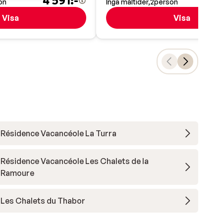
4 591:-
3
on
Inga måltider
2
person
Visa
Visa
Résidence Vacancéole La Turra
Résidence Vacancéole Les Chalets de la
Ramoure
Les Chalets du Thabor