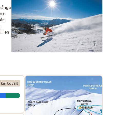
 många
are
rån
h
ll en
 km totalt