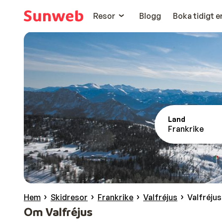
Resor
Blogg
Boka tidigt 
Land
Frankrike
Hem
Skidresor
Frankrike
Valfréjus
Valfréjus
Om Valfréjus