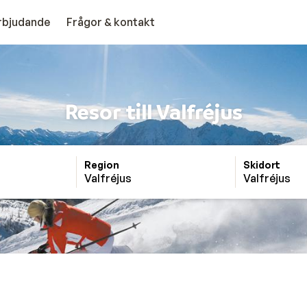
erbjudande
Frågor & kontakt
Resor till Valfréjus
Region
Skidort
Valfréjus
Valfréjus