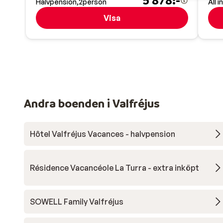
5 878:-
Halvpension
2
person
All i
Visa
Andra boenden i Valfréjus
Hôtel Valfréjus Vacances - halvpension
Résidence Vacancéole La Turra - extra inköpt
SOWELL Family Valfréjus