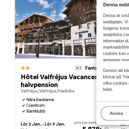
Denna webb
Dessa är små 
webbplats. Vi
fungerar korr
analytiska coo
information d
marknadsförin
cookies kan vi
annonser mer 
Fantastisk
8.1
Genom att kli
Hôtel Valfréjus Vacances -
klickar på "Ha
halvpension
vilka cookies 
SO
helst.
Valfréjus
Valfréjus
Frankrike
Valf
Nära backarna
A
I centrum
B
Barnklubb
I
Hantera
Avvisa
pris per person från
Lör 2 Jan. - Lör 9 Jan.
Lör 