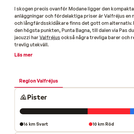
I skogen precis ovanför Modane ligger den kompakta 
anläggningar och fördelaktiga priser är Valfréjus en
och långfärdsskidåkare finns det gott om alternativ. F
den högsta punkten, Punta Bagna, till dalen via Pas 
jacuzzi har
Valfréjus
också några trevliga barer och re
trevlig utekväll.
Läs mer
Region Valfréjus
Pister
16 km Svart
10 km Röd