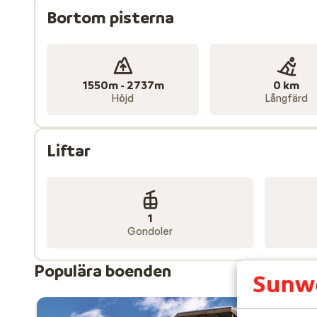
Bortom pisterna
1550m - 2737m
0 km
Höjd
Långfärd
Liftar
1
Gondoler
Populära boenden