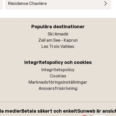
Résidence Chavière
Populära destinationer
Ski Amadé
Zell am See - Kaprun
Les Trois Vallées
Integritetspolicy och cookies
Integritetspolicy
Cookies
Marknadsföringsinställningar
Ansvarsfriskrivning
ala medier
Betala säkert och enkelt
Sunweb är anslute