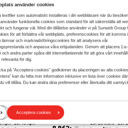
plats använder cookies
textfiler som automatiskt installeras i din webbläsare när du besöker
 använder funktionella cookies som standard för att säkerställa att w
ekt och fungerar väl. Med din tillåtelse använder vi på Sunweb Gro
kies för att förbättra vår webbplats, preferenscookies för att komma 
u lämnar och marknadsföringscookies för att analysera vår
gsprestanda och anpassa våra erbjudanden. Genom att placera 1:a 
 och andra parter spåra ditt internetbeteende för att göra vårt innehål
relevanta för dig.
cka på "Acceptera cookies" godkänner du placeringen av alla cookie
Bra
7.3
ntera" kan du hitta mer information inklusive en lista över cookies där
du vill tillåta. Du kan ändra dina preferenser eller återkalla ditt samt
WELL Family Valfréjus
Résidences 
réjus
Valfréjus
Frankrike
Valfréjus
Valfréjus
ll inclusive
I centrum
ara 200 meter från skidliften
Nära pisten
 centrum
Nära skidliften
Acceptera cookies
Bekväma lägenh
pris per person från
3 Apr. - Lör 10 Apr.
Lör 20 Mars - Lör 