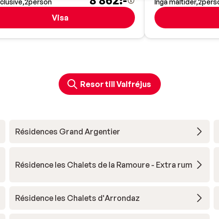
8 862:-
nclusive
2
person
Inga måltider
2
pers
Visa
Resor till Valfréjus
Résidences Grand Argentier
Résidence les Chalets de la Ramoure - Extra rum
Résidence les Chalets d'Arrondaz