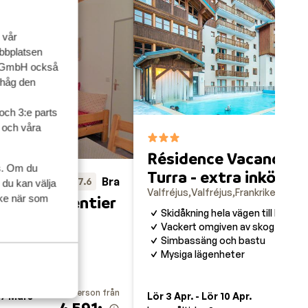
 vår
ebbplatsen
up GmbH också
ihåg den
och 3:e parts
l och våra
Résidence Vacancéol
s. Om du
Turra - extra inköpt
Bra
7.6
 du kan välja
Valfréjus
Valfréjus
Frankrike
ycke när som
Grand Argentier
Skidåkning hela vägen till bosta
Frankrike
Vackert omgiven av skog
Simbassäng och bastu
Mysiga lägenheter
eter
pris per person från
pris pe
27 Mars
Lör 3 Apr. - Lör 10 Apr.