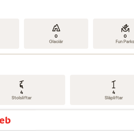
0
0
Glaciär
Fun Park
4
4
Stolsliftar
Släpliftar