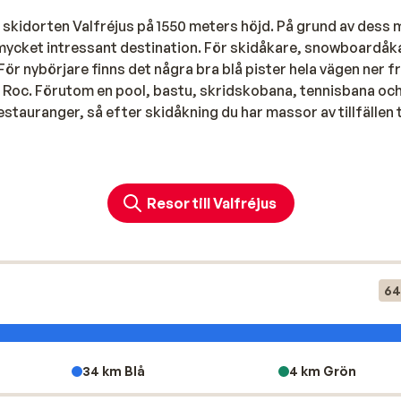
skidorten Valfréjus på 1550 meters höjd. På grund av dess
 mycket intressant destination. För skidåkare, snowboardåk
ör nybörjare finns det några bra blå pister hela vägen ner f
du Roc. Förutom en pool, bastu, skridskobana, tennisbana oc
stauranger, så efter skidåkning du har massor av tillfällen ti
Resor till Valfréjus
64
34 km Blå
4 km Grön