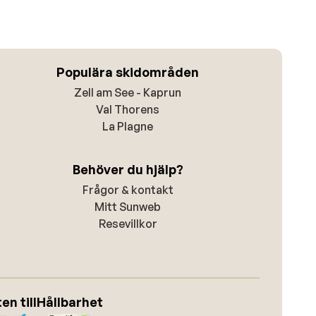
Populära skidområden
Zell am See - Kaprun
Val Thorens
La Plagne
Behöver du hjälp?
Frågor & kontakt
Mitt Sunweb
Resevillkor
n till
Hållbarhet