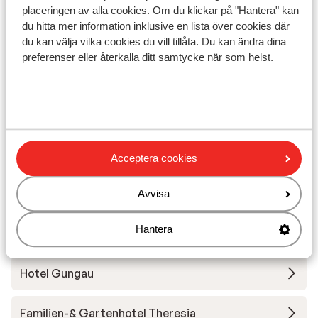
Skidskola
placeringen av alla cookies. Om du klickar på "Hantera" kan
du hitta mer information inklusive en lista över cookies där
du kan välja vilka cookies du vill tillåta. Du kan ändra dina
Utrustning
preferenser eller återkalla ditt samtycke när som helst.
Andra boenden i Saalbach-
Hinterglemm-Leogang-Fieberbrunn
ADEA Lifestyle Suites
Acceptera cookies
Hotel Alpin Juwel
Avvisa
Hantera
Hotel Kendler
Hotel Gungau
Familien-& Gartenhotel Theresia