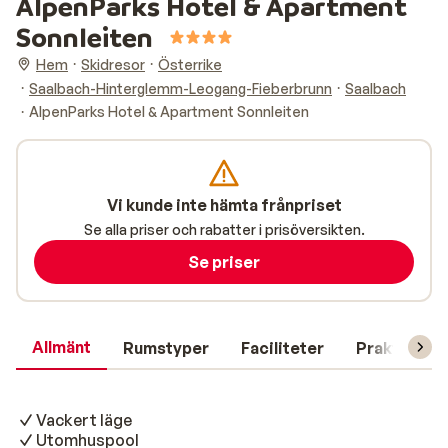
AlpenParks Hotel & Apartment
Sonnleiten
Hem
Skidresor
Österrike
Saalbach-Hinterglemm-Leogang-Fieberbrunn
Saalbach
AlpenParks Hotel & Apartment Sonnleiten
Vi kunde inte hämta frånpriset
Se alla priser och rabatter i prisöversikten.
Se priser
Allmänt
Rumstyper
Faciliteter
Praktisk in
Vackert läge
Utomhuspool