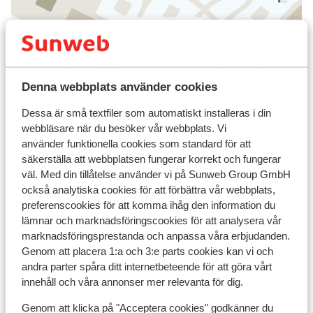
Visa på karta
Denna webbplats använder cookies
I området
Dessa är små textfiler som automatiskt installeras i din
Avstånd till centrum: ca 800 m
webbläsare när du besöker vår webbplats. Vi
Avstånd till skidlift ca 50 m
använder funktionella cookies som standard för att
säkerställa att webbplatsen fungerar korrekt och fungerar
Närmaste butiker ca 800 m
väl. Med din tillåtelse använder vi på Sunweb Group GmbH
Närmaste kiosk ca 1 km
också analytiska cookies för att förbättra vår webbplats,
Lugnt läge
preferenscookies för att komma ihåg den information du
På en lätt sluttande väg
lämnar och marknadsföringscookies för att analysera vår
marknadsföringsprestanda och anpassa våra erbjudanden.
Liftkort/Utrustning/Skidskola
Genom att placera 1:a och 3:e parts cookies kan vi och
andra parter spåra ditt internetbeteende för att göra vårt
Liftkort
innehåll och våra annonser mer relevanta för dig.
Genom att klicka på "Acceptera cookies" godkänner du