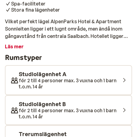
Spa-faciliteter
Stora fina lägenheter
Vilket perfekt läge! AlpenParks Hotel & Apartment
Sonnleiten ligger i ett lugnt område, men ändå inom
gångavstånd från centrala Saalbach. Hotellet ligger
dessutom bara 50 meter från skidliftarna. Detta hotell
Läs mer
har en fin spa-avdelning, uppvärmd utomhuspool, en
Rumstyper
charmig bar och en gastronomisk restaurang, bland
andra bekvämligheter. Rummen är rymliga och snyggt
inredda. Efter en kall dag ute i snön kan du värma upp
Studiolägenhet A
dig igen i bastun, i infraröd kabin eller i den uppvärmda
för 2 till 4 personer max. 3 vuxna och 1 barn
t.o.m. 14 år
poolen i spa-avdelningen. Om du är på humör för en
drink, är du välkommen att ta en drink i hotellbaren. Vad
sägs om ett glas vin, en uppfriskande öl eller en kopp
Studiolägenhet B
utsökt varm choklad?
för 2 till 4 personer max. 3 vuxna och 1 barn
t.o.m. 14 år
Trerumslägenhet