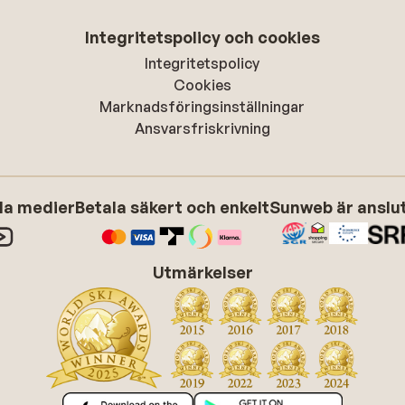
Integritetspolicy och cookies
Integritetspolicy
Cookies
Marknadsföringsinställningar
Ansvarsfriskrivning
ala medier
Betala säkert och enkelt
Sunweb är anslute
Utmärkelser