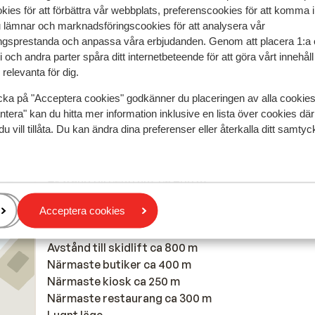
kies för att förbättra vår webbplats, preferenscookies för att komma 
kamers zijn mooi ingericht en het is heel schoon. J
kamers zijn mooi ingericht en het is heel schoon. J
u lämnar och marknadsföringscookies för att analysera vår
kunt gebruik maken van saunafaciliteiten na het sk
kunt gebruik maken van saunafaciliteiten na het sk
gsprestanda och anpassa våra erbjudanden. Genom att placera 1:a 
Översätt till svenska
 och andra parter spåra ditt internetbeteende för att göra vårt innehål
Karin
Ensam förälder
relevanta för dig.
cka på "Acceptera cookies" godkänner du placeringen av alla cookie
ntera" kan du hitta mer information inklusive en lista över cookies där
du vill tillåta. Du kan ändra dina preferenser eller återkalla ditt samt
I området
Avstånd till centrum: ca 400 m
Avstånd till flygplats ca 200 km: Verona ca 200 km
Acceptera cookies
Avstånd till pist ca 850 m
Avstånd till skidbuss ca 25 m
Avstånd till skidlift ca 800 m
Närmaste butiker ca 400 m
Närmaste kiosk ca 250 m
Närmaste restaurang ca 300 m