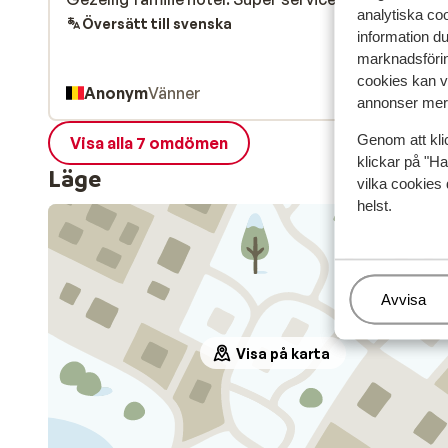
analytiska coo
Översätt till svenska
information d
marknadsförin
cookies kan vi
Anonym
Vänner
annonser mer 
Genom att kli
Visa alla 7 omdömen
klickar på "Ha
Läge
vilka cookies 
helst.
Hantera
Avvisa
Visa på karta