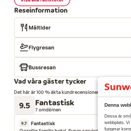
Reseinformation
Måltider
Flygresan
Bussresan
Vad våra gäster tycker
Det här är 100 % äkta kundrecensioner som verkligen 
Fantastisk
9.5
Denna webb
7 omdömen
Dessa är små 
webbplats. Vi
Fantastisk
27 feb. 
9.7
fungerar korr
Gezellig familie hotel. Super service en vriendelijkh
Gezellig familie hotel. Super service en vriendelijkh