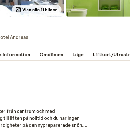
Visa alla 11 bilder
otel Andreas
k information
Omdömen
Läge
Liftkort/Utrust
eter från centrum och med
till liften på nolltid och du har ingen
 färdigheter på den nypreparerade snön.