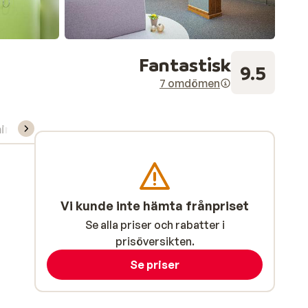
Fantastisk
9.5
7 omdömen
ning/Skidskola
Vi kunde inte hämta frånpriset
Se alla priser och rabatter i
prisöversikten.
Se priser