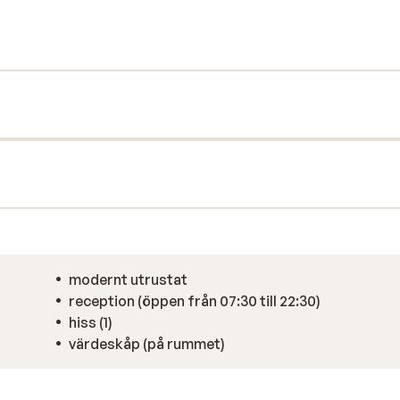
er en aktiv dag kan du koppla av i bastun,
en god aperitif? Det finns en fantastisk
 sommelier och en gång i veckan anordnas en
la men läckra italienska rätter och
/Translator (free version)
modernt utrustat
reception (öppen från 07:30 till 22:30)
hiss (1)
värdeskåp (på rummet)