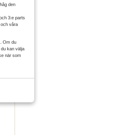
ihåg den
e
e
iën.
iën.
och 3:e parts
l och våra
s. Om du
 du kan välja
ycke när som