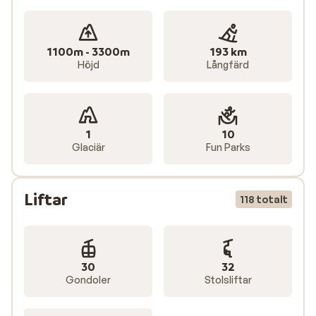
av stugor och chalet. När du bokar skidresor till
Alperna med Sunweb inkluderas alltid liftkort i priset.
1100m - 3300m
193 km
Höjd
Långfärd
1
10
Glaciär
Fun Parks
Liftar
118 totalt
30
32
Gondoler
Stolsliftar