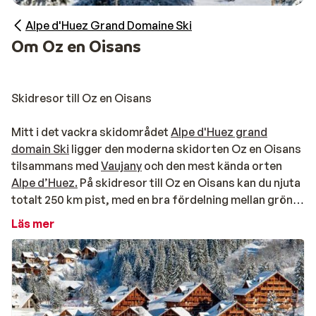
Alpe d'Huez Grand Domaine Ski
Om Oz en Oisans
Skidresor till Oz en Oisans
Mitt i det vackra skidområdet
Alpe d'Huez grand
domain Ski
ligger den moderna skidorten Oz en Oisans
tilsammans med
Vaujany
och den mest kända orten
Alpe d’Huez.
På skidresor till Oz en Oisans kan du njuta
totalt 250 km pist, med en bra fördelning mellan gröna,
blå och röda pister.
Läs mer
I Oz en Oisans är det aldrig långt till något
På grund av boendenas placeringen i förhållande till
liftarna kan du åka ski in/out hela säsongen. Kabinliften