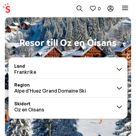
0
Resor till Oz en Oisans
Land
Frankrike
Region
Alpe d'Huez Grand Domaine Ski
Skidort
Oz en Oisans