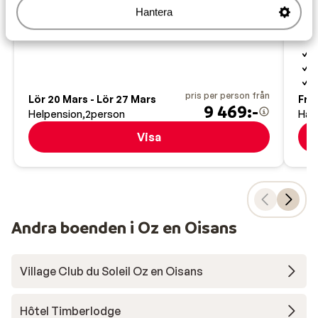
Hô
Rum för 4 personer
Hantera
Oz 
Fran
G
M
I
pris per person från
Lör 20 Mars - Lör 27 Mars
Fre 
9 469:-
Helpension
2
person
Hal
Visa
Andra boenden i Oz en Oisans
Village Club du Soleil Oz en Oisans
Hôtel Timberlodge