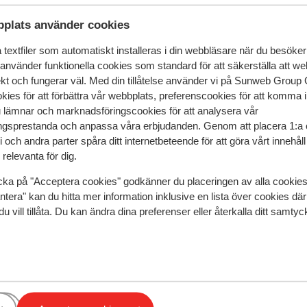
plats använder cookies
speglar deras upplevelser av vår produkt.
Mer om recensio
textfiler som automatiskt installeras i din webbläsare när du besöker
 använder funktionella cookies som standard för att säkerställa att w
Mest bokad av 
ekt och fungerar väl. Med din tillåtelse använder vi på Sunweb Gro
kies för att förbättra vår webbplats, preferenscookies för att komma 
 2026
Bra
4 apr.
7.3
u lämnar och marknadsföringscookies för att analysera vår
tot
tot
Zeer nette accommodatie. Beddegoed en bad
Zeer nette accommodatie. Beddegoed en bad
gsprestanda och anpassa våra erbjudanden. Genom att placera 1:a 
handdoeken inbegrepen, tevens 2 vaatdoeken en e
handdoeken inbegrepen, tevens 2 vaatdoeken en e
 och andra parter spåra ditt internetbeteende för att göra vårt innehål
start pakketje met zeep , spons , afwasmiddel en
start pakketje met zeep , spons , afwasmiddel en
relevanta för dig.
afwasmachine blokjes. Eindschoonmaak ook
afwasmachine blokjes. Eindschoonmaak ook
cka på "Acceptera cookies" godkänner du placeringen av alla cookie
inbegrepen en appartement was netjes en proper b
inbegrepen en appartement was netjes en proper b
ntera" kan du hitta mer information inklusive en lista över cookies där
aankomst. De ski locker is aan de kleine kant en ge
aankomst. De ski locke...
mer
du vill tillåta. Du kan ändra dina preferenser eller återkalla ditt samt
rechtstreekse toegang tot de piste , je moet eerst
Översätt till svenska
Axel
Familj
2 trappen doen en een eindje wandelen. Ondergro
parkeergarage vlot bereikbaar via het gebouw.