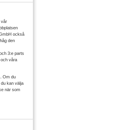
ner
 vår
ebbplatsen
familj
up GmbH också
ihåg den
 2026
och 3:e parts
en
en
l och våra
s. Om du
ij
ij
 du kan välja
en
ycke när som
 nog
ndse