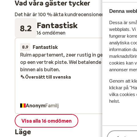
Vad våra gäster tycker
Denna webb
Det här är 100 % äkta kundrecensioner som verkligen 
Fantastisk
Dessa är små 
8.2
webbplats. Vi
16 omdömen
fungerar korr
analytiska coo
Fantastisk
11 apr.
8.9
information d
Ruim appartement, zeer rustig in gebouw, met lift 
Ruim appartement, zeer rustig in gebouw, met lift 
marknadsförin
op een vertrek piste. Wel betalende parking zowel
op een vertrek piste. Wel betalende parking zowel
cookies kan vi
binnen als buiten.
binnen als buiten.
annonser mer 
Översätt till svenska
Genom att kli
klickar på "Ha
vilka cookies 
helst.
Anonym
Familj
Visa alla 16 omdömen
Läge