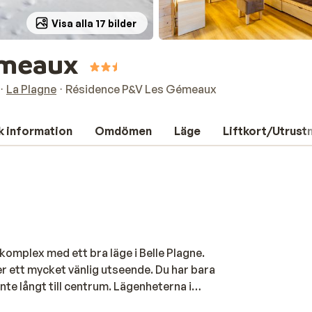
Visa alla 17 bilder
émeaux
La Plagne
Résidence P&V Les Gémeaux
k information
Omdömen
Läge
Liftkort/Utrust
omplex med ett bra läge i Belle Plagne.
ger ett mycket vänlig utseende. Du har bara
inte långt till centrum. Lägenheterna i
nredda. I centrum av Belle Plagne kan du