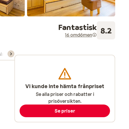
Fantastisk
8.2
16 omdömen
ning/Skidskola
Vi kunde inte hämta frånpriset
Se alla priser och rabatter i
prisöversikten.
Se priser