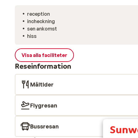
reception
incheckning
sen ankomst
hiss
Visa alla faciliteter
Reseinformation
Måltider
Flygresan
Bussresan