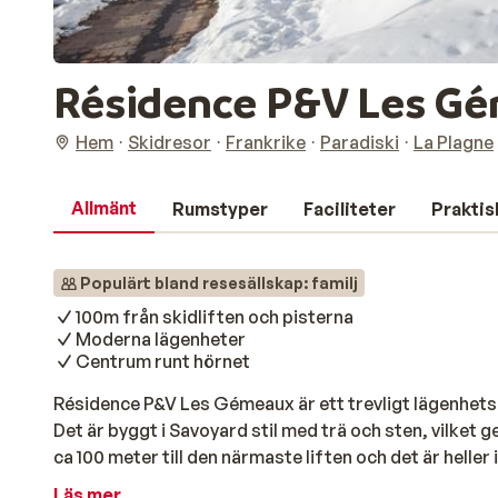
Résidence P&V Les G
Hem
Skidresor
Frankrike
Paradiski
La Plagne
Allmänt
Rumstyper
Faciliteter
Praktis
Populärt bland resesällskap: familj
100m från skidliften och pisterna
Moderna lägenheter
Centrum runt hörnet
Résidence P&V Les Gémeaux är ett trevligt lägenhetsk
Det är byggt i Savoyard stil med trä och sten, vilket 
ca 100 meter till den närmaste liften och det är heller 
Résidence P&V Les Gémeaux är moderna och bekvämt i
Läs mer