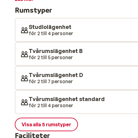
gå och mysa eller mingla på after-ski efter en dag i s
Rumstyper
och några trevliga restauranger och barer.
Studiolägenhet
för 2 till 4 personer
Tvårumslägenhet B
för 2 till 5 personer
Tvårumslägenhet D
för 2 till 7 personer
Tvårumslägenhet standard
för 2 till 4 personer
Visa alla 5 rumstyper
Faciliteter