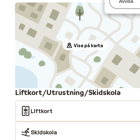
Hantera
Avvisa
Visa på karta
Liftkort/Utrustning/Skidskola
Liftkort
Skidskola