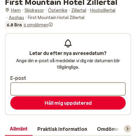
First Mountain Hotel Zillertal
Hem
Skidresor
Österrike
Zillertal
Hochzillertal
Aschau
First Mountain Hotel Zillertal
6.8 Bra
6 omdömen
Letar du efter nya avresedatum?
Ange din e-post så meddelar vi dig när datumen blir
tillgängliga.
E-post
Håll mig uppdaterad
Allmänt
Praktisk information
Omdömen
L