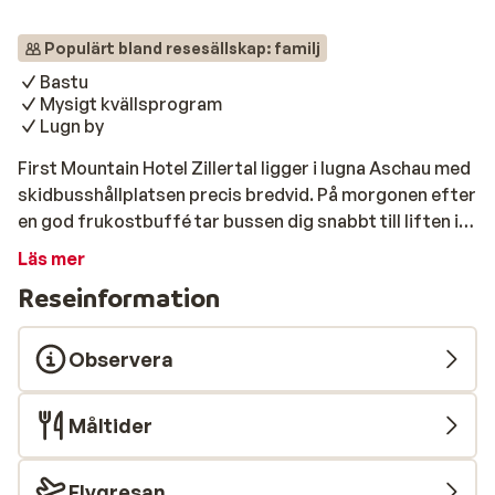
Populärt bland resesällskap: familj
Bastu
Mysigt kvällsprogram
Lugn by
First Mountain Hotel Zillertal ligger i lugna Aschau med
skidbusshållplatsen precis bredvid. På morgonen efter
en god frukostbuffé tar bussen dig snabbt till liften i
Kaltenbach eller Zell am Ziller. Här bor du i fint inredda
Läs mer
rum med gratis Wi-Fi, så att du enkelt kan hålla
Reseinformation
kontakten med de där hemma. Vid den mysiga spisen
kan du njuta av en kopp kaffe eller ett gott glas vin eller
öl. Den friska fjälluften och de sista solstrålarna är
Observera
även underbara att njuta av på solterrassen. Söker du
extra avkoppling kan du besök bastun. På kvällen finns
Måltider
det även ett kvällsprogram där du kan delta i en trevlig
rodelkväll!
Flygresan