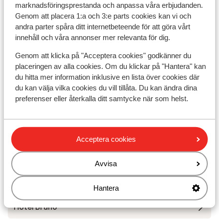
marknadsföringsprestanda och anpassa våra erbjudanden.
Apart Emma
Genom att placera 1:a och 3:e parts cookies kan vi och
andra parter spåra ditt internetbeteende för att göra vårt
innehåll och våra annonser mer relevanta för dig.
Lägenheter Höllwarth
Genom att klicka på "Acceptera cookies" godkänner du
placeringen av alla cookies. Om du klickar på "Hantera" kan
Hotel Crystal
du hitta mer information inklusive en lista över cookies där
du kan välja vilka cookies du vill tillåta. Du kan ändra dina
Mauracher Apartments
preferenser eller återkalla ditt samtycke när som helst.
Hotel Malerhaus
Acceptera cookies
Zillertaler Suites
Avvisa
Chalet Villa Laura
Hantera
Hotel Bruno