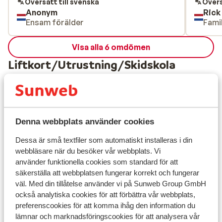
hotel werden gezamenlijke activiteiten
schoon.
Översätt till svenska
Övers
Anonym
Rick
georganiseerd zoals skitochten met een
een wa
Ensam förälder
Famil
reisleider waar je je voor kon opgeven. Al
gereno
met al hebben we een heerlijk verblijf
functio
Visa alla 6 omdömen
gehad, zeker een aanrader gezien
hetzelf
prijs/kwaliteit verhouding.
buffet
Liftkort/Utrustning/Skidskola
hoogdr
lekkere
Liftkort
top, je
Kalten
nog ee
Skidskola
Denna webbplats använder cookies
maken. 
Dessa är små textfiler som automatiskt installeras i din
voor he
Utrustning
webbläsare när du besöker vår webbplats. Vi
använder funktionella cookies som standard för att
säkerställa att webbplatsen fungerar korrekt och fungerar
Andra boenden i Hochzillertal
väl. Med din tillåtelse använder vi på Sunweb Group GmbH
också analytiska cookies för att förbättra vår webbplats,
preferenscookies för att komma ihåg den information du
Apart Höllwarth
lämnar och marknadsföringscookies för att analysera vår