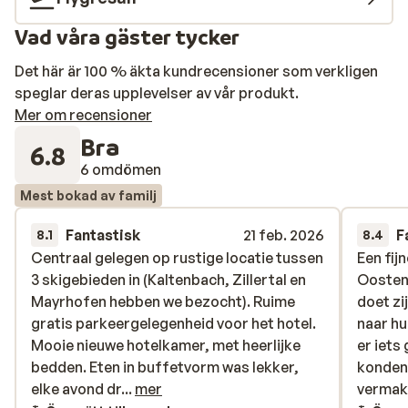
Vad våra gäster tycker
Det här är 100 % äkta kundrecensioner som verkligen
speglar deras upplevelser av vår produkt.
Mer om recensioner
Bra
6.8
6 omdömen
Mest bokad av familj
Fantastisk
21 feb. 2026
F
8.1
8.4
Centraal gelegen op rustige locatie tussen
Centraal gelegen op rustige locatie tussen
Een fi
Een fi
3 skigebieden in (Kaltenbach, Zillertal en
3 skigebieden in (Kaltenbach, Zillertal en
Oostenr
Oostenr
Mayrhofen hebben we bezocht). Ruime
Mayrhofen hebben we bezocht). Ruime
doet zi
doet zi
gratis parkeergelegenheid voor het hotel.
gratis parkeergelegenheid voor het hotel.
naar hu
naar hu
Mooie nieuwe hotelkamer, met heerlijke
Mooie nieuwe hotelkamer, met heerlijke
er iets
er iets
bedden. Eten in buffetvorm was lekker,
bedden. Eten in buffetvorm was lekker,
konden 
konden 
elke avond drie keuzes qua maaltijd. In het
elke avond dr...
mer
vermak
vermak