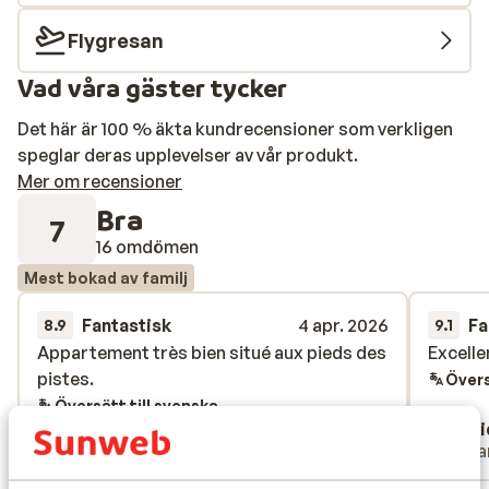
Flygresan
Vad våra gäster tycker
Det här är 100 % äkta kundrecensioner som verkligen
speglar deras upplevelser av vår produkt.
Mer om recensioner
Bra
7
16 omdömen
Mest bokad av familj
Fantastisk
4 apr. 2026
Fa
8.9
9.1
Appartement très bien situé aux pieds des
Appartement très bien situé aux pieds des
Excelle
Excelle
pistes.
pistes.
Övers
Översätt till svenska
Val
Davi
Ensam förälder
Ensa