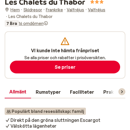
Les Chalets du Thabor
Hem
Skidresor
Frankrike
Valfréjus
Valfréjus
Les Chalets du Thabor
7 Bra
16 omdömen
Vi kunde inte hämta frånpriset
Se alla priser och rabatter i prisöversikten.
Se priser
Allmänt
Rumstyper
Faciliteter
Praktisk in
Populärt bland resesällskap: familj
Direkt på den gröna sluttningen Escargot
Välskötta lägenheter