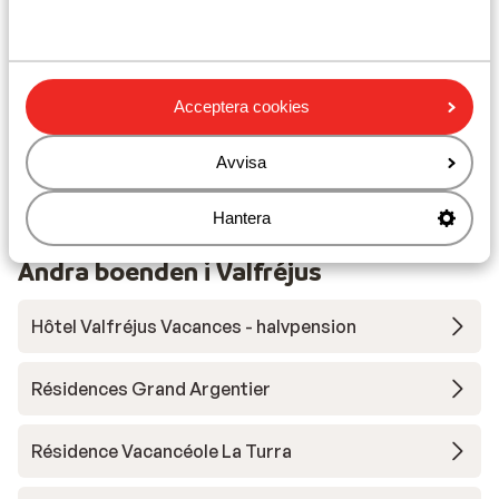
Liftkort/Utrustning/Skidskola
Liftkort
Acceptera cookies
Skidskola
Avvisa
Utrustning
Hantera
Andra boenden i Valfréjus
Hôtel Valfréjus Vacances - halvpension
Résidences Grand Argentier
Résidence Vacancéole La Turra