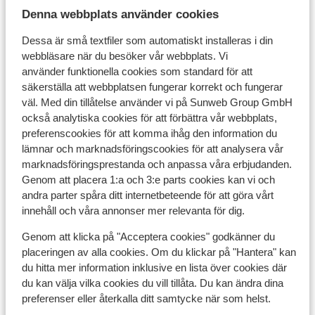
Visa alla 16 omdömen
Denna webbplats använder cookies
Läge
Dessa är små textfiler som automatiskt installeras i din
webbläsare när du besöker vår webbplats. Vi
använder funktionella cookies som standard för att
säkerställa att webbplatsen fungerar korrekt och fungerar
väl. Med din tillåtelse använder vi på Sunweb Group GmbH
Visa på karta
också analytiska cookies för att förbättra vår webbplats,
preferenscookies för att komma ihåg den information du
lämnar och marknadsföringscookies för att analysera vår
marknadsföringsprestanda och anpassa våra erbjudanden.
Genom att placera 1:a och 3:e parts cookies kan vi och
andra parter spåra ditt internetbeteende för att göra vårt
I området
innehåll och våra annonser mer relevanta för dig.
Boenden har olika inredning/ägare
Avstånd till centrum: ca 100 m
Genom att klicka på "Acceptera cookies" godkänner du
Avstånd till pist ca 0 m
placeringen av alla cookies. Om du klickar på "Hantera" kan
Avstånd till skidlift ca 100 m
du hitta mer information inklusive en lista över cookies där
du kan välja vilka cookies du vill tillåta. Du kan ändra dina
Närmaste kiosk ca 100 m
preferenser eller återkalla ditt samtycke när som helst.