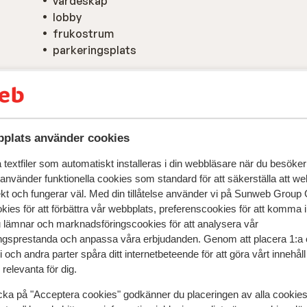
värdeskåp
lobby
frukostrum
parkeringsplats
plats använder cookies
textfiler som automatiskt installeras i din webbläsare när du besöker
 använder funktionella cookies som standard för att säkerställa att w
ekt och fungerar väl. Med din tillåtelse använder vi på Sunweb Gro
kies för att förbättra vår webbplats, preferenscookies för att komma 
speglar deras upplevelser av vår produkt.
Mer om recensio
u lämnar och marknadsföringscookies för att analysera vår
gsprestanda och anpassa våra erbjudanden. Genom att placera 1:a 
 och andra parter spåra ditt internetbeteende för att göra vårt innehål
Mest bokad av p
relevanta för dig.
 2026
Fantastisk
29 dec.
9.0
cka på "Acceptera cookies" godkänner du placeringen av alla cookie
Hotel was in orde. Vriendelijke uitbaters en zeer g
Hotel was in orde. Vriendelijke uitbaters en zeer g