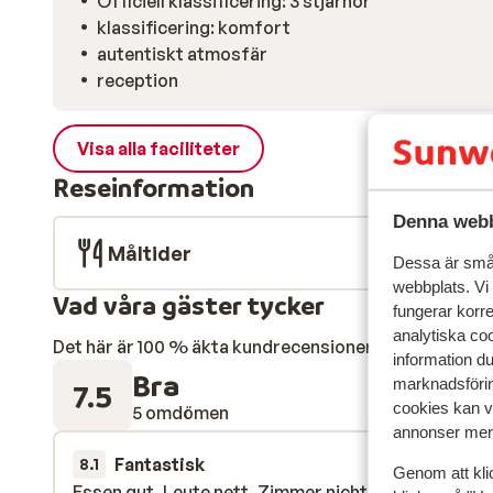
Officiell klassificering: 3 stjärnor
klassificering: komfort
autentiskt atmosfär
reception
Visa alla faciliteter
Reseinformation
Denna webb
Måltider
Dessa är små 
webbplats. Vi
Vad våra gäster tycker
fungerar korr
analytiska coo
Det här är 100 % äkta kundrecensioner som verkligen 
information d
Bra
marknadsförin
7.5
cookies kan vi
5 omdömen
annonser mer 
Fantastisk
1 jan.
8.1
Genom att kli
Essen gut, Leute nett, Zimmer nicht ganz
Essen gut, Leute nett, Zimmer nicht ganz