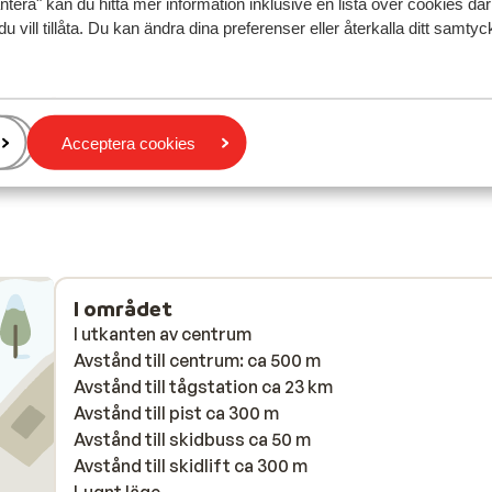
ntera" kan du hitta mer information inklusive en lista över cookies där
0°C
0°C
keuken. Hadden halfpension geboekt en kregen ie
keuken. Hadden halfpension geboekt en kregen ie
du vill tillåta. Du kan ändra dina preferenser eller återkalla ditt samt
te
te
avonden een 4-gangen menu dat zeer gevarieerd w
avonden een 4-gangen menu dat zeer gevarieerd w
zeer lekker, zeer verzorgd en ruim voldoende. Kam
zeer lekker, zeer verzorgd en ruim voldoende. Kam
waren iets aan de kleinere kant.
waren iets aan de kleinere kant.
Översätt till svenska
Acceptera cookies
Bruno Malfait
Familj
I området
I utkanten av centrum
Avstånd till centrum: ca 500 m
Avstånd till tågstation ca 23 km
Avstånd till pist ca 300 m
Avstånd till skidbuss ca 50 m
Avstånd till skidlift ca 300 m