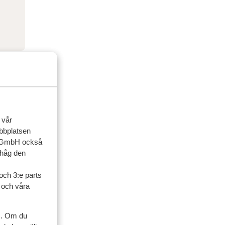
 vår
ebbplatsen
up GmbH också
ihåg den
ner
och 3:e parts
l och våra
artner
 2025
s. Om du
oed
oed