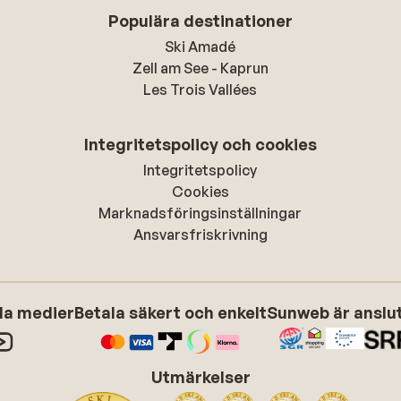
Populära destinationer
Ski Amadé
Zell am See - Kaprun
Les Trois Vallées
Integritetspolicy och cookies
Integritetspolicy
Cookies
Marknadsföringsinställningar
Ansvarsfriskrivning
ala medier
Betala säkert och enkelt
Sunweb är anslute
Utmärkelser