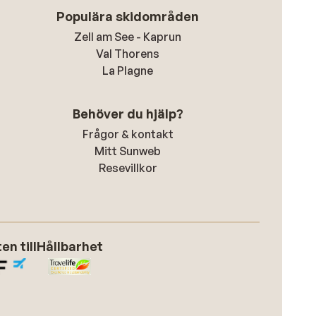
Populära skidområden
Zell am See - Kaprun
Val Thorens
La Plagne
Behöver du hjälp?
Frågor & kontakt
Mitt Sunweb
Resevillkor
n till
Hållbarhet