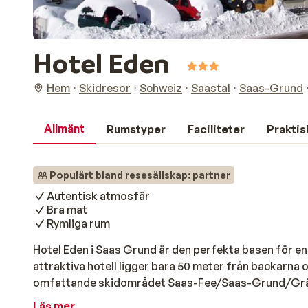
Hotel Eden
Hem
Skidresor
Schweiz
Saastal
Saas-Grund
Allmänt
Rumstyper
Faciliteter
Praktis
Populärt bland resesällskap: partner
Autentisk atmosfär
Bra mat
Rymliga rum
Hotel Eden i Saas Grund är den perfekta basen för e
attraktiva hotell ligger bara 50 meter från backarna oc
omfattande skidområdet Saas-Fee/Saas-Grund/Gräche
har eget badrum. I restaurangen kan du njuta av en u
Läs mer