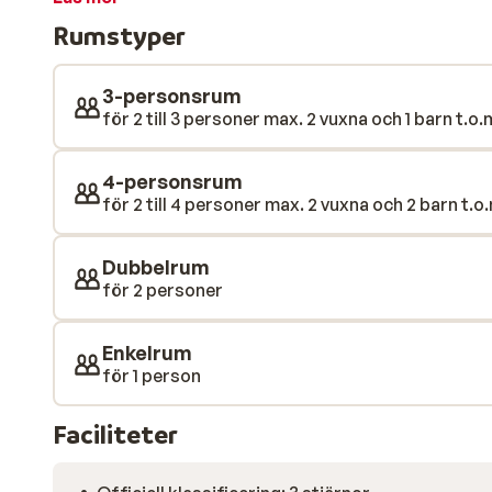
en mysig bar, där du kan njuta av en välförtjänt drink 
Rumstyper
3-personsrum
för 2 till 3 personer max. 2 vuxna och 1 barn t.o.m
4-personsrum
för 2 till 4 personer max. 2 vuxna och 2 barn t.o.
Dubbelrum
för 2 personer
Enkelrum
för 1 person
Faciliteter