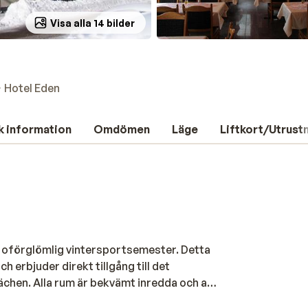
Visa alla 14 bilder
Hotel Eden
k information
Omdömen
Läge
Liftkort/Utrust
n oförglömlig vintersportsemester. Detta
h erbjuder direkt tillgång till det
n. Alla rum är bekvämt inredda och alla
tsökt frukost och middag. Hotellet har även