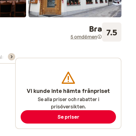
Bra
7.5
5 omdömen
ning/Skidskola
Vi kunde inte hämta frånpriset
Se alla priser och rabatter i
prisöversikten.
Se priser