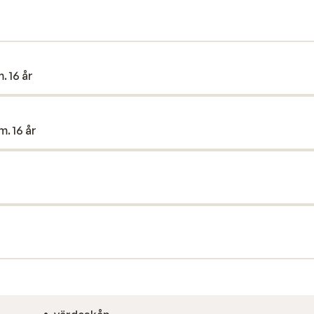
efter en intensiv dag i backen.
. 16 år
m. 16 år