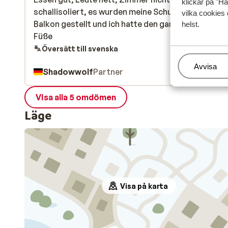
klickar på "Ha
schallisoliert, es wurden meine Schuhe auf den -2
schallisoliert, es wurden meine Schuhe auf den -2
vilka cookies 
Balkon gestellt und ich hatte den ganzen Abend kal
Balkon gestellt und ich hatte den ganzen Abend kal
helst.
Füße
Füße
Översätt till svenska
Hantera
Avvisa
Shadowwolf
Partner
Visa alla 5 omdömen
Läge
Visa på karta