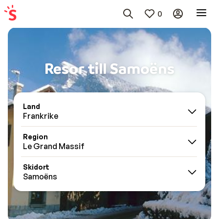
0
Resor till Samoëns
Land
Frankrike
Region
Le Grand Massif
Skidort
Samoëns