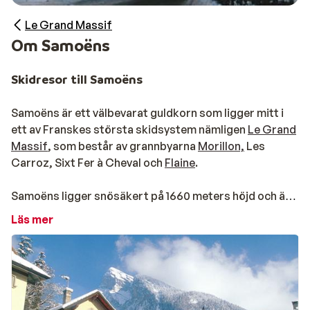
Le Grand Massif
Om Samoëns
Skidresor till Samoëns
Samoëns är ett välbevarat guldkorn som ligger mitt i
ett av Franskes största skidsystem nämligen
Le Grand
Massif
, som består av grannbyarna
Morillon,
Les
Carroz, Sixt Fer à Cheval och
Flaine
.
Samoëns ligger snösäkert på 1660 meters höjd och är
en perfekt utgångspunkt till Le Grand Massif som
Läs mer
totalt bjuder på 265 km pist. Skidåkningen sträcker sig
upp till 2500 meter vilket gör att området är snösäkert
genom hela säsongen. Hit kommer många
skidentusiaster och barnfamiljer som vill njuta av
skidåkning i världsklass. Här finns någonting för alla.