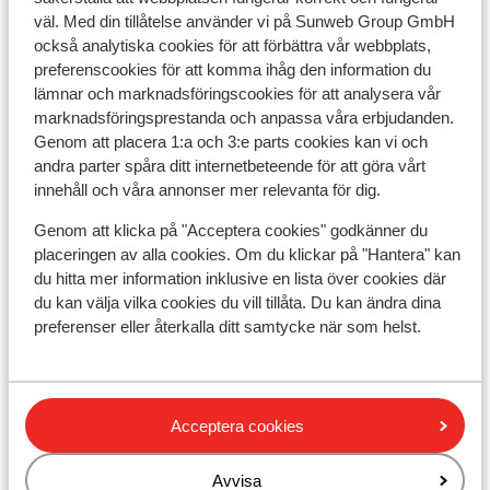
väl. Med din tillåtelse använder vi på Sunweb Group GmbH
också analytiska cookies för att förbättra vår webbplats,
preferenscookies för att komma ihåg den information du
lämnar och marknadsföringscookies för att analysera vår
marknadsföringsprestanda och anpassa våra erbjudanden.
Genom att placera 1:a och 3:e parts cookies kan vi och
andra parter spåra ditt internetbeteende för att göra vårt
innehåll och våra annonser mer relevanta för dig.
Genom att klicka på "Acceptera cookies" godkänner du
placeringen av alla cookies. Om du klickar på "Hantera" kan
Fantastisk
9.3
du hitta mer information inklusive en lista över cookies där
Résidence MGM Alexane
Ré
du kan välja vilka cookies du vill tillåta. Du kan ändra dina
Vi
Samoëns
Le Grand Massif
Frankrike
preferenser eller återkalla ditt samtycke när som helst.
Sam
Wellness
Privat skidbuss
B
Stora, lyxiga lägenheter
U
F
Acceptera cookies
pris per person från
Lör 3 Apr. - Lör 10 Apr.
Lör
8 478:-
Inga måltider
2
person
Inga
Avvisa