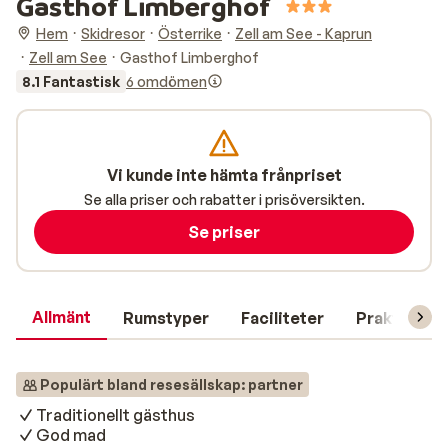
Gasthof Limberghof
Hem
Skidresor
Österrike
Zell am See - Kaprun
Zell am See
Gasthof Limberghof
8.1 Fantastisk
6 omdömen
Vi kunde inte hämta frånpriset
Se alla priser och rabatter i prisöversikten.
Se priser
Allmänt
Rumstyper
Faciliteter
Praktisk in
Populärt bland resesällskap: partner
Traditionellt gästhus
God mad