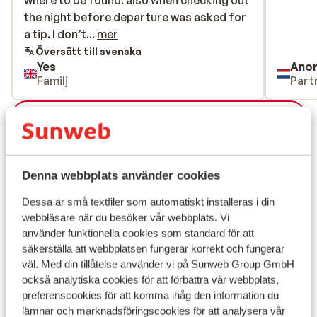
where to be found. also when checking out
where to be found. also when checking out
the night before departure was asked for
the night before departure was asked for
a tip. I don’t like this when people ask for
a tip. I don’t...
mer
tips.
Översätt till svenska
Yes
Ano
Familj
Part
Visa alla 6 omdömen
Läge
Denna webbplats använder cookies
Dessa är små textfiler som automatiskt installeras i din
webbläsare när du besöker vår webbplats. Vi
Visa på karta
använder funktionella cookies som standard för att
säkerställa att webbplatsen fungerar korrekt och fungerar
väl. Med din tillåtelse använder vi på Sunweb Group GmbH
också analytiska cookies för att förbättra vår webbplats,
preferenscookies för att komma ihåg den information du
I området
lämnar och marknadsföringscookies för att analysera vår