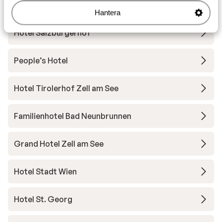
Andra boenden i Zell am See - Kaprun
Hantera
Hotel Salzburgerhof
People’s Hotel
Hotel Tirolerhof Zell am See
Familienhotel Bad Neunbrunnen
Grand Hotel Zell am See
Hotel Stadt Wien
Hotel St. Georg