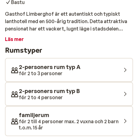
Bastu
Gasthof Limberghof är ett autentiskt och typiskt
lanthotell med en 500-årig tradition. Detta attraktiva
pensionat har ett vackert, lugnt läge i stadsdelen
Schüttdorf och är känt för sina utmärkta hemlagade
Läs mer
rätter och mysiga atmosfär. Rummen på detta vackra
Rumstyper
värdshus är inredda i traditionell stil, med
bondgårdsmöbler och har eget badrum. Skidliften och
Zell am Sees centrum ligger 3 kilometer bort,
2-personers rum typ A
skidbussen som tar dig dit på några minuter stannar
för 2 to 3 personer
100 meter från pensionatet. På morgonen på Gasthof
Limbergerhof väntar en utsökt frukost med tyrolska
2-personers rum typ B
produkter på dig och på kvällen kan du njuta av läckra
för 2 to 4 personer
rätter, originella Pinzgauer-specialiteter och lokala
jordbruksprodukter i den nostalgiskt inredda
familjerum
restaurangen.
för 2 till 4 personer max. 2 vuxna och 2 barn
t.o.m. 15 år