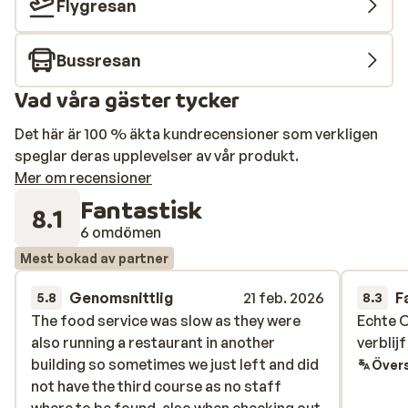
Flygresan
Bussresan
Vad våra gäster tycker
Det här är 100 % äkta kundrecensioner som verkligen
speglar deras upplevelser av vår produkt.
Mer om recensioner
Fantastisk
8.1
6 omdömen
Mest bokad av partner
Genomsnittlig
21 feb. 2026
F
5.8
8.3
The food service was slow as they were
The food service was slow as they were
Echte O
Echte O
also running a restaurant in another
also running a restaurant in another
verblij
verblij
building so sometimes we just left and did
building so sometimes we just left and did
Övers
not have the third course as no staff
not have the third course as no staff