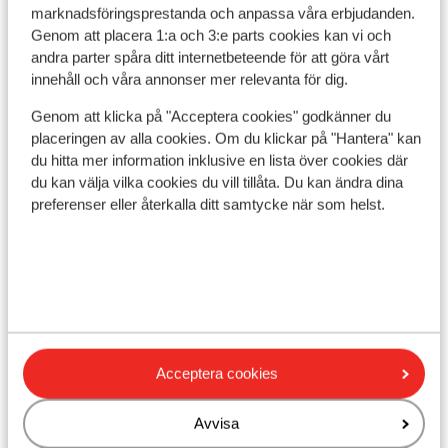
Avstånd till centrum: ca 3 km
marknadsföringsprestanda och anpassa våra erbjudanden.
Avstånd till flygplats Salzburg ca 80 km
Genom att placera 1:a och 3:e parts cookies kan vi och
Avstånd till tågstation ca 3 km
andra parter spåra ditt internetbeteende för att göra vårt
innehåll och våra annonser mer relevanta för dig.
Avstånd till längdåkningsspår ca 100 m
Avstånd till skidbuss ca 100 m
Genom att klicka på "Acceptera cookies" godkänner du
Avstånd till skidlift ca 800 m
placeringen av alla cookies. Om du klickar på "Hantera" kan
Närmaste butiker ca 1 km
du hitta mer information inklusive en lista över cookies där
Närmaste kiosk ca 1 km
du kan välja vilka cookies du vill tillåta. Du kan ändra dina
preferenser eller återkalla ditt samtycke när som helst.
Liftkort/Utrustning/Skidskola
Liftkort
Skidskola
Acceptera cookies
Utrustning
Avvisa