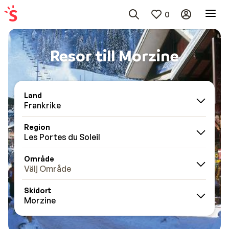
0
Resor till Morzine
Land
Frankrike
Region
Les Portes du Soleil
Område
Välj Område
Skidort
Morzine