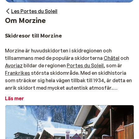
Les Portes du Soleil
Om Morzine
Skidresor till Morzine
Morzine är huvudskidorten i skidregionen och
tillsammans med de populära skidorterna
Châtel
och
Avoriaz
bildar de regionen
Portes du Soleil
, som är
Frankrikes
största skidområde. Med en skidhistoria
som sträcker sig hela vägen tillbak till 1934, är detta en
anrik skidort med mycket autentisk atmosfär.
Läs mer
Stora och familjevänliga Morzine
Från Morzine kan man ta liften rakt upp i Portes du
Soleils skidområde och njuta av det stora
skidsystemet som erbjuder hela 600 km varierande