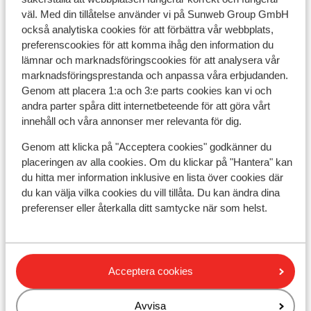
Populära boenden
väl. Med din tillåtelse använder vi på Sunweb Group GmbH
också analytiska cookies för att förbättra vår webbplats,
preferenscookies för att komma ihåg den information du
lämnar och marknadsföringscookies för att analysera vår
marknadsföringsprestanda och anpassa våra erbjudanden.
Genom att placera 1:a och 3:e parts cookies kan vi och
andra parter spåra ditt internetbeteende för att göra vårt
innehåll och våra annonser mer relevanta för dig.
Genom att klicka på "Acceptera cookies" godkänner du
placeringen av alla cookies. Om du klickar på "Hantera" kan
du hitta mer information inklusive en lista över cookies där
du kan välja vilka cookies du vill tillåta. Du kan ändra dina
preferenser eller återkalla ditt samtycke när som helst.
Fantastisk
8.8
Hotel Club Le Crêt -
Ho
halvpension
Mor
Acceptera cookies
Morzine
Les Portes du Soleil
Frankrike
B
S
Halv- och helpension kan bokas
Avvisa