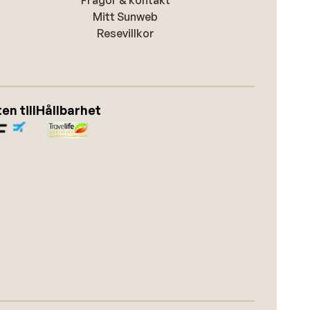
Frågor & kontakt
Mitt Sunweb
Resevillkor
n till
Hållbarhet