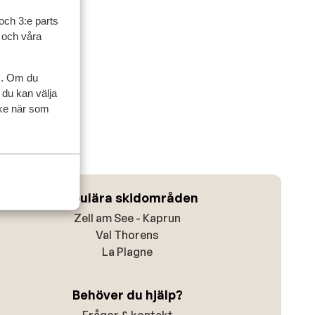
och 3:e parts
l och våra
s. Om du
 du kan välja
ycke när som
Populära skidområden
Zell am See - Kaprun
Val Thorens
La Plagne
Behöver du hjälp?