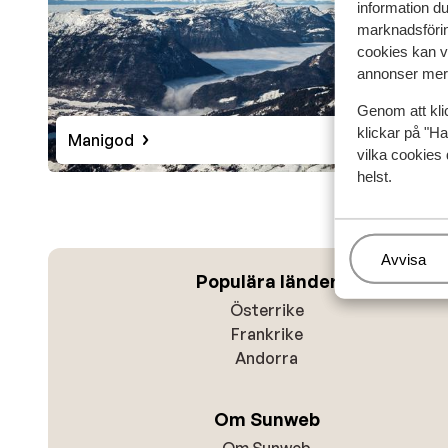
information d
att avsluta dagen med stil.
marknadsförin
cookies kan vi
annonser mer 
Genom att kli
klickar på "Ha
Manigod
vilka cookies 
helst.
Hantera
Avvisa
Populära länder
Österrike
Frankrike
Andorra
Om Sunweb