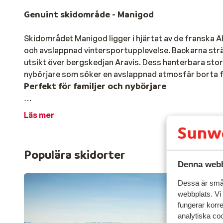
Genuint skidområde - Manigod
Skidområdet Manigod ligger i hjärtat av de franska A
och avslappnad vintersportupplevelse. Backarna sträcke
utsikt över bergskedjan Aravis. Dess hanterbara storl
nybörjare som söker en avslappnad atmosfär borta 
Perfekt för familjer och nybörjare
Med cirka 25 kilometer pister uppdelade i gröna, blå
Läs mer
prisvärd. Moderna skidliftar säkerställer ett smidigt 
kan öva sina första svängar i säkra övningsområden s
backe för kvällsåkning, så att du kan även njuta av s
Populära skidorter
Anslutet till La Clusaz
Denna webb
En av Manigods största tillgångar är dess anslutning ti
Dessa är små 
över 130 kilometer pister, vilket säkerställer att äv
webbplats. Vi
fungerar korr
Förutom skidåkning erbjuder Manigod många andra vi
analytiska coo
De mysiga bergsrestaurangerna längs backarna servera