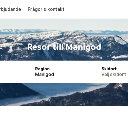
erbjudande
Frågor & kontakt
Resor till Manigod
Region
Skidort
Manigod
Välj skidort