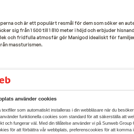
lperna och är ett populärt resmål för dem som söker en aut
r sig från 1 500 till 1 810 meter i höjd och erbjuder hisnan
ek och fridfulla atmosfär gör Manigod idealiskt för familje
från massturismen.
 och några röda nedfarter är Manigod välorganiserad och
flyt, medan ESF-skidskolan erbjuder lektioner för alla åldrar
om La Croix Fry eller Merdassier. Det finns också en upplys
Resor till Manigod
nön även efter solnedgången.
plats använder cookies
ll skidområdet La Clusaz. Ett enda liftkort ger dig tillgång t
textfiler som automatiskt installeras i din webbläsare när du besöker
en avancerade skidåkare kommer att hitta gott om utmaningar
 använder funktionella cookies som standard för att säkerställa att w
ekt och fungerar väl. Med din tillåtelse använder vi på Sunweb Gro
nteraktiviteter, som längdskidåkning, snöskor och pulkaåk
kies för att förbättra vår webbplats, preferenscookies för att komma 
r lokala specialiteter som tartiflette och raclette, perfek