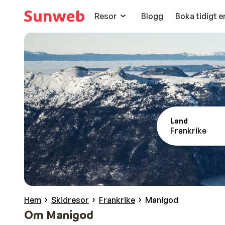
Resor
Blogg
Boka tidigt 
Land
Frankrike
Hem
Skidresor
Frankrike
Manigod
Om Manigod