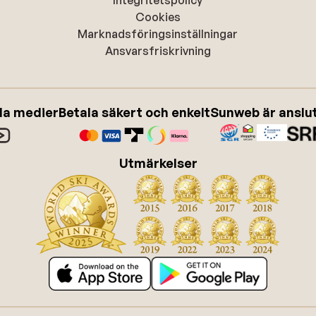
Integritetspolicy
Cookies
Marknadsföringsinställningar
Ansvarsfriskrivning
ala medier
Betala säkert och enkelt
Sunweb är anslute
Utmärkelser