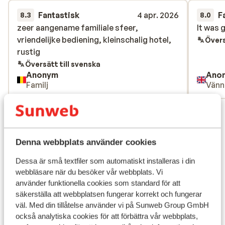
Fantastisk
4 apr. 2026
F
8.3
8.0
zeer aangename familiale sfeer,
zeer aangename familiale sfeer,
It was 
It was 
vriendelijke bediening, kleinschalig hotel,
vriendelijke bediening, kleinschalig hotel,
Övers
rustig
rustig
Översätt till svenska
Anonym
Ano
Familj
Vänn
Visa alla 50 omdömen
Läge
Denna webbplats använder cookies
Dessa är små textfiler som automatiskt installeras i din
webbläsare när du besöker vår webbplats. Vi
använder funktionella cookies som standard för att
Visa på karta
säkerställa att webbplatsen fungerar korrekt och fungerar
väl. Med din tillåtelse använder vi på Sunweb Group GmbH
också analytiska cookies för att förbättra vår webbplats,