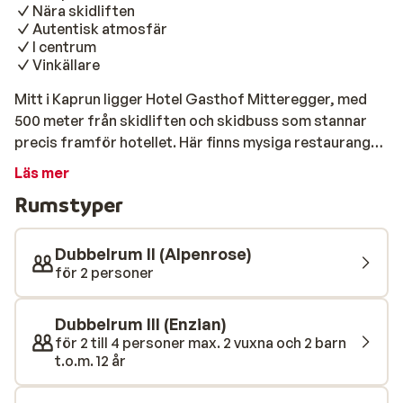
Nära skidliften
Autentisk atmosfär
I centrum
Vinkällare
Mitt i Kaprun ligger Hotel Gasthof Mitteregger, med
500 meter från skidliften och skidbuss som stannar
precis framför hotellet. Här finns mysiga restauranger,
barer, affärer och en skridskobana. Efter en dags
Läs mer
skidåkning kan du koppla av i hotellets bastu, en vanlig
Rumstyper
och en infraröd. Du kan också njuta av en drink eller ett
glas vin från vinkällaren i hotellets bar. Hotel Gasthof
Mitteregger har en lång historia och autentisk
Dubbelrum II (Alpenrose)
atmosfär som speciellt känns av i de mysiga
för 2 personer
sovrummen. Vistelsen inkluderar halvpension vilket
innebär att frukost och middag ingår i priset. Vi
Dubbelrum III (Enzian)
rekommenderar Hotel Gasthof Mitteregger särskilt
för 2 till 4 personer max. 2 vuxna och 2 barn
för familjer och par som vill bo centralt på sin
t.o.m. 12 år
skidsemester.