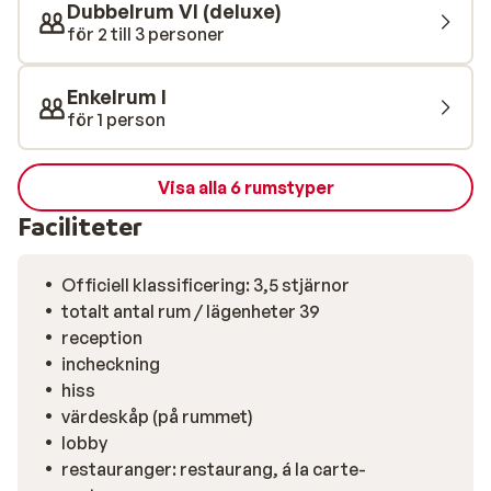
Dubbelrum VI (deluxe)
för 2 till 3 personer
Enkelrum I
för 1 person
Visa alla 6 rumstyper
Faciliteter
Officiell klassificering: 3,5 stjärnor
totalt antal rum / lägenheter 39
reception
incheckning
hiss
värdeskåp (på rummet)
lobby
restauranger: restaurang, á la carte-