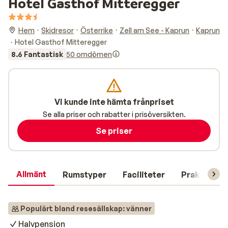
Hotel Gasthof Mitteregger
Hem
Skidresor
Österrike
Zell am See - Kaprun
Kaprun
Hotel Gasthof Mitteregger
8.6 Fantastisk
50 omdömen
Vi kunde inte hämta frånpriset
Se alla priser och rabatter i prisöversikten.
Se priser
Allmänt
Rumstyper
Faciliteter
Praktisk in
Populärt bland resesällskap: vänner
Halvpension