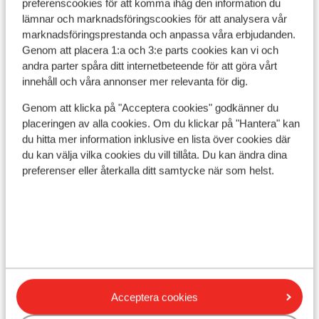
preferenscookies för att komma ihåg den information du
lämnar och marknadsföringscookies för att analysera vår
I området
marknadsföringsprestanda och anpassa våra erbjudanden.
Avstånd till centrum: ca 300 m
Genom att placera 1:a och 3:e parts cookies kan vi och
Avstånd till flygplats ca 183 km
andra parter spåra ditt internetbeteende för att göra vårt
Avstånd till tågstation ca 7 km
innehåll och våra annonser mer relevanta för dig.
Avstånd till pist ca 200 m
Genom att klicka på "Acceptera cookies" godkänner du
Avstånd till längdåkningsspår ca 50 m
placeringen av alla cookies. Om du klickar på "Hantera" kan
Skidbuss i direktanslutning till hotellet
du hitta mer information inklusive en lista över cookies där
Avstånd till skidlift ca 500 m
du kan välja vilka cookies du vill tillåta. Du kan ändra dina
Närmaste kiosk ca 200 m
preferenser eller återkalla ditt samtycke när som helst.
Närmaste restaurang ca 400 m
Liftkort/Utrustning/Skidskola
Liftkort
Skidskola
Acceptera cookies