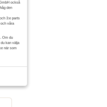
up GmbH också
ihåg den
ner
och 3:e parts
l och våra
vänner
s. Om du
 2025
 du kan välja
ycke när som