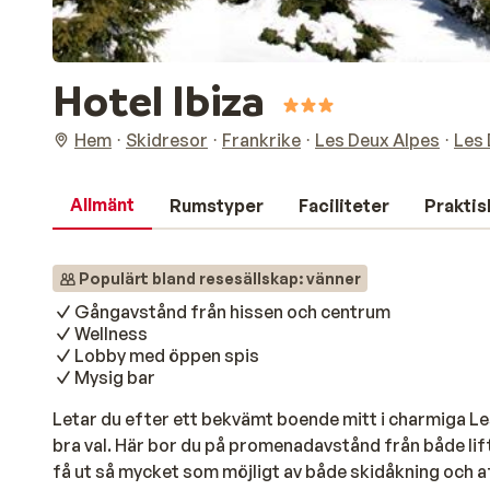
Hotel Ibiza
Hem
Skidresor
Frankrike
Les Deux Alpes
Les 
Allmänt
Rumstyper
Faciliteter
Praktis
Populärt bland resesällskap: vänner
Gångavstånd från hissen och centrum
Wellness
Lobby med öppen spis
Mysig bar
Letar du efter ett bekvämt boende mitt i charmiga Les
bra val. Här bor du på promenadavstånd från både lift
få ut så mycket som möjligt av både skidåkning och a