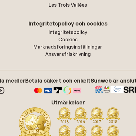
Les Trois Vallées
Integritetspolicy och cookies
Integritetspolicy
Cookies
Marknadsföringsinställningar
Ansvarsfriskrivning
ala medier
Betala säkert och enkelt
Sunweb är anslute
Utmärkelser