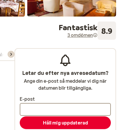
Fantastisk
8.9
3 omdömen
ning/Skidskola
Letar du efter nya avresedatum?
Ange din e-post så meddelar vi dig när
datumen blir tillgängliga.
E-post
Håll mig uppdaterad