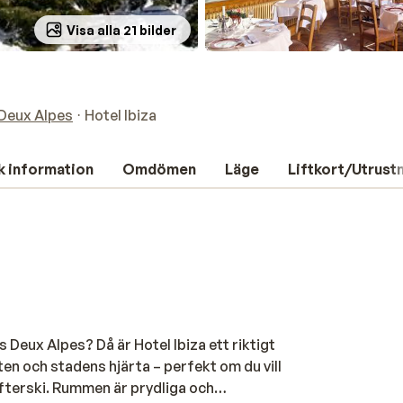
Visa alla 21 bilder
Deux Alpes
Hotel Ibiza
k information
Omdömen
Läge
Liftkort/Utrust
 Deux Alpes? Då är Hotel Ibiza ett riktigt
en och stadens hjärta – perfekt om du vill
fterski. Rummen är prydliga och