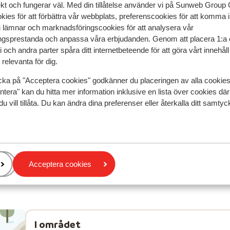
ekt och fungerar väl. Med din tillåtelse använder vi på Sunweb Gro
kies för att förbättra vår webbplats, preferenscookies för att komma 
u lämnar och marknadsföringscookies för att analysera vår
speglar deras upplevelser av vår produkt.
Mer om recensio
gsprestanda och anpassa våra erbjudanden. Genom att placera 1:a 
 och andra parter spåra ditt internetbeteende för att göra vårt innehål
relevanta för dig.
Mest bokad av 
cka på "Acceptera cookies" godkänner du placeringen av alla cookie
 2025
Fantastisk
4 apr.
9.3
ntera" kan du hitta mer information inklusive en lista över cookies där
du vill tillåta. Du kan ändra dina preferenser eller återkalla ditt samt
comfortabel
comfortabel
 en
 en
Översätt till svenska
Anna
Ensam förälder
Acceptera cookies
I området