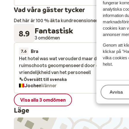
fungerar korr
Vad våra gäster tycker
analytiska coo
information d
Det här är 100 % äkta kundrecensioner som verkligen 
marknadsförin
Fantastisk
cookies kan vi
8.9
annonser mer 
3 omdömen
Genom att kli
Bra
5 apr.
7.6
klickar på "Ha
vilka cookies 
Het hotel was wat verouderd maar dit werd
Het hotel was wat verouderd maar dit werd
helst.
ruimschoots gecompenseerd door de gastvrijheid
ruimschoots gecompenseerd door de gastvrijheid
vriendelijkheid van het personeel!
vriendelijkheid van het personeel!
Översätt till svenska
Jochen
Vänner
Hantera
Avvisa
Visa alla 3 omdömen
Läge