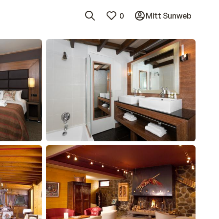
0
Mitt Sunweb