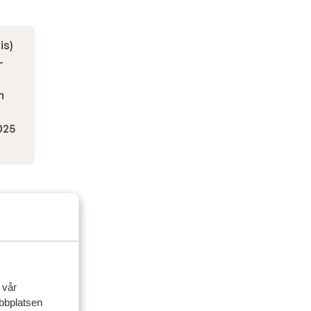
is)
-
n
2025
 vår
ebbplatsen