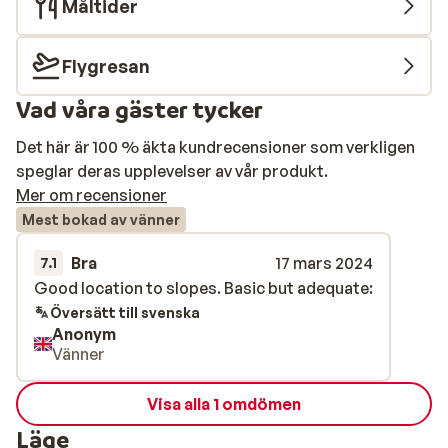
Måltider
Flygresan
Vad våra gäster tycker
Det här är 100 % äkta kundrecensioner som verkligen
speglar deras upplevelser av vår produkt.
Mer om recensioner
Mest bokad av vänner
Bra
17 mars 2024
7.1
Good location to slopes. Basic but adequate:
Good location to slopes. Basic but adequate:
Översätt till svenska
Anonym
Vänner
Visa alla 1 omdömen
Läge