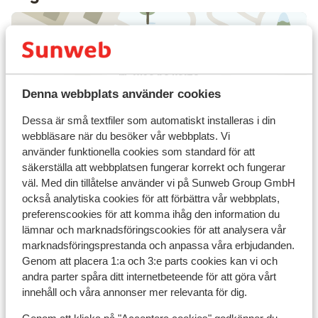
Visa på karta
Denna webbplats använder cookies
Dessa är små textfiler som automatiskt installeras i din
webbläsare när du besöker vår webbplats. Vi
använder funktionella cookies som standard för att
I området
säkerställa att webbplatsen fungerar korrekt och fungerar
I centrum
väl. Med din tillåtelse använder vi på Sunweb Group GmbH
Avstånd till flygplats ca 200 km
också analytiska cookies för att förbättra vår webbplats,
Avstånd till skidlift ca 100 m
preferenscookies för att komma ihåg den information du
Närmaste butiker ca 200 m
lämnar och marknadsföringscookies för att analysera vår
Närmaste kiosk ca 200 m
marknadsföringsprestanda och anpassa våra erbjudanden.
Genom att placera 1:a och 3:e parts cookies kan vi och
Närmaste restaurang ca 200 m
andra parter spåra ditt internetbeteende för att göra vårt
Liftkort/Utrustning/Skidskola
innehåll och våra annonser mer relevanta för dig.