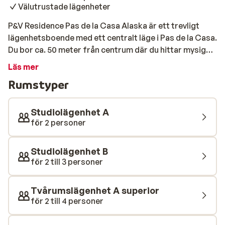
Välutrustade lägenheter
P&V Residence Pas de la Casa Alaska är ett trevligt
lägenhetsboende med ett centralt läge i Pas de la Casa.
Du bor ca. 50 meter från centrum där du hittar mysiga
barer, affärer och restauranger. Lägenheterna är fint
Läs mer
inredda och utrustade med alla moderna
Rumstyper
bekvämligheter. Den första pisten och skidliften hittar
du redan 100 meter bort.
Studiolägenhet A
för 2 personer
Studiolägenhet B
för 2 till 3 personer
Tvårumslägenhet A superior
för 2 till 4 personer