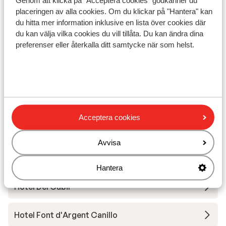
Genom att klicka på "Acceptera cookies" godkänner du
Liftkort
placeringen av alla cookies. Om du klickar på "Hantera" kan
du hitta mer information inklusive en lista över cookies där
du kan välja vilka cookies du vill tillåta. Du kan ändra dina
Skidskola
preferenser eller återkalla ditt samtycke när som helst.
Utrustning
Andra boenden i Grandvalira
Acceptera cookies
Lodge Park Hotel
Avvisa
Hotel Cristina
Hantera
Hotel Del Cubil
Hotel Font d'Argent Canillo