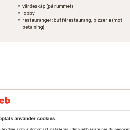
värdeskåp (på rummet)
lobby
restauranger: bufférestaurang, pizzeria (mot
betalning)
plats använder cookies
textfiler som automatiskt installeras i din webbläsare när du besöker