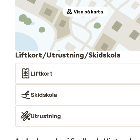
Visa på karta
Liftkort/Utrustning/Skidskola
Liftkort
Skidskola
Utrustning