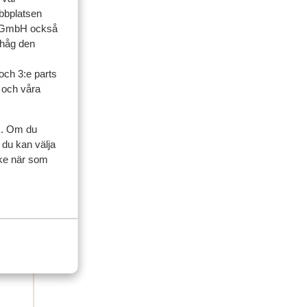
ebbplatsen
up GmbH också
ner
ihåg den
och 3:e parts
vänner
l och våra
2026
oms
oms
s. Om du
 du kan välja
ycke när som