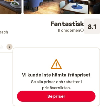
Fantastisk
8.1
11 omdömen
bach
ning/Skidskola
Vi kunde inte hämta frånpriset
Se alla priser och rabatter i
prisöversikten.
Se priser