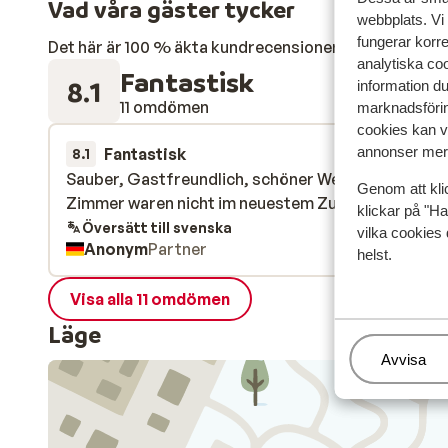
Vad våra gäster tycker
webbplats. Vi
fungerar korr
Det här är 100 % äkta kundrecensioner som verkligen 
analytiska coo
Fantastisk
8.1
information d
11 omdömen
marknadsförin
cookies kan vi
annonser mer 
Fantastisk
22 mars 
8.1
Sauber, Gastfreundlich, schöner Wellnessbereich.
Sauber, Gastfreundlich, schöner Wellnessbereich.
Genom att kli
Zimmer waren nicht im neuestem Zustand.
Zimmer waren nicht im neuestem Zustand.
klickar på "Ha
Översätt till svenska
vilka cookies 
Anonym
Partner
helst.
Visa alla 11 omdömen
Läge
Hantera
Avvisa