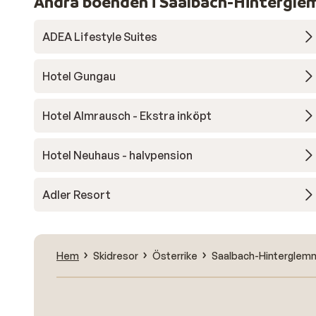
Andra boenden i Saalbach-Hintergl
ADEA Lifestyle Suites
Hotel Gungau
Hotel Almrausch - Ekstra inköpt
Hotel Neuhaus - halvpension
Adler Resort
Hem
Skidresor
Österrike
Saalbach-Hinterglem