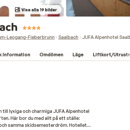
Visa alla 19 bilder
bach
mm-Leogang-Fieberbrunn
Saalbach
JUFA Alpenhotel Saal
k information
Omdömen
Läge
Liftkort/Utrust
n till lyxiga och charmiga JUFA Alpenhotel
ften. Här bor du med allt på ett ställe:
i en och samma skidsemesterdröm. Hotellet