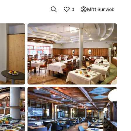
0
Mitt Sunweb