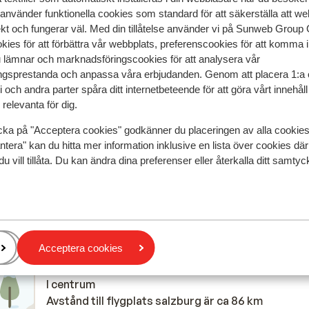
 använder funktionella cookies som standard för att säkerställa att w
ekt och fungerar väl. Med din tillåtelse använder vi på Sunweb Gro
speglar deras upplevelser av vår produkt.
Mer om recensio
kies för att förbättra vår webbplats, preferenscookies för att komma 
u lämnar och marknadsföringscookies för att analysera vår
gsprestanda och anpassa våra erbjudanden. Genom att placera 1:a 
Mest bokad av 
 och andra parter spåra ditt internetbeteende för att göra vårt innehål
relevanta för dig.
2026
Fantastisk
16 mars 
8.0
 Die
 Die
Great location, friendly hotel. Food mediocre. Ro
Great location, friendly hotel. Food mediocre. Ro
cka på "Acceptera cookies" godkänner du placeringen av alla cookie
great.
great.
ntera" kan du hitta mer information inklusive en lista över cookies där
Översätt till svenska
du vill tillåta. Du kan ändra dina preferenser eller återkalla ditt samt
Anonym
Familj
Acceptera cookies
I området
I centrum
Avstånd till flygplats salzburg är ca 86 km