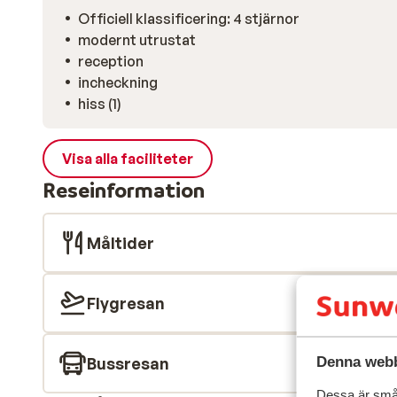
Officiell klassificering: 4 stjärnor
modernt utrustat
reception
incheckning
hiss (1)
Visa alla faciliteter
Reseinformation
Måltider
Flygresan
Denna webb
Bussresan
Dessa är små 