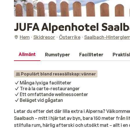
JUFA Alpenhotel Saal
Hem
Skidresor
Österrike
Saalbach-Hintergle
Allmänt
Rumstyper
Faciliteter
Praktis
Populärt bland resesällskap: vänner
Många lyxiga faciliteter
Tre à la carte-restauranger
Ett omfattande wellnesscenter
Beläget vid gågatan
Letar du efter det där lilla extra i Alperna? Välkomme
Saalbach – mitt i hjärtat av byn, bara 150 meter från li
stilfulla rum, härlig afterski och utsökt mat – allt 