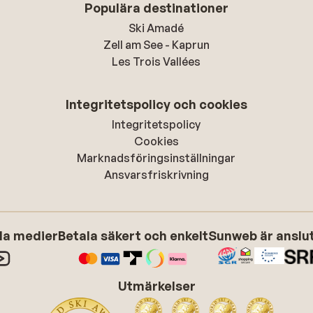
Populära destinationer
Ski Amadé
Zell am See - Kaprun
Les Trois Vallées
Integritetspolicy och cookies
Integritetspolicy
Cookies
Marknadsföringsinställningar
Ansvarsfriskrivning
ala medier
Betala säkert och enkelt
Sunweb är anslute
Utmärkelser