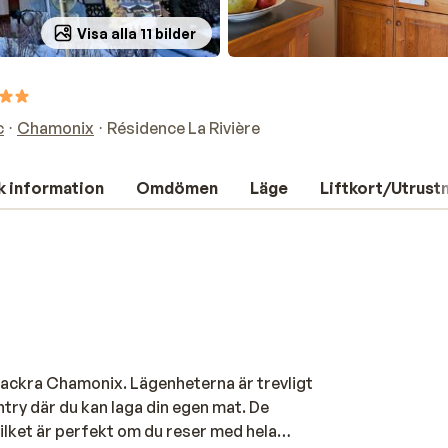
Visa alla 11 bilder
c
Chamonix
Résidence La Rivière
k information
Omdömen
Läge
Liftkort/Utrust
 vackra Chamonix. Lägenheterna är trevligt
ntry där du kan laga din egen mat. De
ilket är perfekt om du reser med hela