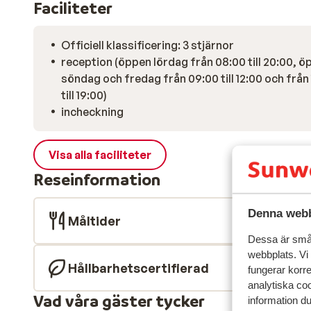
Faciliteter
Officiell klassificering: 3 stjärnor
reception (öppen lördag från 08:00 till 20:00, ö
söndag och fredag från 09:00 till 12:00 och från
till 19:00)
incheckning
Visa alla faciliteter
Reseinformation
Denna webb
Måltider
Dessa är små 
webbplats. Vi
Hållbarhetscertifierad
fungerar korr
analytiska coo
Vad våra gäster tycker
information d