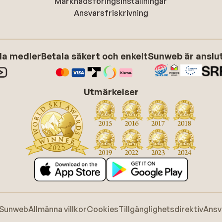
Marknadsföringsinställningar
Ansvarsfriskrivning
ala medier
Betala säkert och enkelt
Sunweb är anslute
Utmärkelser
 Sunweb
Allmänna villkor
Cookies
Tillgänglighetsdirektiv
Ansv