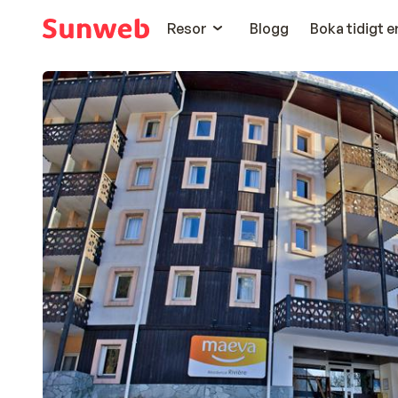
Resor
Blogg
Boka tidigt 