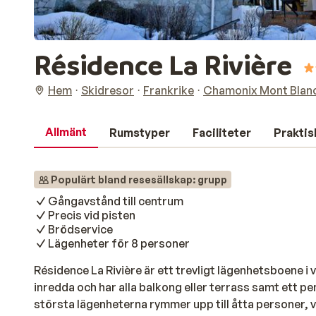
Résidence La Rivière
Hem
Skidresor
Frankrike
Chamonix Mont Blan
Allmänt
Rumstyper
Faciliteter
Praktis
Populärt bland resesällskap: grupp
Gångavstånd till centrum
Precis vid pisten
Brödservice
Lägenheter för 8 personer
Résidence La Rivière är ett trevligt lägenhetsboene i
inredda och har alla balkong eller terrass samt ett pe
största lägenheterna rymmer upp till åtta personer, v