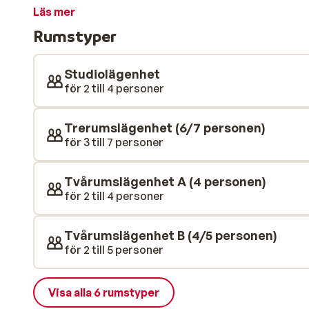
familjen eller en stor grupp vänner. Efter en fem mi
Läs mer
pittoreska centrum. Du bor också på gångavstånd frå
Rumstyper
också en gratis buss från boendet som tar dig runt o
brödservice, så att du kan vakna till nybakat bröd till
Studiolägenhet
för 2 till 4 personer
Trerumslägenhet (6/7 personen)
för 3 till 7 personer
Tvårumslägenhet A (4 personen)
för 2 till 4 personer
Tvårumslägenhet B (4/5 personen)
för 2 till 5 personer
Visa alla 6 rumstyper