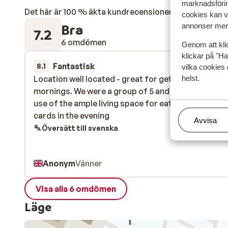
marknadsförin
Det här är 100 % äkta kundrecensioner som verkligen 
cookies kan vi
Bra
annonser mer 
7.2
6 omdömen
Genom att kli
klickar på "Ha
Fantastisk
28 mars 
8.1
vilka cookies 
helst.
Location well located - great for getting the bus in
Location well located - great for getting the bus in
mornings. We were a group of 5 and enjoyed makin
mornings. We were a group of 5 and enjoyed makin
use of the ample living space for eating and playin
use of the ample living space for eating and playin
cards in the evening
cards in the evening
Hantera
Avvisa
Översätt till svenska
Anonym
Vänner
Visa alla 6 omdömen
Läge