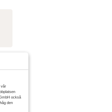
 vår
ebbplatsen
up GmbH också
ihåg den