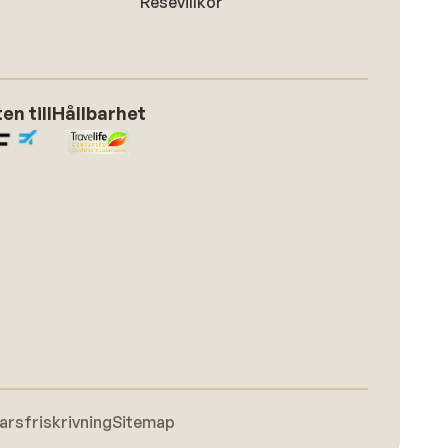
Resevillkor
n till
Hållbarhet
arsfriskrivning
Sitemap