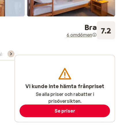
Bra
7.2
6 omdömen
ning/Skidskola
Vi kunde inte hämta frånpriset
Se alla priser och rabatter i
prisöversikten.
Se priser