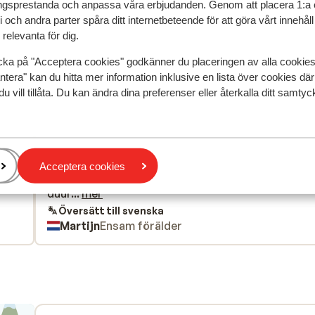
gsprestanda och anpassa våra erbjudanden. Genom att placera 1:a 
speglar deras upplevelser av vår produkt.
Mer om recensio
 och andra parter spåra ditt internetbeteende för att göra vårt innehål
relevanta för dig.
Mest bokad av
cka på "Acceptera cookies" godkänner du placeringen av alla cookie
ntera" kan du hitta mer information inklusive en lista över cookies där
2026
Bra
18 dec.
7.4
du vill tillåta. Du kan ändra dina preferenser eller återkalla ditt samt
 the
 the
Prima accommodatie met een bedbank in de living,
Prima accommodatie met een bedbank in de living,
g
g
sliep Prima voor de rest. Het stapelbed minder
sliep Prima voor de rest. Het stapelbed minder
g
g
geschikt voor volwassenen. Skibus stopt om de h
geschikt voor volwassenen. Skibus stopt om de h
ook prima en leuk/chique dorpje is op loopafstand
ook prima en leuk/chique dorpje is op loopafstand
Acceptera cookies
Alles maar dan ook alles is prijzig, zeg maar 2x zo 
Alles maar dan ook alles is prijzig, zeg maar 2x zo
als NL. Receptie regelmatig dicht is wel eens lastig.
duur...
mer
Översätt till svenska
Martijn
Ensam förälder