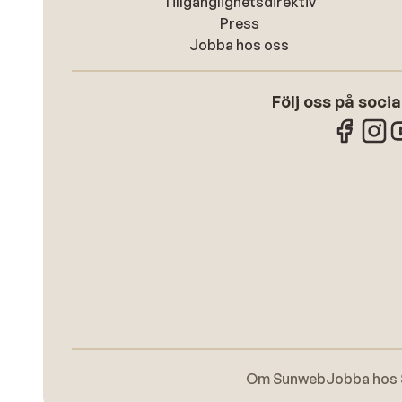
Tillgänglighetsdirektiv
Press
Jobba hos oss
Följ oss på soci
Om Sunweb
Jobba hos