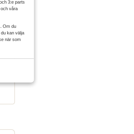
och 3:e parts
ner
l och våra
 grupp
s. Om du
 du kan välja
 2025
ycke när som
oek
oek
.
.
duur