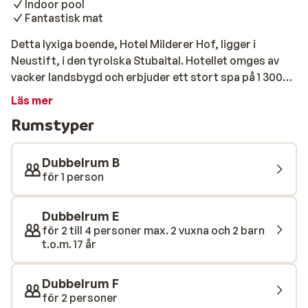
Indoor pool
Fantastisk mat
Detta lyxiga boende, Hotel Milderer Hof, ligger i
Neustift, i den tyrolska Stubaital. Hotellet omges av
vacker landsbygd och erbjuder ett stort spa på 1 300
m² samt rum med balkong och panoramautsikt över
Läs mer
bergen. Elfer gonfel ligger 2,5 km bort, och bara 5
Rumstyper
minuters promenad bort stannar skidbussen som
snabbt tar dig hit. Hotel Mildererhof erbjuder
dessutom en egen skyttelbuss till Stubai-glaciären.
Dubbelrum B
Spaet har också flera bastur och ett ångbad och
för 1 person
erbjuder ett brett utbud av skönhetsbehandlingar,
inklusive massage. Förutom ett stort spa erbjuder
Dubbelrum E
Hotel Milderer Hof även en mysig bar med en mysig
för 2 till 4 personer max. 2 vuxna och 2 barn
öppen spis och en restaurang som serverar lokala och
t.o.m. 17 år
internationella rätter. En frukostbuffé serveras varje
morgon. Halvpension inkluderar en liten lunchbuffé,
Dubbelrum F
kaffe, te och bakverk på eftermiddagen och en 5-
för 2 personer