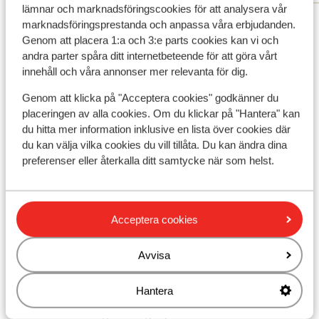
lämnar och marknadsföringscookies för att analysera vår
Visa alla 21 omdömen
marknadsföringsprestanda och anpassa våra erbjudanden.
Genom att placera 1:a och 3:e parts cookies kan vi och
Läge
andra parter spåra ditt internetbeteende för att göra vårt
innehåll och våra annonser mer relevanta för dig.
Genom att klicka på "Acceptera cookies" godkänner du
placeringen av alla cookies. Om du klickar på "Hantera" kan
Visa på karta
du hitta mer information inklusive en lista över cookies där
du kan välja vilka cookies du vill tillåta. Du kan ändra dina
preferenser eller återkalla ditt samtycke när som helst.
I området
Acceptera cookies
Avstånd till centrum: milders är ca 20 m, neustift
är ca 2 km
Avvisa
Avstånd till flygplats innsbruck är ca 27 km
Avstånd till tågstation fulpmes är ca 10 km
Hantera
Avstånd till busshållplats ca 190 m
Avstånd till längdåkningsspår milders är ca 20 m