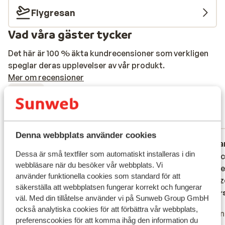
Flygresan
Vad våra gäster tycker
Det här är 100 % äkta kundrecensioner som verkligen
speglar deras upplevelser av vår produkt.
Mer om recensioner
Fantastisk
9
21 omdömen
Mest bokad av vänner
Denna webbplats använder cookies
Fantastisk
27 mars 2026
Fa
9.4
10
Dessa är små textfiler som automatiskt installeras i din
Die Zimmer waren sehr sauber. Das Essen
Die Zimmer waren sehr sauber. Das Essen
Sehr s
Sehr s
webbläsare när du besöker vår webbplats. Vi
war sehr gut und das Personal war auch
war sehr gut und das Personal war auch
Verpfle
Verpfle
använder funktionella cookies som standard för att
sehr freundlich. Insgesamt ein Top Hotel
sehr freundlich. Insgesamt ein Top Hotel
Jederze
Jederze
säkerställa att webbplatsen fungerar korrekt och fungerar
Översätt till svenska
Övers
väl. Med din tillåtelse använder vi på Sunweb Group GmbH
Anonym
Flo
också analytiska cookies för att förbättra vår webbplats,
Vänner
Vänn
preferenscookies för att komma ihåg den information du