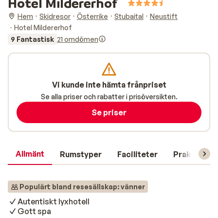
Hotel Mildererhof
Hem
Skidresor
Österrike
Stubaital
Neustift
Hotel Mildererhof
9 Fantastisk
21 omdömen
Vi kunde inte hämta frånpriset
Se alla priser och rabatter i prisöversikten.
Se priser
Allmänt
Rumstyper
Faciliteter
Praktisk in
Populärt bland resesällskap: vänner
Autentiskt lyxhotell
Gott spa