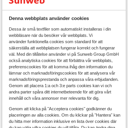
ADEA Lifestyle Suites
Denna webbplats använder cookies
Hotel Alpin Juwel
Dessa är små textfiler som automatiskt installeras i din
webbläsare när du besöker vår webbplats. Vi
använder funktionella cookies som standard för att
Hotel Kendler
säkerställa att webbplatsen fungerar korrekt och fungerar
väl. Med din tillåtelse använder vi på Sunweb Group GmbH
Hotel Gungau
också analytiska cookies för att förbättra vår webbplats,
preferenscookies för att komma ihåg den information du
lämnar och marknadsföringscookies för att analysera vår
Familien-& Gartenhotel Theresia
marknadsföringsprestanda och anpassa våra erbjudanden.
Genom att placera 1:a och 3:e parts cookies kan vi och
Hotel Almrausch
andra parter spåra ditt internetbeteende för att göra vårt
innehåll och våra annonser mer relevanta för dig.
Hotel Almrausch - Ekstra inköpt
Genom att klicka på "Acceptera cookies" godkänner du
placeringen av alla cookies. Om du klickar på "Hantera" kan
du hitta mer information inklusive en lista över cookies där
Hotel Tiroler Buam
du kan välja vilka cookies du vill tillåta. Du kan ändra dina