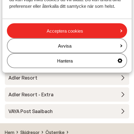
preferenser eller återkalla ditt samtycke när som helst.
Dorfhotel Glücksschmiede
Hotel Neuhaus - halvpension
Acceptera cookies
Robinson Fieberbrunn - endst vuxna
Avvisa
Hotel Bauer
Hantera
Adler Resort
Adler Resort - Extra
VAYA Post Saalbach
Hem
Skidresor
Österrike