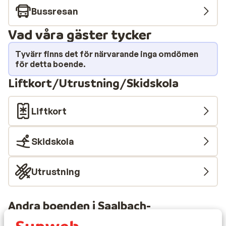
utsökt varm choklad?
Bussresan
Vad våra gäster tycker
Tyvärr finns det för närvarande inga omdömen
för detta boende.
Liftkort/Utrustning/Skidskola
Liftkort
Skidskola
Utrustning
Andra boenden i Saalbach-
Hinterglemm-Leogang-Fieberbrunn