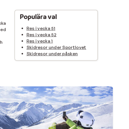
Populära val
cka
Res i vecka 51
med
Res i vecka 52
Res i vecka 1
ch
Skidresor under Sportlovet
Skidresor under påsken