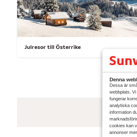
Julresor till Österrike
Denna webb
Dessa är små 
webbplats. Vi
fungerar korr
analytiska coo
information d
marknadsförin
cookies kan vi
annonser mer 