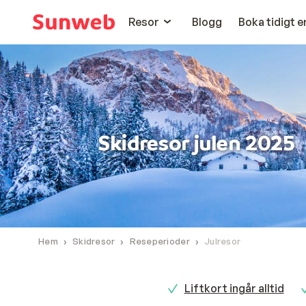
Resor
Blogg
Boka tidigt 
Skidresor julen 2025
Hem
Skidresor
Reseperioder
Julresor
Liftkort ingår alltid