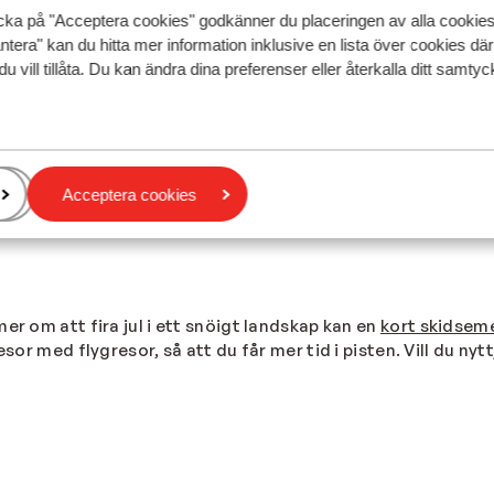
cka på "Acceptera cookies" godkänner du placeringen av alla cookie
ntera" kan du hitta mer information inklusive en lista över cookies där
du vill tillåta. Du kan ändra dina preferenser eller återkalla ditt samt
val av julskidsemestrar till populära skidområden i
Italien
,
Sc
mantisk jul med din partner så har vi garanterat en destin
och
chalet
med gott om plats för familjen att samlas för en 
ltraditionerna vid liv. Du kan också fira en annorlunda jul 
r du inte behöver oroa dig för julshopping, matlagning elle
Acceptera cookies
ster under julhelgen. Kanske vill du tillbringa julhelgen på
er om att fira jul i ett snöigt landskap kan en
kort skidsem
sor med flygresor, så att du får mer tid i pisten. Vill du nytt