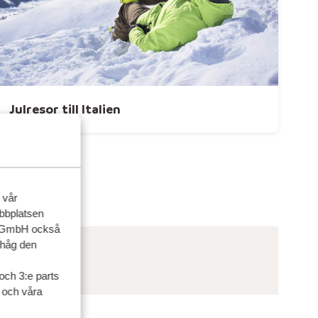
Julresor till Italien
 vår
ebbplatsen
up GmbH också
ihåg den
och 3:e parts
l och våra