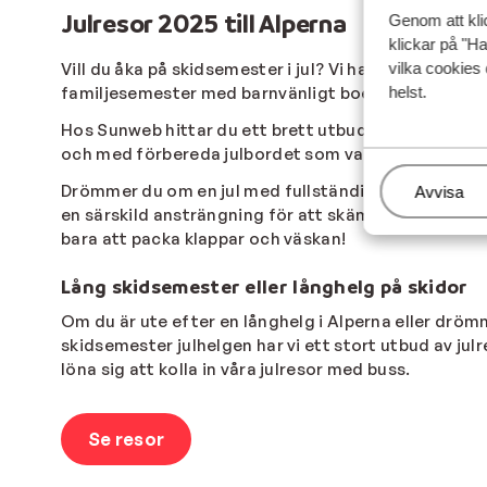
Julresor 2025 till Alperna
Genom att kli
klickar på "Ha
vilka cookies 
Vill du åka på skidsemester i jul? Vi har ett stort ur
helst.
familjesemester med barnvänligt boende eller en ro
Hos Sunweb hittar du ett brett utbud av
lägenheter
och med förbereda julbordet som vanligt och hålla ju
Drömmer du om en jul med fullständig avkoppling dä
Hantera
Avvisa
en särskild ansträngning för att skämma bort sina gä
bara att packa klappar och väskan!
Lång skidsemester eller långhelg på skidor
Om du är ute efter en långhelg i Alperna eller drömm
skidsemester julhelgen har vi ett stort utbud av julre
löna sig att kolla in våra julresor med buss.
Se resor