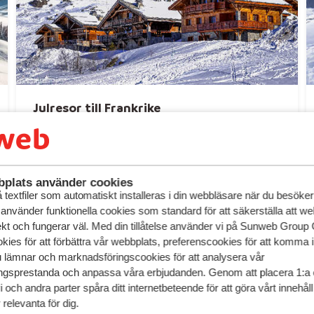
Julresor till Frankrike
Hitta din julresa
plats använder cookies
textfiler som automatiskt installeras i din webbläsare när du besöker
 använder funktionella cookies som standard för att säkerställa att w
ekt och fungerar väl. Med din tillåtelse använder vi på Sunweb Gro
kies för att förbättra vår webbplats, preferenscookies för att komma 
u lämnar och marknadsföringscookies för att analysera vår
gsprestanda och anpassa våra erbjudanden. Genom att placera 1:a 
 och andra parter spåra ditt internetbeteende för att göra vårt innehål
relevanta för dig.