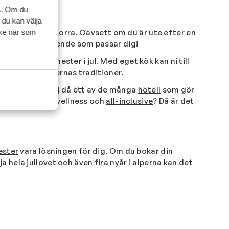
s. Om du
 du kan välja
ycke när som
hweiz
samt
Andorra
. Oavsett om du är ute efter en
ation och ett boende som passar dig!
härlig skidsemester i jul. Med eget kök kan ni till
och uppleva Alpernas traditioner.
r städning? Välj då ett av de många
hotell
som gör
 ett hotell med wellness och
all-inclusive
? Då är det
ester
vara lösningen för dig. Om du bokar din
ja hela jullovet och även fira nyår i alperna kan det