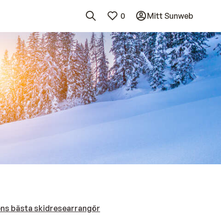
0
Mitt Sunweb
ens bästa skidresearrangör