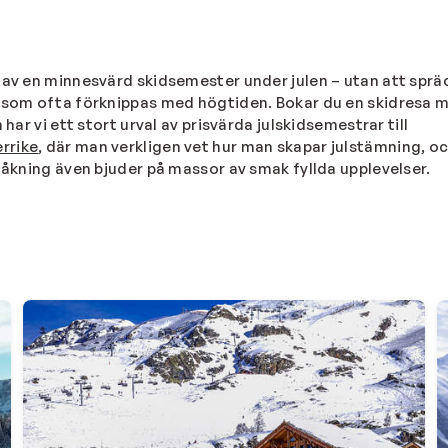
 av en minnesvärd skidsemester under julen – utan att sprä
s som ofta förknippas med högtiden. Bokar du en skidresa 
har vi ett stort urval av prisvärda julskidsemestrar till
rrike
, där man verkligen vet hur man skapar julstämning, o
åkning även bjuder på massor av smak fyllda upplevelser.