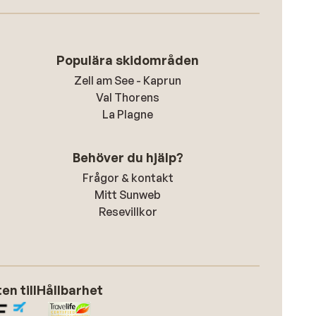
Populära skidområden
Zell am See - Kaprun
Val Thorens
La Plagne
Behöver du hjälp?
Frågor & kontakt
Mitt Sunweb
Resevillkor
n till
Hållbarhet