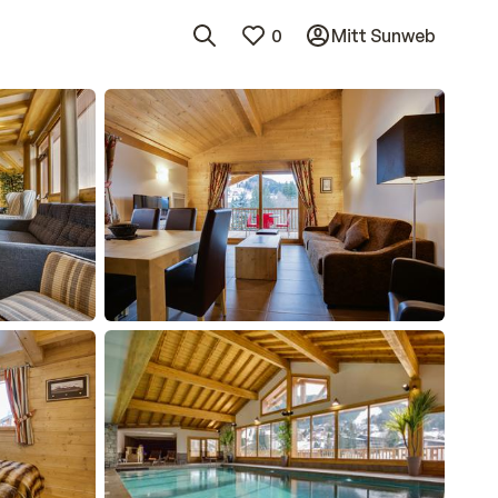
0
Mitt Sunweb