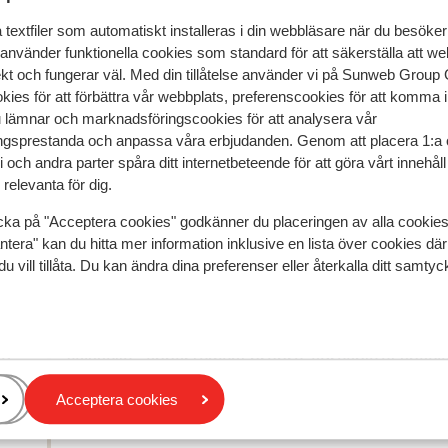
textfiler som automatiskt installeras i din webbläsare när du besöker
 använder funktionella cookies som standard för att säkerställa att w
ekt och fungerar väl. Med din tillåtelse använder vi på Sunweb Gro
kies för att förbättra vår webbplats, preferenscookies för att komma 
u lämnar och marknadsföringscookies för att analysera vår
gsprestanda och anpassa våra erbjudanden. Genom att placera 1:a 
speglar deras upplevelser av vår produkt.
Mer om recensio
 och andra parter spåra ditt internetbeteende för att göra vårt innehål
relevanta för dig.
Mest bokad av 
cka på "Acceptera cookies" godkänner du placeringen av alla cookie
ntera" kan du hitta mer information inklusive en lista över cookies där
2026
Fantastisk
14 mars 
9.4
du vill tillåta. Du kan ändra dina preferenser eller återkalla ditt samt
u
u
Excellent endroit tout équipé avec des petites
Excellent endroit tout équipé avec des petites
es
es
attentions très appréciable : petit kit de cuisine of
attentions très appréciable : petit kit de cuisine of
i
i
avec plein d’échantillons, sel, poivre, sauces, tabl
avec plein d’échantillons, sel, poivre, sauces, tabl
nd
nd
vaisselle…appartement propre, agréable et spaci
vaisselle…appartement propre, agréable et spaci
Peignoir fourni pour l’espace spa, linge de lit, ess
Peignoir fourni pour l’espace spa, linge...
mer
Acceptera cookies
tout est prévu ! Je ne peux que recommander cet
Översätt till svenska
Quentin
Partner
endroit. Peut-être juste 2 points négatifs : l’attent