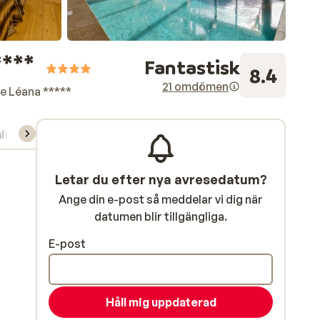
***
Fantastisk
8.4
21 omdömen
e Léana *****
ning/Skidskola
Letar du efter nya avresedatum?
Ange din e-post så meddelar vi dig när
datumen blir tillgängliga.
E-post
Håll mig uppdaterad