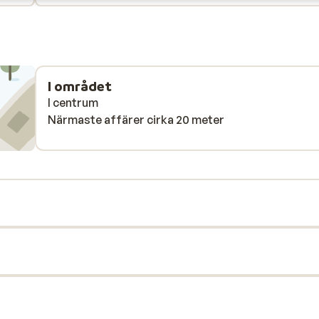
bus vers les remontées un peu longue. Et la popula
dans l’espace bien-etre : les gens parlent dans le
hammam à haute voix et hurlent dans jacuzzi pour
discuter au dessus du son des bulles. Un rappel au
silence plus marqué serait le bienvenu.
I området
I centrum
Närmaste affärer cirka 20 meter