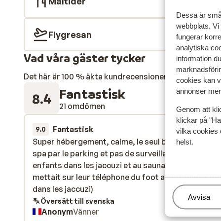
Måltider
Dessa är små 
webbplats. Vi
Flygresan
fungerar korr
analytiska coo
Vad våra gäster tycker
information d
marknadsförin
Det här är 100 % äkta kundrecensioner som verkligen 
cookies kan vi
Fantastisk
annonser mer 
8.4
21 omdömen
Genom att kli
klickar på "Ha
Fantastisk
14 mars 
9.0
vilka cookies 
Super hébergement, calme, le seul bémol l’accès a
Super hébergement, calme, le seul bémol l’accès a
helst.
spa par le parking et pas de surveillance au spa ( d
spa par le parking et pas de surveillance au spa ( d
enfants dans les jaccuzi et au sauna, une famille qu
enfants dans les jaccuzi et au sauna, une famille qu
mettait sur leur téléphone du foot avec le son à fo
mettait sur leur téléphone du foot avec le son à fo
dans les jaccuzi)
dans les jaccuzi)
Hantera
Avvisa
Översätt till svenska
Anonym
Vänner