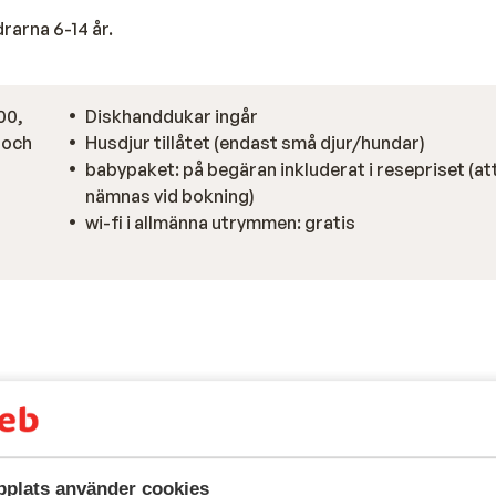
rarna 6-14 år.
00,
Diskhanddukar ingår
0 och
Husdjur tillåtet (endast små djur/hundar)
babypaket: på begäran inkluderat i resepriset (at
nämnas vid bokning)
wi-fi i allmänna utrymmen: gratis
plats använder cookies