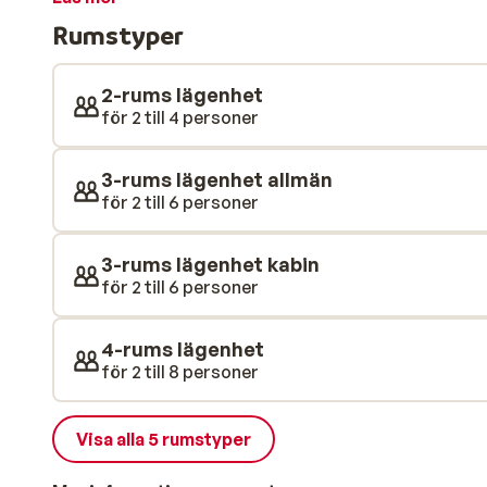
en rymlig inomhuspool och separat barnpool samt h
Rumstyper
hamam och jacuzzi. En skyttelbuss stannar 150 meter f
och Les Carroz centrum på bara några minuter. Du k
CGH Les Chalets de Leana.
2-rums lägenhet
för 2 till 4 personer
3-rums lägenhet allmän
för 2 till 6 personer
3-rums lägenhet kabin
för 2 till 6 personer
4-rums lägenhet
för 2 till 8 personer
Visa alla 5 rumstyper