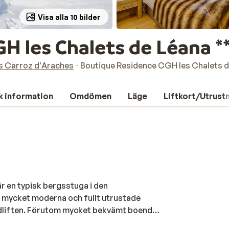
Visa alla 10 bilder
H les Chalets de Léana **
s Carroz d'Araches
Boutique Residence CGH les Chalets d
k information
Omdömen
Läge
Liftkort/Utrust
r en typisk bergsstuga i den
e mycket moderna och fullt utrustade
kidliften. Förutom mycket bekvämt boende
m skidförvaringsskåp med skouppvärmning,