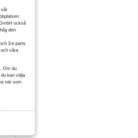
 vår
ebbplatsen
up GmbH också
ihåg den
och 3:e parts
ner
l och våra
familj
s. Om du
 du kan välja
2026
ycke när som
fert
fert
ettes
ettes
eux.
eux.
uie…
e du