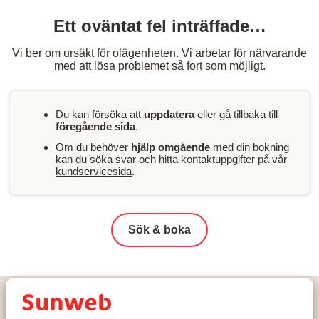
Ett oväntat fel inträffade…
Vi ber om ursäkt för olägenheten. Vi arbetar för närvarande
med att lösa problemet så fort som möjligt.
Du kan försöka att
uppdatera
eller gå tillbaka till
föregående sida
.
Om du behöver
hjälp omgående
med din bokning
kan du söka svar och hitta kontaktuppgifter på vår
kundservicesida
.
Sök & boka
Hem
Skidresor
Frankrike
Tignes - Val d'Isère
Tignes
Résidence Ynycio