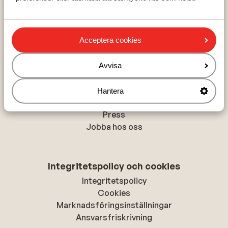
Val Thorens
La Plagne
Acceptera cookies
Om Sunweb
Avvisa
Om Sunweb
Hållbar semester
Hantera
Tillgänglighetsdirektiv
Press
Jobba hos oss
Integritetspolicy och cookies
Integritetspolicy
Cookies
Marknadsföringsinställningar
Ansvarsfriskrivning