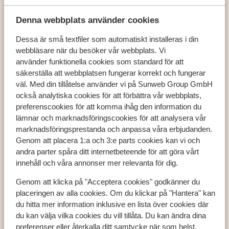
Denna webbplats använder cookies
Dessa är små textfiler som automatiskt installeras i din
webbläsare när du besöker vår webbplats. Vi
Populära länder
använder funktionella cookies som standard för att
Österrike
säkerställa att webbplatsen fungerar korrekt och fungerar
Frankrike
väl. Med din tillåtelse använder vi på Sunweb Group GmbH
Andorra
också analytiska cookies för att förbättra vår webbplats,
preferenscookies för att komma ihåg den information du
lämnar och marknadsföringscookies för att analysera vår
marknadsföringsprestanda och anpassa våra erbjudanden.
Populära destinationer
Genom att placera 1:a och 3:e parts cookies kan vi och
Ski Amadé
andra parter spåra ditt internetbeteende för att göra vårt
Zell am See - Kaprun
innehåll och våra annonser mer relevanta för dig.
Les Trois Vallées
Genom att klicka på "Acceptera cookies" godkänner du
placeringen av alla cookies. Om du klickar på "Hantera" kan
du hitta mer information inklusive en lista över cookies där
Populära skidområden
du kan välja vilka cookies du vill tillåta. Du kan ändra dina
preferenser eller återkalla ditt samtycke när som helst.
Zell am See - Kaprun