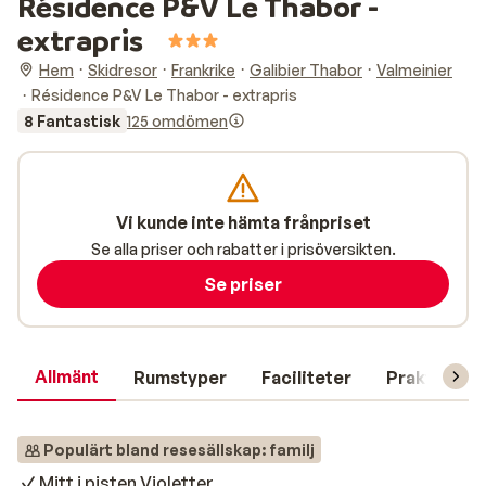
Résidence P&V Le Thabor -
extrapris
Hem
Skidresor
Frankrike
Galibier Thabor
Valmeinier
Résidence P&V Le Thabor - extrapris
8 Fantastisk
125 omdömen
Vi kunde inte hämta frånpriset
Se alla priser och rabatter i prisöversikten.
Se priser
Allmänt
Rumstyper
Faciliteter
Praktisk in
Populärt bland resesällskap: familj
Mitt i pisten Violetter