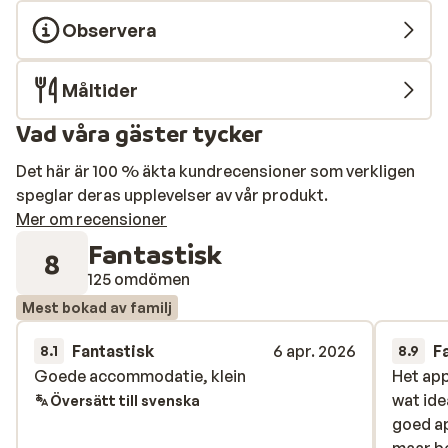
Observera
Måltider
Vad våra gäster tycker
Det här är 100 % äkta kundrecensioner som verkligen
speglar deras upplevelser av vår produkt.
Mer om recensioner
Fantastisk
8
125 omdömen
Mest bokad av familj
Fantastisk
6 apr. 2026
F
8.1
8.9
Goede accommodatie, klein
Goede accommodatie, klein
Het app
Het app
wat idea
wat idea
Översätt till svenska
goed a
goed a