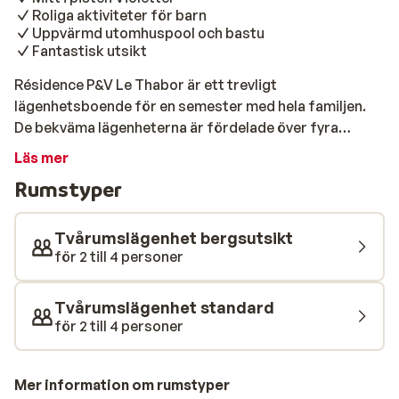
Roliga aktiviteter för barn
Uppvärmd utomhuspool och bastu
Fantastisk utsikt
Résidence P&V Le Thabor är ett trevligt
lägenhetsboende för en semester med hela familjen.
De bekväma lägenheterna är fördelade över fyra
byggnader (Caribou, Elan, Renne och Chamois).
Läs mer
Boendet ligger på toppen av byn 1800, direkt på den blå
Rumstyper
pisten Violettes. Så på morgonen kan du börja din
första nedstigning direkt från bostaden, som leder dig
till Jeux- och Aynard-stolli varva ner i bastun. Roliga
Tvårumslägenhet bergsutsikt
aktiviteter anordnas även regelbundet för barnen.
för 2 till 4 personer
Dessutom ligger Valmeiniers attraktiva centrum inom
gångavstånd från din lägenhet. I centrum hittar du olika
Tvårumslägenhet standard
trevliga butiker, restauranger och mysiga barer.
för 2 till 4 personer
Residenset erbjuder även två restauranger där du kan
njuta av en utsökt fransk middag. Här finns allt du
behöver för en härlig skidresa!
Mer information om rumstyper