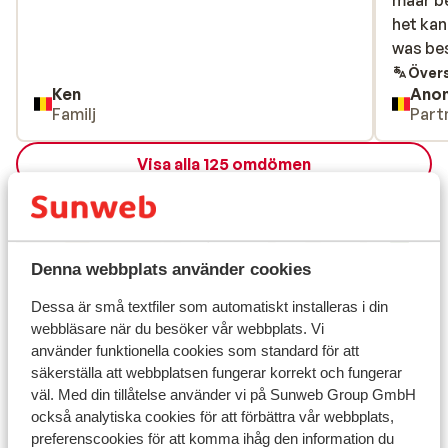
maar be
maar be
het kan
het kan
was be
was be
Övers
Ken
Ano
Familj
Part
Visa alla 125 omdömen
Läge
Denna webbplats använder cookies
Dessa är små textfiler som automatiskt installeras i din
Visa på karta
webbläsare när du besöker vår webbplats. Vi
använder funktionella cookies som standard för att
säkerställa att webbplatsen fungerar korrekt och fungerar
väl. Med din tillåtelse använder vi på Sunweb Group GmbH
också analytiska cookies för att förbättra vår webbplats,
I området
preferenscookies för att komma ihåg den information du