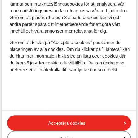
Avstånd till centrum: ca 400 m
lämnar och marknadsföringscookies för att analysera vår
Avstånd till flygplats ca 180 km
marknadsföringsprestanda och anpassa våra erbjudanden.
Avstånd till tågstation ca 17 km: Chambery är ca
Genom att placera 1:a och 3:e parts cookies kan vi och
andra parter spåra ditt internetbeteende för att göra vårt
90 km
innehåll och våra annonser mer relevanta för dig.
Avstånd till pist ca 0 m
Närmaste butiker ca 500 m
Genom att klicka på "Acceptera cookies" godkänner du
placeringen av alla cookies. Om du klickar på "Hantera" kan
Liftkort/Utrustning/Skidskola
du hitta mer information inklusive en lista över cookies där
du kan välja vilka cookies du vill tillåta. Du kan ändra dina
preferenser eller återkalla ditt samtycke när som helst.
Liftkort
Skidskola
Utrustning
Acceptera cookies
Andra boenden i Galibier Thabor