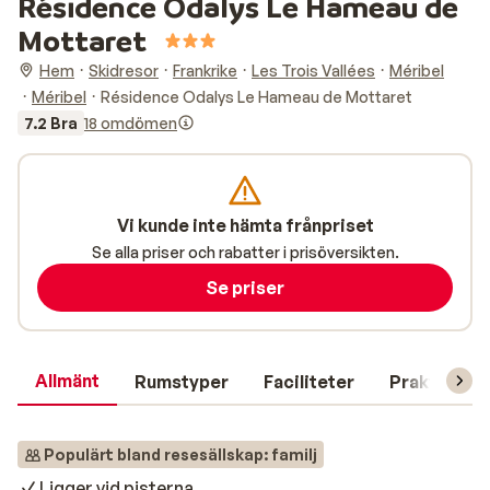
Résidence Odalys Le Hameau de
Mottaret
Hem
Skidresor
Frankrike
Les Trois Vallées
Méribel
Méribel
Résidence Odalys Le Hameau de Mottaret
7.2 Bra
18 omdömen
Vi kunde inte hämta frånpriset
Se alla priser och rabatter i prisöversikten.
Se priser
Allmänt
Rumstyper
Faciliteter
Praktisk in
Populärt bland resesällskap: familj
Ligger vid pisterna