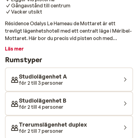
Gångavstånd till centrum
Vacker utsikt
Résidence Odalys Le Hameau de Mottaret är ett
trevligt lägenhetshotell med ett centralt läge i Méribel-
Mottaret. Här bor du precis vid pisten och med
restauranger samt mataffär inom gångavstånd.
Läs mer
Résidence Odalys Le Hameau de Mottaret erbjuder
Rumstyper
både studior och lägenheter, som alla är enkelt men
bekvämt inredda. Var och en har balkong, där du kan
njuta av vacker utsikt över det snöiga landskapet. Här
Studiolägenhet A
bor du centralt, där du utforska både de vackra
för 2 till 3 personer
backarna, och stadens barer och restauranger.
Studiolägenhet B
för 2 till 4 personer
Trerumslägenhet duplex
för 2 till 7 personer