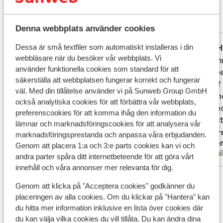
7.2
18 omdömen
Mest bokad av familj
Denna webbplats använder cookies
Genomsnittlig
3 jan. 2026
H
Dessa är små textfiler som automatiskt installeras i din
5.3
2.4
webbläsare när du besöker vår webbplats. Vi
Is aan renovatie toe
Is aan renovatie toe
Accommo
Accommo
använder funktionella cookies som standard för att
bunk be
bunk be
Översätt till svenska
säkerställa att webbplatsen fungerar korrekt och fungerar
myself 
myself 
väl. Med din tillåtelse använder vi på Sunweb Group GmbH
sofa, n
sofa, n
också analytiska cookies för att förbättra vår webbplats,
neighbo
neighbo
preferenscookies för att komma ihåg den information du
consist
consist
lämnar och marknadsföringscookies för att analysera vår
Övers
marknadsföringsprestanda och anpassa våra erbjudanden.
Anonym
Ano
Genom att placera 1:a och 3:e parts cookies kan vi och
Familj
Famil
andra parter spåra ditt internetbeteende för att göra vårt
innehåll och våra annonser mer relevanta för dig.
Visa alla 18 omdömen
Genom att klicka på "Acceptera cookies" godkänner du
Läge
placeringen av alla cookies. Om du klickar på "Hantera" kan
du hitta mer information inklusive en lista över cookies där
du kan välja vilka cookies du vill tillåta. Du kan ändra dina