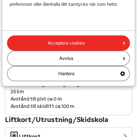
preferenser eller återkalla ditt samtycke när som helst.
Visa på karta
Acceptera cookies
I området
Avvisa
Avstånd till centrum: ca 300 m
Avstånd till flygplats geneve är ca 135 km:
Hantera
chambery är ca 95,0 km
Avstånd till tågstation gare tgv de moutiers är ca
25 km
Avstånd till pist ca 0 m
Avstånd till skidlift ca 100 m
Liftkort/Utrustning/Skidskola
Liftkort