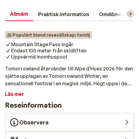
Allmänt
Praktisk information
Omdömen
L
Populärt bland resesällskap: familj
Mountain Stage Pass ingår
Endast 100 meter från skidliften
Uppvärmd inomhuspool
Tomorrowland återvänder till Alpe d'Huez 2026 för den
sjätte upplagan av Tomorrowland Winter, en
sensationell festival i en magisk miljö. Högt uppe i de
vackra franska Alperna kommer festivalbesökare från
Läs mer
hela världen att samlas! Det innebär skidåkning,
Reseinformation
snowboardåkning och fest i en skidort som
förvandlats till en enorm festivalplats. Välj mellan en
upplevelse på 5 (tisdag - lördag) eller 8 (lördag - lördag)
Observera
dagar. Alla paket inkluderar ett Mountain Stage-pass,
boende och liftkort. Residence Odalys Les Balcons