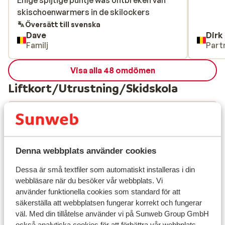
Enige spijtige puntje was ontbreken van
Enige spijtige puntje was ontbreken van
skischoenwarmers in de skilockers
skischoenwarmers in de skilockers
Översätt till svenska
Dave
Dirk
Familj
Part
Visa alla 48 omdömen
Liftkort/Utrustning/Skidskola
Liftkort
Skidskola
Denna webbplats använder cookies
Dessa är små textfiler som automatiskt installeras i din
Utrustning
webbläsare när du besöker vår webbplats. Vi
använder funktionella cookies som standard för att
säkerställa att webbplatsen fungerar korrekt och fungerar
Andra boenden i Alpe d'Huez Grand
väl. Med din tillåtelse använder vi på Sunweb Group GmbH
Domaine Ski
också analytiska cookies för att förbättra vår webbplats,