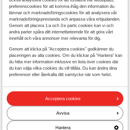
preferenscookies för att komma ihåg den information du
lämnar och marknadsföringscookies för att analysera vår
Résidence Daria-I Nor
marknadsföringsprestanda och anpassa våra erbjudanden.
Genom att placera 1:a och 3:e parts cookies kan vi och
Hotel Au Chamois d'Or
andra parter spåra ditt internetbeteende för att göra vårt
innehåll och våra annonser mer relevanta för dig.
Hotel Daria-I Nor
Genom att klicka på "Acceptera cookies" godkänner du
placeringen av alla cookies. Om du klickar på "Hantera" kan
du hitta mer information inklusive en lista över cookies där
Hotel Le Castillan
du kan välja vilka cookies du vill tillåta. Du kan ändra dina
preferenser eller återkalla ditt samtycke när som helst.
Village Club du Soleil Oz en Oisans
Residence le Claret I & II
Acceptera cookies
Residence Prestige Phoenix A
Avvisa
Chalet Marguerite
Hantera