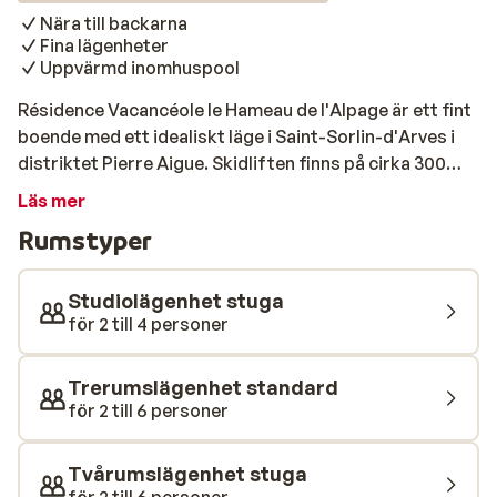
Nära till backarna
Fina lägenheter
Uppvärmd inomhuspool
Résidence Vacancéole le Hameau de l'Alpage är ett fint
boende med ett idealiskt läge i Saint-Sorlin-d'Arves i
distriktet Pierre Aigue. Skidliften finns på cirka 300
meters avstånd, vilket gör det lätt att ta sig till fots.
Läs mer
Här erbjuds enkla men bra lägenheter som kommer att
Rumstyper
göra din vistelse trevlig. Dessa har ett kök, ett mysigt
vardagsrum, sovrum och badrum samt en balkong. Om
du känner för att ta ett dopp efter en dag i backarna
Studiolägenhet stuga
kan du göra det i den uppvärmda inomhuspoolen.
för 2 till 4 personer
Trerumslägenhet standard
för 2 till 6 personer
Tvårumslägenhet stuga