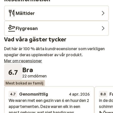
Måltider
Flygresan
Vad våra gäster tycker
Det här är 100 % äkta kundrecensioner som verkligen
speglar deras upplevelser av vår produkt.
Mer om recensioner
Bra
6.7
22 omdömen
Mest bokad av familj
Genomsnittlig
4 apr. 2026
F
4.7
8.0
We waren met een gezin van 6 en huurden 2
We waren met een gezin van 6 en huurden 2
in de d
in de d
appartementen. Deze waren elk in een
appartementen. Deze waren elk in een
schimm
schimm
apart gebouw, wat niet handig was...
apart gebouw, wat niet handig was...
Övers