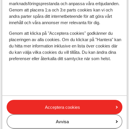
marknadsföringsprestanda och anpassa våra erbjudanden.
I området
Genom att placera 1:a och 3:e parts cookies kan vi och
Avstånd till centrum: ca 1000 m
andra parter spåra ditt internetbeteende för att göra vårt
innehåll och våra annonser mer relevanta för dig.
Avstånd till pist ca 300 m
Avstånd till skidlift ca 300 m
Genom att klicka på "Acceptera cookies" godkänner du
Närmaste butiker ca 250 m
placeringen av alla cookies. Om du klickar på "Hantera" kan
du hitta mer information inklusive en lista över cookies där
Liftkort/Utrustning/Skidskola
du kan välja vilka cookies du vill tillåta. Du kan ändra dina
preferenser eller återkalla ditt samtycke när som helst.
Liftkort
Skidskola
Utrustning
Acceptera cookies
Andra boenden i Les Sybelles
Avvisa