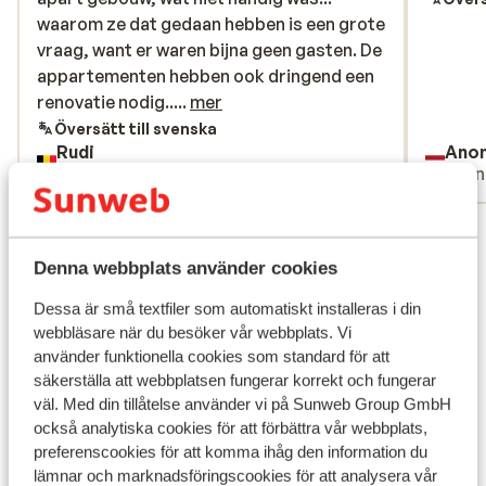
waarom ze dat gedaan hebben is een grote
waarom ze dat gedaan hebben is een grote
vraag, want er waren bijna geen gasten. De
vraag, want er waren bijna geen gasten. De
appartementen hebben ook dringend een
appartementen hebben ook dringend een
renovatie nodig... het is allemaal wat
renovatie nodig.....
mer
oudbollig. Maar we hebben toch een leuke
Översätt till svenska
Rudi
Ano
vakantie gehad, want het was prachtig
Familj
Vänn
weer. ????
Visa alla 22 omdömen
Läge
Denna webbplats använder cookies
Dessa är små textfiler som automatiskt installeras i din
webbläsare när du besöker vår webbplats. Vi
använder funktionella cookies som standard för att
säkerställa att webbplatsen fungerar korrekt och fungerar
Visa på karta
väl. Med din tillåtelse använder vi på Sunweb Group GmbH
också analytiska cookies för att förbättra vår webbplats,
preferenscookies för att komma ihåg den information du
lämnar och marknadsföringscookies för att analysera vår