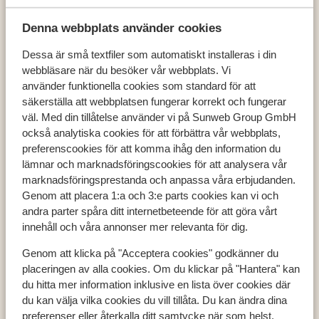
Denna webbplats använder cookies
Dessa är små textfiler som automatiskt installeras i din
webbläsare när du besöker vår webbplats. Vi
Populära länder
använder funktionella cookies som standard för att
Österrike
säkerställa att webbplatsen fungerar korrekt och fungerar
Frankrike
väl. Med din tillåtelse använder vi på Sunweb Group GmbH
Andorra
också analytiska cookies för att förbättra vår webbplats,
preferenscookies för att komma ihåg den information du
lämnar och marknadsföringscookies för att analysera vår
marknadsföringsprestanda och anpassa våra erbjudanden.
Populära destinationer
Genom att placera 1:a och 3:e parts cookies kan vi och
Ski Amadé
andra parter spåra ditt internetbeteende för att göra vårt
Zell am See - Kaprun
innehåll och våra annonser mer relevanta för dig.
Les Trois Vallées
Genom att klicka på "Acceptera cookies" godkänner du
placeringen av alla cookies. Om du klickar på "Hantera" kan
du hitta mer information inklusive en lista över cookies där
Populära skidområden
du kan välja vilka cookies du vill tillåta. Du kan ändra dina
preferenser eller återkalla ditt samtycke när som helst.
Zell am See - Kaprun