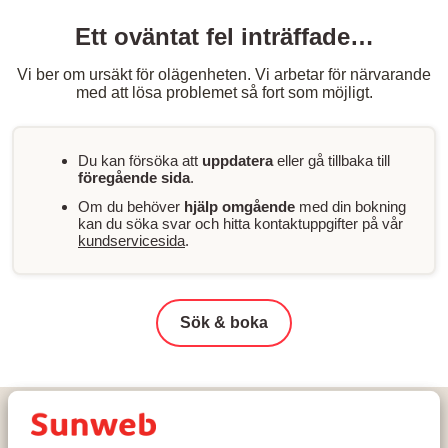
Ett oväntat fel inträffade…
Vi ber om ursäkt för olägenheten. Vi arbetar för närvarande
med att lösa problemet så fort som möjligt.
Du kan försöka att
uppdatera
eller gå tillbaka till
föregående sida
.
Om du behöver
hjälp omgående
med din bokning
kan du söka svar och hitta kontaktuppgifter på vår
kundservicesida
.
Sök & boka
Hem
Skidresor
Österrike
Zell am See - Kaprun
Kaprun
Orgler Apartments