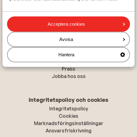
Val Thorens
La Plagne
Acceptera cookies
Om Sunweb
Avvisa
Om Sunweb
Hållbar semester
Hantera
Tillgänglighetsdirektiv
Press
Jobba hos oss
Integritetspolicy och cookies
Integritetspolicy
Cookies
Marknadsföringsinställningar
Ansvarsfriskrivning