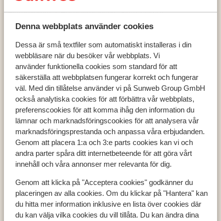
Hinterglemm
Hotel Almrausch - Ekstra inköpt
Denna webbplats använder cookies
Dessa är små textfiler som automatiskt installeras i din
webbläsare när du besöker vår webbplats. Vi
använder funktionella cookies som standard för att
Populära länder
säkerställa att webbplatsen fungerar korrekt och fungerar
Österrike
väl. Med din tillåtelse använder vi på Sunweb Group GmbH
Frankrike
också analytiska cookies för att förbättra vår webbplats,
Andorra
preferenscookies för att komma ihåg den information du
lämnar och marknadsföringscookies för att analysera vår
marknadsföringsprestanda och anpassa våra erbjudanden.
Genom att placera 1:a och 3:e parts cookies kan vi och
Populära destinationer
andra parter spåra ditt internetbeteende för att göra vårt
Ski Amadé
innehåll och våra annonser mer relevanta för dig.
Zell am See - Kaprun
Les Trois Vallées
Genom att klicka på "Acceptera cookies" godkänner du
placeringen av alla cookies. Om du klickar på "Hantera" kan
du hitta mer information inklusive en lista över cookies där
du kan välja vilka cookies du vill tillåta. Du kan ändra dina
Populära skidområden