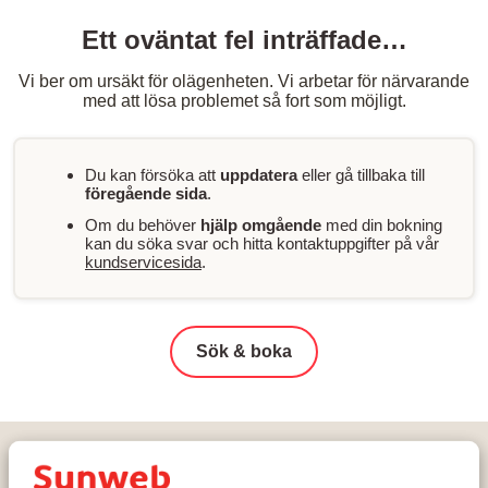
Ett oväntat fel inträffade…
Vi ber om ursäkt för olägenheten. Vi arbetar för närvarande
med att lösa problemet så fort som möjligt.
Du kan försöka att
uppdatera
eller gå tillbaka till
föregående sida
.
Om du behöver
hjälp omgående
med din bokning
kan du söka svar och hitta kontaktuppgifter på vår
kundservicesida
.
Sök & boka
Hem
Skidresor
Österrike
Saalbach-Hinterglemm-Leogang-Fieberbrunn