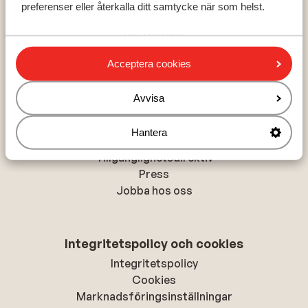
preferenser eller återkalla ditt samtycke när som helst.
Zell am See - Kaprun
Val Thorens
La Plagne
Acceptera cookies
Avvisa
Om Sunweb
Om Sunweb
Hantera
Hållbar semester
Tillgänglighetsdirektiv
Press
Jobba hos oss
Integritetspolicy och cookies
Integritetspolicy
Cookies
Marknadsföringsinställningar