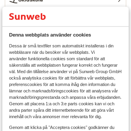
Utrustning
Denna webbplats använder cookies
Andra boenden i Livigno
Dessa är små textfiler som automatiskt installeras i din
Montivas Lodge
webbläsare när du besöker vår webbplats. Vi
använder funktionella cookies som standard för att
säkerställa att webbplatsen fungerar korrekt och fungerar
Hotel Lac Salin Spa & Mountain Resort
väl. Med din tillåtelse använder vi på Sunweb Group GmbH
också analytiska cookies för att förbättra vår webbplats,
Hotel Margherita
preferenscookies för att komma ihåg den information du
lämnar och marknadsföringscookies för att analysera vår
marknadsföringsprestanda och anpassa våra erbjudanden.
Alexander Charme Hotel
Genom att placera 1:a och 3:e parts cookies kan vi och
andra parter spåra ditt internetbeteende för att göra vårt
Hotel Amerikan
innehåll och våra annonser mer relevanta för dig.
Genom att klicka på "Acceptera cookies" godkänner du