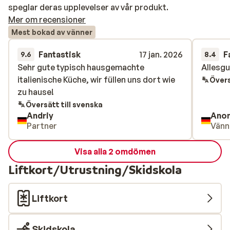
speglar deras upplevelser av vår produkt.
Mer om recensioner
Mest bokad av vänner
Fantastisk
17 jan. 2026
F
9.6
8.4
Sehr gute typisch hausgemachte
Sehr gute typisch hausgemachte
Allesgu
Allesgu
italienische Küche, wir füllen uns dort wie
italienische Küche, wir füllen uns dort wie
Övers
zu hause!
zu hause!
Översätt till svenska
Andriy
Ano
Partner
Vänn
Visa alla 2 omdömen
Liftkort/Utrustning/Skidskola
Liftkort
Skidskola