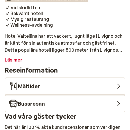
Vid skidliften
Bekvämt hotell
Mysig restaurang
Wellness-avdelning
Hotel Valtellina har ett vackert, lugnt läge i Livigno och
är känt för sin autentiska atmosfär och gästfrihet.
Detta populära hotell ligger 800 meter från Livignos
livliga centrum, och bara några meter från skidliften.
Läs mer
Rummen är traditionellt inredda i typisk alpin stil. De
Reseinformation
har bekväma sängar och fina badrum. Vid middagstid,
efter en spännande dag i pisterna kan du gå och ta en
välförtjänt drink i en av centrums mysiga barer eller i
Måltider
den trevliga hotellbaren. Om du känner för att koppla
av kan du gå till spa-avdelningen och njuta av bastun,
Bussresan
ångbad eller solariet. I den nostalgiskt inredda
restaurangen kan du njuta av en omfattande fräsch
Vad våra gäster tycker
frukostbuffé och på kvällen serveras de mest utsökta
regionala specialiteter.
Det här är 100 % äkta kundrecensioner som verkligen