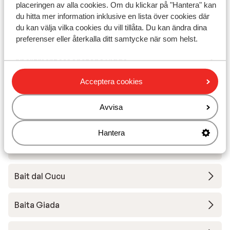
Hotel Baita Cecilia
placeringen av alla cookies. Om du klickar på "Hantera" kan
du hitta mer information inklusive en lista över cookies där
du kan välja vilka cookies du vill tillåta. Du kan ändra dina
Hotel Intermonti
preferenser eller återkalla ditt samtycke när som helst.
Apartment Moonstone Ridge
Acceptera cookies
Apartment Mountain Bliss
Avvisa
Apartment Trifoglio
Hantera
Apartments La Fonte
Bait dal Cucu
Baita Giada