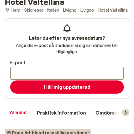
Hotel Valtellina
Hem
Skidresor
Italien
Livigno
Livigno
Hotel Valtellina
Letar du efter nya avresedatum?
Ange din e-post så meddelar vi dig när datumen blir
tillgängliga.
E-post
Håll mig uppdaterad
Allmänt
Praktisk information
Omdömen
L
Populärt bland resesällskap: vänner