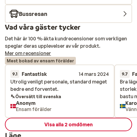
Bussresan
Vad våra gäster tycker
Det här är 100 % äkta kundrecensioner som verkligen
speglar deras upplevelser av vår produkt.
Mer om recensioner
Mest bokad av ensam förälder
Fantastisk
14 mars 2024
F
9.1
9.7
Utrolig venligt personale, standard meget
Utrolig venligt personale, standard meget
Bra läg
Bra läg
bedre end forventet.
bedre end forventet.
storlek
storlek
bastu m
bastu m
Översätt till svenska
Anonym
Karo
Ensam förälder
Vänn
Visa alla 2 omdömen
Läge