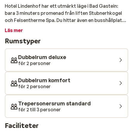
Hotel Lindenhof har ett utmärkt läge i Bad Gastein:
bara 3 minuters promenad från liften Stubnerhkogel
och Felsentherme Spa. Du hittar även en busshållplats
bara 70 meter bort, där skidbussen stannar, som
Läs mer
snabbt tar dig till Bad Hofgastein och Sportgastein. På
Rumstyper
detta fina hotell kan du välja mellan olika rumstyper:
från enkla till lyxiga! Välj den rumstyp som passar dig
och njut av en skidresa nära pisten på stämningsfulla
Dubbelrum deluxe
Hotel Lindenhof.
för 2 personer
Dubbelrum komfort
för 2 personer
Trepersonersrum standard
för 2 till 3 personer
Faciliteter