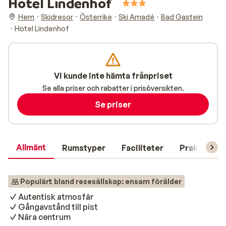
Hotel Lindenhof
Hem
Skidresor
Österrike
Ski Amadé
Bad Gastein
Hotel Lindenhof
Vi kunde inte hämta frånpriset
Se alla priser och rabatter i prisöversikten.
Se priser
Allmänt
Rumstyper
Faciliteter
Praktisk in
Populärt bland resesällskap: ensam förälder
Autentisk atmosfär
Gångavstånd till pist
Nära centrum