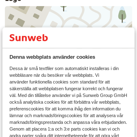
Visa på karta
Denna webbplats använder cookies
Dessa är små textfiler som automatiskt installeras i din
I området
webbläsare när du besöker vår webbplats. Vi
I centrum
använder funktionella cookies som standard för att
Avstånd till centrum: ca 300 m
säkerställa att webbplatsen fungerar korrekt och fungerar
Avstånd till flygplats: Salzburg ca 105 km
väl. Med din tillåtelse använder vi på Sunweb Group GmbH
Avstånd till tågstation ca 250 m
också analytiska cookies för att förbättra vår webbplats,
Avstånd till pist ca 300 m
preferenscookies för att komma ihåg den information du
Avstånd till skidbuss ca 70 m
lämnar och marknadsföringscookies för att analysera vår
Avstånd till skidlift ca 300 m
marknadsföringsprestanda och anpassa våra erbjudanden.
Närmaste butiker ca 15 m
Genom att placera 1:a och 3:e parts cookies kan vi och
andra parter spåra ditt internetbeteende för att göra vårt
Närmaste kiosk ca 15 m