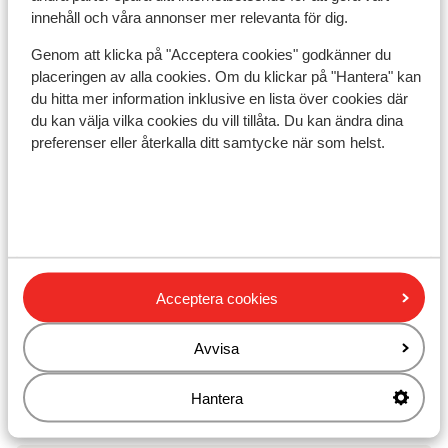
innehåll och våra annonser mer relevanta för dig.
Närmaste restaurang ca 100 m
Genom att klicka på "Acceptera cookies" godkänner du
Liftkort/Utrustning/Skidskola
placeringen av alla cookies. Om du klickar på "Hantera" kan
du hitta mer information inklusive en lista över cookies där
Liftkort
du kan välja vilka cookies du vill tillåta. Du kan ändra dina
preferenser eller återkalla ditt samtycke när som helst.
Skidskola
Utrustning
Acceptera cookies
Andra boenden i Ski Amadé
Avvisa
More Mountain Suites
Hantera
A-ROSA Collection Straubinger Grand Hotel