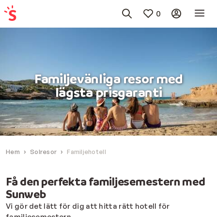
0
Familjevänliga resor med
lägsta prisgaranti
Hem
Solresor
Familjehotell
Få den perfekta familjesemestern med
Sunweb
Vi gör det lätt för dig att hitta rätt hotell för
familjesemestern.