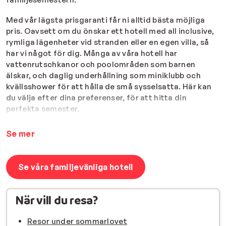
Med vår lägsta prisgaranti får ni alltid bästa möjliga
pris. Oavsett om du önskar ett hotell med all inclusive,
rymliga lägenheter vid stranden eller en egen villa, så
har vi något för dig. Många av våra hotell har
vattenrutschkanor och poolområden som barnen
älskar, och daglig underhållning som miniklubb och
kvällsshower för att hålla de små sysselsatta. Här kan
du välja efter dina preferenser, för att hitta din
perfekta semester.
Boka Schmarter – en smartare charter med Sunweb.
Se mer
Se våra familjevänliga hotell
När vill du resa?
Resor under sommarlovet