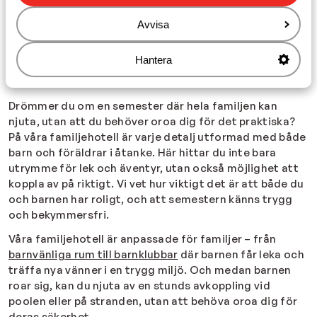
Avvisa
Familjehotell hos Sunweb – En
bekymmersfri semester för hela
Hantera
familjen
Drömmer du om en semester där hela familjen kan
njuta, utan att du behöver oroa dig för det praktiska?
På våra familjehotell är varje detalj utformad med både
barn och föräldrar i åtanke. Här hittar du inte bara
utrymme för lek och äventyr, utan också möjlighet att
koppla av på riktigt. Vi vet hur viktigt det är att både du
och barnen har roligt, och att semestern känns trygg
och bekymmersfri.
Våra familjehotell är anpassade för familjer – från
barnvänliga rum till barnklubbar
där barnen får leka och
träffa nya vänner i en trygg miljö. Och medan barnen
roar sig, kan du njuta av en stunds avkoppling vid
poolen eller på stranden, utan att behöva oroa dig för
deras säkerhet.