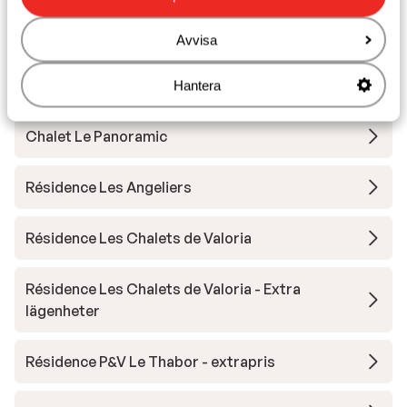
Andra boenden i Galibier Thabor
Avvisa
Village Club Neaclub La Pulka
Hantera
Chalet Le Panoramic
Résidence Les Angeliers
Résidence Les Chalets de Valoria
Résidence Les Chalets de Valoria - Extra
lägenheter
Résidence P&V Le Thabor - extrapris