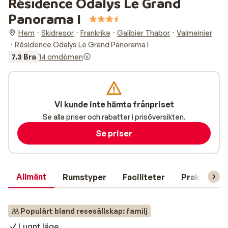
Résidence Odalys Le Grand
Panorama I
Hem
Skidresor
Frankrike
Galibier Thabor
Valmeinier
Résidence Odalys Le Grand Panorama I
7.3 Bra
14 omdömen
Vi kunde inte hämta frånpriset
Se alla priser och rabatter i prisöversikten.
Se priser
Allmänt
Rumstyper
Faciliteter
Praktisk in
Populärt bland resesällskap: familj
Lugnt läge