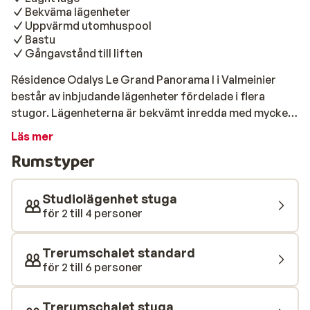
Bekväma lägenheter
Uppvärmd utomhuspool
Bastu
Gångavstånd till liften
Résidence Odalys Le Grand Panorama I i Valmeinier
består av inbjudande lägenheter fördelade i flera
stugor. Lägenheterna är bekvämt inredda med mycket
trä, vilket ger en varm och välkomnande atmosfär. De
Läs mer
flesta lägenheterna har antingen en balkong eller
Rumstyper
terrass med utsikt över de vackra omgivningarna.
Gäster har tillgång till en bastu och uppvärmd
utomhuspool. Résidence Odalys Le Grand Panorama I
Studiolägenhet stuga
ligger i en lugn miljö cirka 500 meter från liften och på
för 2 till 4 personer
gångavstånd till Valmeinier centrum.
Trerumschalet standard
för 2 till 6 personer
Trerumschalet stuga