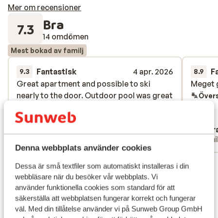
Mer om recensioner
Bra
7.3
14 omdömen
Mest bokad av familj
Fantastisk
4 apr. 2026
F
9.3
8.9
Great apartment and possible to ski
Great apartment and possible to ski
Meget g
Meget g
nearly to the door. Outdoor pool was great
nearly to the door. Outdoor pool was great
Övers
and used everyday.
and used everyday.
Översätt till svenska
Anonym
Clar
Familj
Famil
Denna webbplats använder cookies
Visa alla 14 omdömen
Dessa är små textfiler som automatiskt installeras i din
webbläsare när du besöker vår webbplats. Vi
Läge
använder funktionella cookies som standard för att
säkerställa att webbplatsen fungerar korrekt och fungerar
väl. Med din tillåtelse använder vi på Sunweb Group GmbH