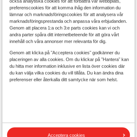
också analytiska cookies för att förbättra vår webbplats,
preferenscookies för att komma ihåg den information du
Visa på karta
lämnar och marknadsföringscookies för att analysera vår
marknadsföringsprestanda och anpassa våra erbjudanden.
Genom att placera 1:a och 3:e parts cookies kan vi och
andra parter spåra ditt internetbeteende för att göra vårt
innehåll och våra annonser mer relevanta för dig.
I området
Genom att klicka på "Acceptera cookies" godkänner du
Avstånd till centrum: ca 800 m
placeringen av alla cookies. Om du klickar på "Hantera" kan
Avstånd till skidlift ca 500 m
du hitta mer information inklusive en lista över cookies där
du kan välja vilka cookies du vill tillåta. Du kan ändra dina
Liftkort/Utrustning/Skidskola
preferenser eller återkalla ditt samtycke när som helst.
Liftkort
Skidskola
Utrustning
Acceptera cookies