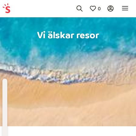
0
Vi älskar resor
Välj
resmål
Till
När
Avresedatum
Flygplats