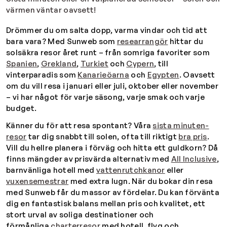
värmen väntar oavsett!
Drömmer du om salta dopp, varma vindar och tid att
bara vara? Med Sunweb som
researrangör
hittar du
solsäkra resor året runt – från somriga favoriter som
Spanien
,
Grekland
,
Turkiet
och
Cypern
, till
vinterparadis som
Kanarieöarna
och
Egypten
. Oavsett
om du vill resa i januari eller juli, oktober eller november
– vi har något för varje säsong, varje smak och varje
budget.
Känner du för att resa spontant? Våra
sista minuten-
resor
tar dig snabbt till solen, ofta till riktigt
bra pris
.
Vill du hellre planera i förväg och hitta ett guldkorn? Då
finns mängder av prisvärda alternativ med
All Inclusive
,
barnvänliga hotell med
vattenrutchkanor
eller
vuxensemestrar
med extra lugn. När du bokar din resa
med Sunweb får du massor av fördelar. Du kan förvänta
dig en fantastisk balans mellan pris och kvalitet, ett
stort urval av soliga destinationer och
förmånliga
charterresor
med hotell, flyg och