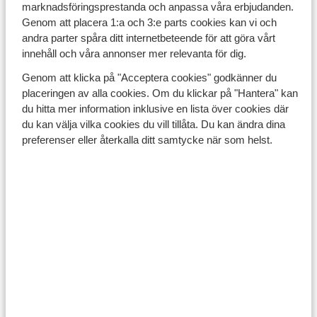
Upptäck populära boenden
marknadsföringsprestanda och anpassa våra erbjudanden.
Genom att placera 1:a och 3:e parts cookies kan vi och
andra parter spåra ditt internetbeteende för att göra vårt
innehåll och våra annonser mer relevanta för dig.
Genom att klicka på "Acceptera cookies" godkänner du
Vasia Resort & S
placeringen av alla cookies. Om du klickar på "Hantera" kan
Crete, by Mar
du hitta mer information inklusive en lista över cookies där
du kan välja vilka cookies du vill tillåta. Du kan ändra dina
preferenser eller återkalla ditt samtycke när som helst.
Ikos Porto Petro
Vasia Resort & Sp
Spanien, Mallorca, Porto Petro
Crete, by Marrio
Grekland, Kreta, Sissi