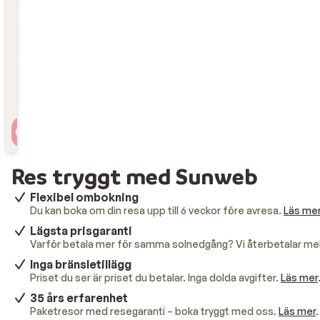
Lägg till flygplats
Reslängd
Lägg till reslängd
Resenärer
2 personer , 1 rum
Res tryggt med Sunweb
Flexibel ombokning
Du kan boka om din resa upp till 6 veckor före avresa.
Läs me
Lägsta prisgaranti
Varför betala mer för samma solnedgång? Vi återbetalar mel
Inga bränsletillägg
Priset du ser är priset du betalar. Inga dolda avgifter.
Läs mer
35 års erfarenhet
Paketresor med resegaranti – boka tryggt med oss.
Läs mer
.