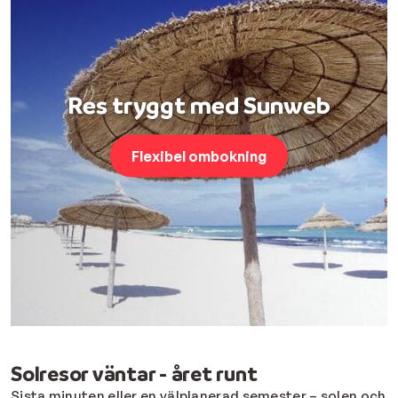
Res tryggt med Sunweb
Flexibel ombokning
Solresor väntar - året runt
Sista minuten eller en välplanerad semester – solen och