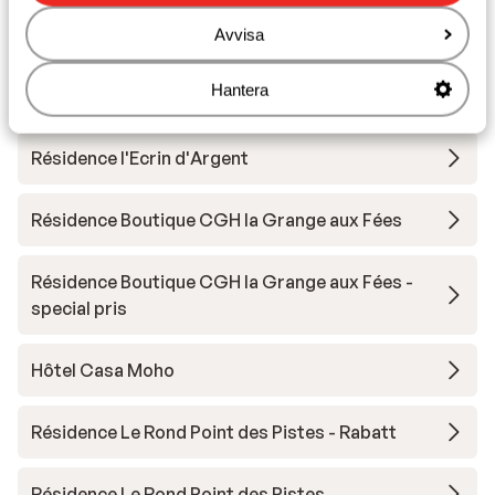
Utrustning
Avvisa
Hantera
Andra boenden i Le Grand Domaine
Résidence l'Ecrin d'Argent
Résidence Boutique CGH la Grange aux Fées
Résidence Boutique CGH la Grange aux Fées -
special pris
Hôtel Casa Moho
Résidence Le Rond Point des Pistes - Rabatt
Résidence Le Rond Point des Pistes