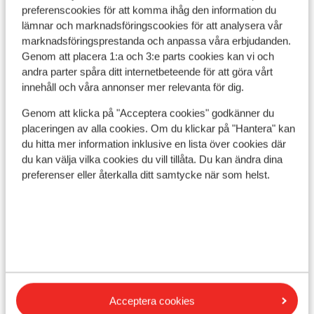
preferenscookies för att komma ihåg den information du
lämnar och marknadsföringscookies för att analysera vår
marknadsföringsprestanda och anpassa våra erbjudanden.
Genom att placera 1:a och 3:e parts cookies kan vi och
andra parter spåra ditt internetbeteende för att göra vårt
I området
innehåll och våra annonser mer relevanta för dig.
I centrum
Avstånd till pist ca 50 m
Genom att klicka på "Acceptera cookies" godkänner du
Precis vid pisterna
placeringen av alla cookies. Om du klickar på "Hantera" kan
Avstånd till skidlift ca 50 m
du hitta mer information inklusive en lista över cookies där
du kan välja vilka cookies du vill tillåta. Du kan ändra dina
Närmaste kiosk ca 100 m
preferenser eller återkalla ditt samtycke när som helst.
Närmaste restaurang ca 50 m
Liftkort/Utrustning/Skidskola
Liftkort
Skidskola
Acceptera cookies