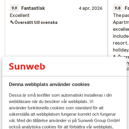
Fantastisk
4 apr. 2026
F
9.9
9.8
Excellent
Excellent
The pa
The pa
Apartm
Apartm
Översätt till svenska
excelle
excelle
include
include
resort.
resort.
holiday
holiday
Övers
Anonym
Kerr
Familj
Famil
Visa alla 20 omdömen
Denna webbplats använder cookies
Läge
Dessa är små textfiler som automatiskt installeras i din
webbläsare när du besöker vår webbplats. Vi
använder funktionella cookies som standard för att
säkerställa att webbplatsen fungerar korrekt och fungerar
väl. Med din tillåtelse använder vi på Sunweb Group GmbH
Visa på karta
också analytiska cookies för att förbättra vår webbplats,