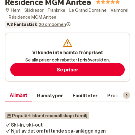
Résidence MGM Anitea
Hem
Skidresor
Frankrike
Le Grand Domaine
Valmorel
Résidence MGM Anitea
9.3 Fantastisk
20 omdömen
Vi kunde inte hämta frånpriset
Se alla priser och rabatter i prisöversikten.
Se priser
Allmänt
Rumstyper
Faciliteter
Praktisk in
Populärt bland resesällskap: familj
Ski-in, ski-out
Njut av det omfattande spa-anläggningen