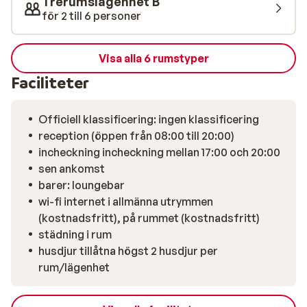
Trerumslägenhet B
och förstklassiga faciliteter gör Résidence MGM
för 2 till 6 personer
Anitea till ett fantastiskt val!
Visa alla 6 rumstyper
Faciliteter
Officiell klassificering: ingen klassificering
reception (öppen från 08:00 till 20:00)
incheckning incheckning mellan 17:00 och 20:00
sen ankomst
barer: loungebar
wi-fi internet i allmänna utrymmen
(kostnadsfritt), på rummet (kostnadsfritt)
städning i rum
husdjur tillåtna högst 2 husdjur per
rum/lägenhet