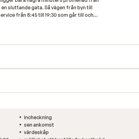
 ligger bara några minuters promenad från
å en sluttande gata. Så vägen från byn till
rvice från 8:45 till 19:30 som går till och
ge erbjuder lägenheterna en magnifik utsikt
fördelade på flera byggnader i chaletstil
eceptionen så att du slipper köa till bageriet
u koppla av i poolen eller i bastun.
 är en bra utgångspunkt för en lyckad
incheckning
sen ankomst
värdeskåp