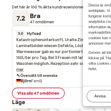
Dessa är små 
Det här är 100 % äkta kundrecensioner som verkligen 
webbplats. Vi
Bra
7.2
fungerar korr
47 omdömen
analytiska coo
information d
marknadsförin
Hyfsad
28 mars 
3.0
cookies kan vi
Katastrophenunterkunft. Uralte Zimmerausstattu
Katastrophenunterkunft. Uralte Zimmerausstattu
annonser mer 
Laminatböden wiesen Defekte, Löcher und Risse au
Laminatböden wiesen Defekte, Löcher und Risse au
Warmwasser gab es nur portioniert, ich denke ma
Warmwasser gab es nur portioniert, ich denke ma
Genom att kli
150Liter pro Tag. Bei 3 Frauen mit langen Haaren k
150Liter pro Tag. Bei 3 Frauen mit langen Haaren k
klickar på "Ha
Waschen möglich. Rezeption sehr selten besetzt. I
Waschen möglich. Rezeption sehr selten besetzt. Ic
vilka cookies 
helst.
hatte Tiefgarage gebucht (50€), habe das Geld bis
mer
heute nicht zurück und diverse andere Dinge
Översätt till svenska
Björn
Familj
Visa alla 47 omdömen
Hantera
Avvisa
Läge