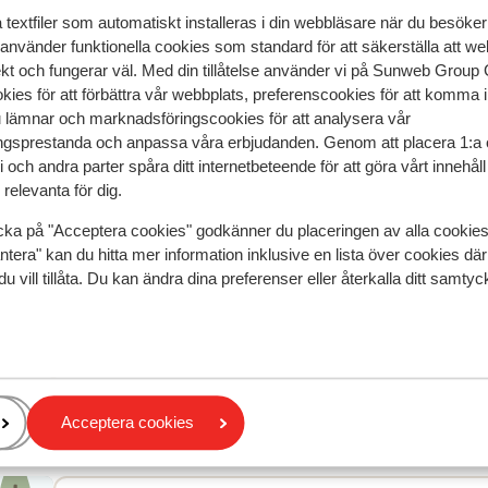
textfiler som automatiskt installeras i din webbläsare när du besöker
speglar deras upplevelser av vår produkt.
Mer om recensio
 använder funktionella cookies som standard för att säkerställa att w
ekt och fungerar väl. Med din tillåtelse använder vi på Sunweb Gro
kies för att förbättra vår webbplats, preferenscookies för att komma 
Mest bokad av 
u lämnar och marknadsföringscookies för att analysera vår
gsprestanda och anpassa våra erbjudanden. Genom att placera 1:a 
2026
Bra
21 mars 
6.4
 och andra parter spåra ditt internetbeteende för att göra vårt innehål
ng,
ng,
Logement proche des pistes, mais difficulté d' ac
Logement proche des pistes, mais difficulté d' ac
relevanta för dig.
f.
f.
pour les personnes âgées et jeunes enfants. Petit
pour les personnes âgées et jeunes enfants. Petit
x
x
passage très pentu et verglas. Mais une fois sur le
passage très pentu et verglas. Mais une fois sur le
cka på "Acceptera cookies" godkänner du placeringen av alla cookie
aum
aum
pistes très simple de rejoindre le centre.
pistes très simple de rejoindre le centre.
ntera" kan du hitta mer information inklusive en lista över cookies där
ch
h...
Översätt till svenska
du vill tillåta. Du kan ändra dina preferenser eller återkalla ditt samt
Anonym
Familj
Acceptera cookies