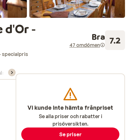
 d'Or -
Bra
7.2
47 omdömen
 specialpris
ning/Skidskola
Vi kunde inte hämta frånpriset
Se alla priser och rabatter i
prisöversikten.
Se priser