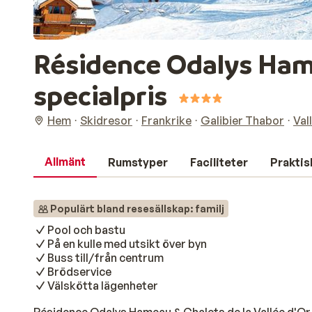
Résidence Odalys Hamea
specialpris
Hem
Skidresor
Frankrike
Galibier Thabor
Val
Allmänt
Rumstyper
Faciliteter
Praktis
Populärt bland resesällskap: familj
Pool och bastu
På en kulle med utsikt över byn
Buss till/från centrum
Brödservice
Välskötta lägenheter