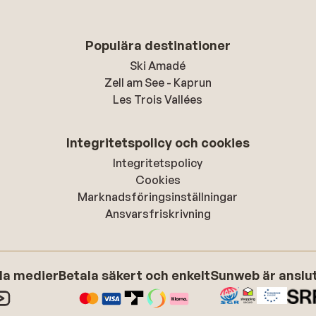
Populära destinationer
Ski Amadé
Zell am See - Kaprun
Les Trois Vallées
Integritetspolicy och cookies
Integritetspolicy
Cookies
Marknadsföringsinställningar
Ansvarsfriskrivning
ala medier
Betala säkert och enkelt
Sunweb är anslute