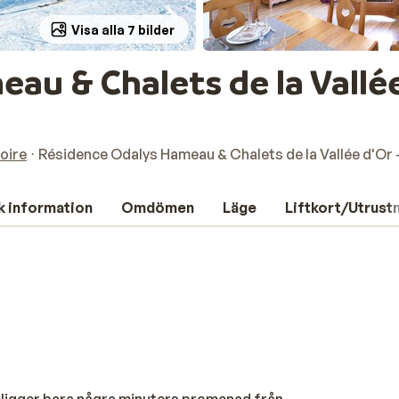
Visa alla 7 bilder
u & Chalets de la Vallée
loire
Résidence Odalys Hameau & Chalets de la Vallée d'Or -
k information
Omdömen
Läge
Liftkort/Utrust