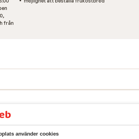
5:00
möjlighet att beställa frukostbröd
ppen
00,
ch från
plats använder cookies