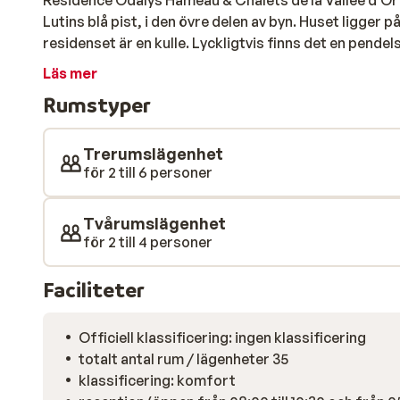
Résidence Odalys Hameau & Chalets de la Vallée d'Or
Lutins blå pist, i den övre delen av byn. Huset ligger p
residenset är en kulle. Lyckligtvis finns det en pendelse
från centrum var tionde minut. Tack vare sitt höga lä
Läs mer
över Galibier och Valloires centrum. Lägenheterna är 
Rumstyper
och är kärleksfullt inredda. Du kan beställa frallor i r
på morgonen. Efter en intensiv dag av skidåkning kan d
Résidence Odalys Hameau & Chalets de la Vallée d'Or
Trerumslägenhet
skidresa!
för 2 till 6 personer
Tvårumslägenhet
för 2 till 4 personer
Faciliteter
Officiell klassificering: ingen klassificering
totalt antal rum / lägenheter 35
klassificering: komfort