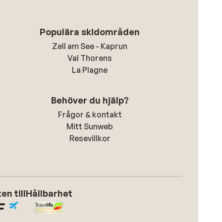
Populära skidområden
Zell am See - Kaprun
Val Thorens
La Plagne
Behöver du hjälp?
Frågor & kontakt
Mitt Sunweb
Resevillkor
n till
Hållbarhet