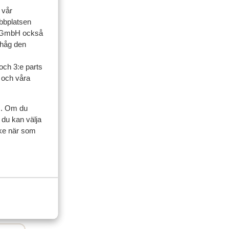
 vår
ner
ebbplatsen
up GmbH också
ihåg den
familj
och 3:e parts
2026
l och våra
cès
cès
s
s
s. Om du
 du kan välja
ycke när som